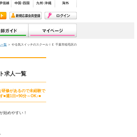
人一覧
＞ やる気スイッチのスクールＩＥ 千葉市稲毛区の
ト求人一覧
な研修があるので未経験で
週1日×90分～OK♪■
が始めやすい！
。