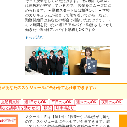
そって授業をしていただけます。 その他にも教室に
は副教材が充実しているので、 授業をスムーズに進
められます。 ■ 勤務スタート日は相談OK！ ■ 学校
のカリキュラムが決まって落ち着いてから…など、
勤務開始日はあなたの都合で相談いただけます。 ス
キマ時間を使いたい週1日アルバイト勤務も しっかり
働きたい週5日アルバイト勤務もOKです☆
もっと読む
能 ✅あなたのスケジュールに合わせてお仕事できます♪♪
交通費支給
週1日からOK
平日のみOK
週末のみOK
夜間のみOK
語など語学力を活かせる
駅近
駐車場あり
スクールＩＥは【週1日・1授業〜】の勤務が可能な
ので、スケジュールに合わせてお仕事できます。教
えていただく教科も指導可能な教科のみでＯＫ☆あ