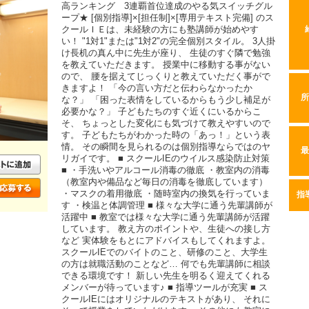
高ランキング 3連覇首位達成のやる気スイッチグル
ープ★ [個別指導]×[担任制]×[専用テキスト完備] のス
クールＩＥは、未経験の方にも塾講師が始めやす
い！ "1対1"または"1対2"の完全個別スタイル。 3人掛
け長机の真ん中に先生が座り、 生徒のすぐ隣で勉強
を教えていただきます。 授業中に移動する事がない
ので、 腰を据えてじっくりと教えていただく事がで
きますよ！ 「今の言い方だと伝わらなかったか
所
な？」 「困った表情をしているからもう少し補足が
必要かな？」 子どもたちのすぐ近くにいるからこ
そ、 ちょっとした変化にも気づけて教えやすいので
す。 子どもたちがわかった時の「あっ！」という表
情。 その瞬間を見られるのは個別指導ならではのヤ
最
リガイです。 ■ スクールIEのウイルス感染防止対策
■ ・手洗いやアルコール消毒の徹底 ・教室内の消毒
（教室内や備品など毎日の消毒を徹底しています）
・マスクの着用徹底 ・随時室内の換気を行っていま
指
す ・検温と体調管理 ■ 様々な大学に通う先輩講師が
活躍中 ■ 教室では様々な大学に通う先輩講師が活躍
しています。 教え方のポイントや、生徒への接し方
など 実体験をもとにアドバイスもしてくれますよ。
スクールIEでのバイトのこと、研修のこと、大学生
の方は就職活動のことなど… 何でも先輩講師に相談
できる環境です！ 新しい先生を明るく迎えてくれる
メンバーが待っています♪ ■ 指導ツールが充実 ■ ス
クールIEにはオリジナルのテキストがあり、 それに