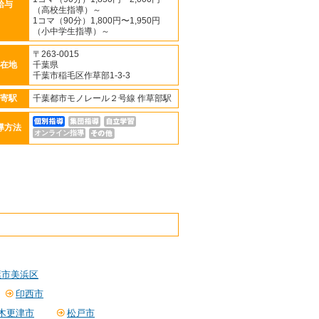
給与
（高校生指導）～
1コマ（90分）1,800円〜1,950円
（小中学生指導）～
〒263-0015
在地
千葉県
千葉市稲毛区作草部1-3-3
寄駅
千葉都市モノレール２号線 作草部駅
導方法
オンライン指導
葉市美浜区
印西市
木更津市
松戸市