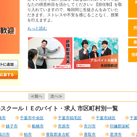
なたの得意科目を活かしてください♪ 【担任制】を取
り入れていますので、毎回同じ生徒さんをみていた
だきます。ストレスや不安を感じることなく、授業
を行えますよ。
もっと読む
所
最
指
≪前へ
次へ≫
スクールＩＥのバイト・求人 市区町村別一覧
旭市
千葉市中央区
千葉市稲毛区
千葉市緑区
千
銚子市
船橋市
市原市
市川市
印旛郡栄町
鴨川市
柏市
香取郡多古町
香取市
君津市