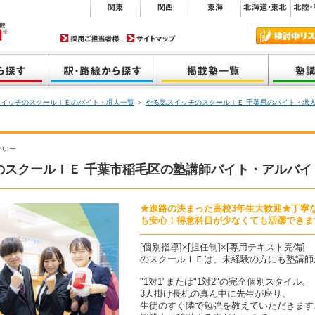
スイッチのスクールＩＥのバイト・求人一覧
＞
やる気スイッチのスクールＩＥ 千葉県のバイト・求
いいー
のスクールＩＥ 千葉市稲毛区の塾講師バイト・アルバイ
★進路の決まった高校3年生大歓迎★丁寧
も安心！得意科目が少なくても活躍できます■
[個別指導]×[担任制]×[専用テキスト完備]
のスクールＩＥは、未経験の方にも塾講師
"1対1"または"1対2"の完全個別スタイル。
3人掛け長机の真ん中に先生が座り、
生徒のすぐ隣で勉強を教えていただきます