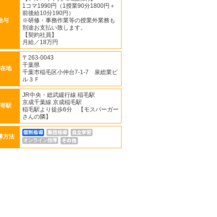
1コマ1990円（1授業90分1800円＋
前後給10分190円）
給与
※研修・事務作業等の授業外業務も
別途お支払い致します。
【契約社員】
月給／18万円
〒263-0043
千葉県
在地
千葉市稲毛区小仲台7-1-7 泉総業ビ
ル３Ｆ
JR中央・総武緩行線 稲毛駅
京成千葉線 京成稲毛駅
寄駅
稲毛駅より徒歩6分 【モスバーガー
さんの隣】
導方法
オンライン指導