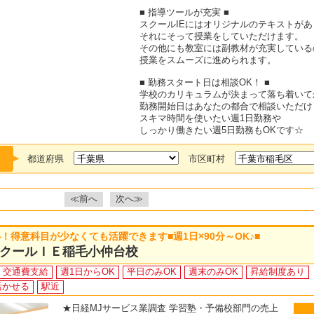
■ 指導ツールが充実 ■
スクールIEにはオリジナルのテキストがあ
それにそって授業をしていただけます。
その他にも教室には副教材が充実している
授業をスムーズに進められます。
■ 勤務スタート日は相談OK！ ■
学校のカリキュラムが決まって落ち着いて
勤務開始日はあなたの都合で相談いただけ
スキマ時間を使いたい週1日勤務や
しっかり働きたい週5日勤務もOKです☆
都道府県
市区町村
≪前へ
次へ≫
得意科目が少なくても活躍できます■週1日×90分～OK♪■
クールＩＥ稲毛小仲台校
交通費支給
週1日からOK
平日のみOK
週末のみOK
昇給制度あり
活かせる
駅近
★日経MJサービス業調査 学習塾・予備校部門の売上