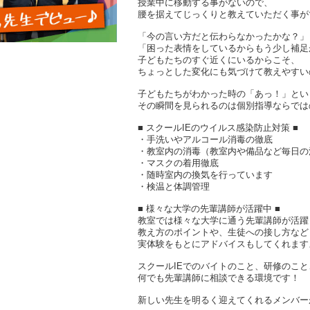
授業中に移動する事がないので、
腰を据えてじっくりと教えていただく事が
「今の言い方だと伝わらなかったかな？」
「困った表情をしているからもう少し補足
子どもたちのすぐ近くにいるからこそ、
ちょっとした変化にも気づけて教えやすい
子どもたちがわかった時の「あっ！」とい
その瞬間を見られるのは個別指導ならでは
■ スクールIEのウイルス感染防止対策 ■
・手洗いやアルコール消毒の徹底
・教室内の消毒（教室内や備品など毎日の
・マスクの着用徹底
・随時室内の換気を行っています
・検温と体調管理
■ 様々な大学の先輩講師が活躍中 ■
教室では様々な大学に通う先輩講師が活躍
教え方のポイントや、生徒への接し方など
実体験をもとにアドバイスもしてくれます
スクールIEでのバイトのこと、研修のこ
何でも先輩講師に相談できる環境です！
新しい先生を明るく迎えてくれるメンバー