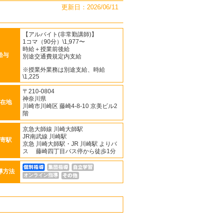
更新日：2026/06/11
【アルバイト(非常勤講師)】
1コマ（90分）\1,977〜
時給＋授業前後給
給与
別途交通費規定内支給
※授業外業務は別途支給、時給
\1,225
〒210-0804
神奈川県
在地
川崎市川崎区 藤崎4-8-10 京美ビル2
階
京急大師線 川崎大師駅
JR南武線 川崎駅
寄駅
京急 川崎大師駅・JR 川崎駅 よりバ
ス 藤崎四丁目バス停から徒歩1分
導方法
オンライン指導