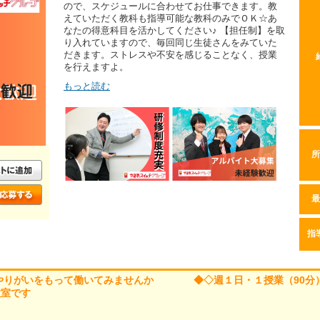
ので、スケジュールに合わせてお仕事できます。教
えていただく教科も指導可能な教科のみでＯＫ☆あ
なたの得意科目を活かしてください♪ 【担任制】を取
り入れていますので、毎回同じ生徒さんをみていた
だきます。ストレスや不安を感じることなく、授業
を行えますよ。
もっと読む
所
最
指
 やりがいをもって働いてみませんか ◆◇週１日・１授業（90分
教室です