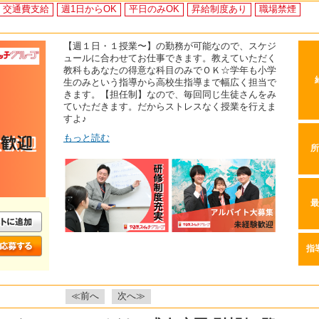
交通費支給
週1日からOK
平日のみOK
昇給制度あり
職場禁煙
【週１日・１授業〜】の勤務が可能なので、スケジ
ュールに合わせてお仕事できます。教えていただく
教科もあなたの得意な科目のみでＯＫ☆学年も小学
生のみという指導から高校生指導まで幅広く担当で
きます。【担任制】なので、毎回同じ生徒さんをみ
ていただきます。だからストレスなく授業を行えま
すよ♪
もっと読む
所
最
指
≪前へ
次へ≫