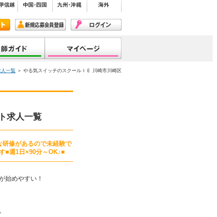
求人一覧
＞ やる気スイッチのスクールＩＥ 川崎市川崎区
ト求人一覧
な研修があるので未経験で
週1日×90分～OK♪■
が始めやすい！
。