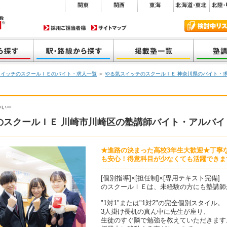
スイッチのスクールＩＥのバイト・求人一覧
＞
やる気スイッチのスクールＩＥ 神奈川県のバイト・
いいー
のスクールＩＥ 川崎市川崎区の塾講師バイト・アルバイ
★進路の決まった高校3年生大歓迎★丁寧
も安心！得意科目が少なくても活躍できます■
[個別指導]×[担任制]×[専用テキスト完備]
のスクールＩＥは、未経験の方にも塾講師
"1対1"または"1対2"の完全個別スタイル。
3人掛け長机の真ん中に先生が座り、
生徒のすぐ隣で勉強を教えていただきます