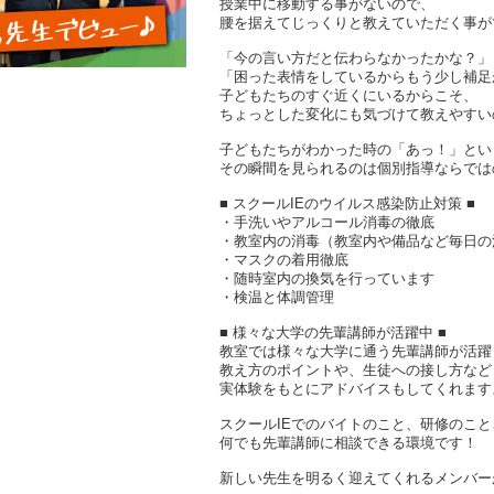
授業中に移動する事がないので、
腰を据えてじっくりと教えていただく事が
「今の言い方だと伝わらなかったかな？」
「困った表情をしているからもう少し補足
子どもたちのすぐ近くにいるからこそ、
ちょっとした変化にも気づけて教えやすい
子どもたちがわかった時の「あっ！」とい
その瞬間を見られるのは個別指導ならでは
■ スクールIEのウイルス感染防止対策 ■
・手洗いやアルコール消毒の徹底
・教室内の消毒（教室内や備品など毎日の
・マスクの着用徹底
・随時室内の換気を行っています
・検温と体調管理
■ 様々な大学の先輩講師が活躍中 ■
教室では様々な大学に通う先輩講師が活躍
教え方のポイントや、生徒への接し方など
実体験をもとにアドバイスもしてくれます
スクールIEでのバイトのこと、研修のこ
何でも先輩講師に相談できる環境です！
新しい先生を明るく迎えてくれるメンバー