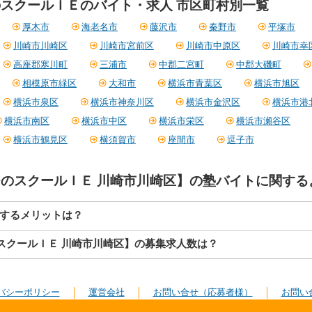
スクールＩＥのバイト・求人 市区町村別一覧
厚木市
海老名市
藤沢市
秦野市
平塚市
川崎市川崎区
川崎市宮前区
川崎市中原区
川崎市幸
高座郡寒川町
三浦市
中郡二宮町
中郡大磯町
相模原市緑区
大和市
横浜市青葉区
横浜市旭区
横浜市泉区
横浜市神奈川区
横浜市金沢区
横浜市港
横浜市南区
横浜市中区
横浜市栄区
横浜市瀬谷区
横浜市鶴見区
横須賀市
座間市
逗子市
のスクールＩＥ 川崎市川崎区】の塾バイトに関する
募するメリットは？
スクールＩＥ 川崎市川崎区】の募集求人数は？
バシーポリシー
運営会社
お問い合せ（応募者様）
お問い