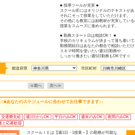
■ 指導ツールが充実 ■
スクールIEにはオリジナルのテキストがあ
それにそって授業をしていただけます。
その他にも教室には副教材が充実している
授業をスムーズに進められます。
■ 勤務スタート日は相談OK！ ■
学校のカリキュラムが決まって落ち着いて
勤務開始日はあなたの都合で相談いただけ
スキマ時間を使いたい週1日勤務や
しっかり働きたい週5日勤務もOKです☆
都道府県
市区町村
≪前へ
次へ≫
能 □■あなたのスケジュールに合わせてお仕事できます♪♪
交通費支給
週1日からOK
平日のみOK
週末のみOK
夜間のみOK
達と応募歓迎
スクールＩＥは【週1日・1授業～】の勤務が可能な