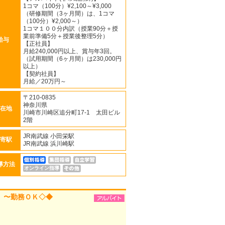
1コマ（100分）¥2,100～¥3,000
（研修期間（3ヶ月間）は、1コマ
（100分）¥2,000～）
1コマ１００分内訳（授業90分＋授
業前準備5分＋授業後整理5分）
給与
【正社員】
月給240,000円以上、賞与年3回。
（試用期間（6ヶ月間）は230,000円
以上）
【契約社員】
月給／20万円～
〒210-0835
神奈川県
在地
川崎市川崎区追分町17-1 太田ビル
2階
JR南武線 小田栄駅
寄駅
JR南武線 浜川崎駅
導方法
オンライン指導
）〜勤務ＯＫ◇◆