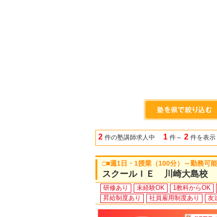
2
1
2
件の塾講師求人中
件～
件を表示
□■週1日・1授業（100分）～勤務可
スクールＩＥ 川崎大島校
研修あり
未経験OK
1教科からOK
昇給制度あり
社員雇用制度あり
友