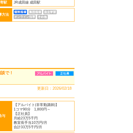
寄駅
JR成田線 成田駅
導方法
オンライン指導
相談で！
更新日：2026/02/18
【アルバイト(非常勤講師)】
1コマ90分 1,800円～
【正社員】
給与
月給23万5千円
教室長手当10万円/月
合計33万5千円/月