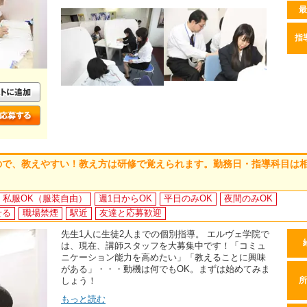
最
指
ので、教えやすい！教え方は研修で覚えられます。勤務日・指導科目は
私服OK（服装自由）
週1日からOK
平日のみOK
夜間のみOK
せる
職場禁煙
駅近
友達と応募歓迎
先生1人に生徒2人までの個別指導。 エルヴェ学院で
は、現在、講師スタッフを大募集中です！「コミュ
ニケーション能力を高めたい」「教えることに興味
がある」・・・動機は何でもOK。まずは始めてみま
しょう！
所
もっと読む