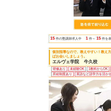
15
1
15
件の塾講師求人中
件～
件を
個別指導なので、教えやすい！教え
ばお会いしましょう。
エルヴェ学院 牛久校
研修あり
未経験OK
1教科からOK
昇給制度あり
英語など語学力を活か