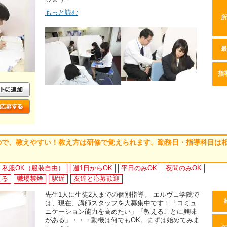
もっと読む
所
最
指
ので、教えやすい！教え方は研修で覚えられます。勤務日・指導科目は
私服OK（服装自由）
週1日からOK
平日のみOK
夜間のみOK
せる
職場禁煙
駅近
友達と応募歓迎
先生1人に生徒2人までの個別指導。 エルヴェ学院で
は、現在、講師スタッフを大募集中です！「コミュ
ニケーション能力を高めたい」「教えることに興味
がある」・・・動機は何でもOK。まずは始めてみま