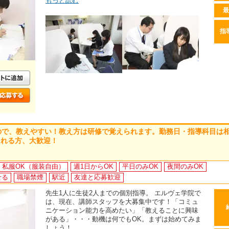
もっと読む
最
指
ので、教えやすい！教え方は研修で覚えられます。勤務日・指導科目は
られる方、大歓迎！
私服OK（服装自由）
週1日からOK
平日のみOK
夜間のみOK
せる
職場禁煙
駅近
友達と応募歓迎
先生1人に生徒2人までの個別指導。 エルヴェ学院で
は、現在、講師スタッフを大募集中です！「コミュ
ニケーション能力を高めたい」「教えることに興味
がある」・・・動機は何でもOK。まずは始めてみま
しょう！