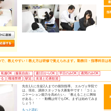
最
指
ので、教えやすい！教え方は研修で覚えられます。勤務日・指導科目は
私服OK（服装自由）
週1日からOK
平日のみOK
夜間のみOK
せる
職場禁煙
駅近
友達と応募歓迎
先生1人に生徒2人までの個別指導。 エルヴェ学院で
は、現在、講師スタッフを大募集中です！「コミュ
ニケーション能力を高めたい」「教えることに興味
がある」・・・動機は何でもOK。まずは始めてみま
しょう！
もっと読む