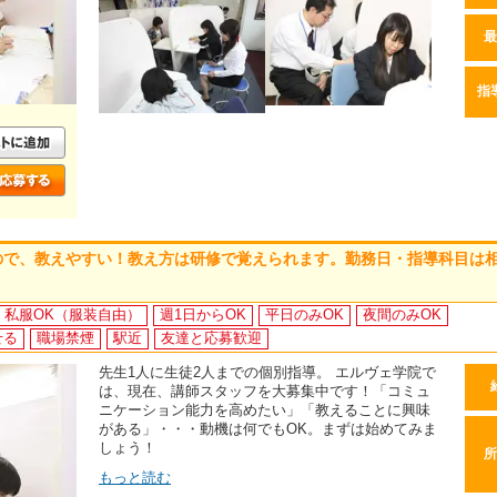
最
指
ので、教えやすい！教え方は研修で覚えられます。勤務日・指導科目は
私服OK（服装自由）
週1日からOK
平日のみOK
夜間のみOK
せる
職場禁煙
駅近
友達と応募歓迎
先生1人に生徒2人までの個別指導。 エルヴェ学院で
は、現在、講師スタッフを大募集中です！「コミュ
ニケーション能力を高めたい」「教えることに興味
がある」・・・動機は何でもOK。まずは始めてみま
しょう！
所
もっと読む