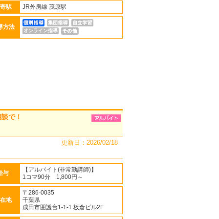
寄駅
JR外房線 茂原駅
導方法
オンライン指導
相談で！
更新日：2026/02/18
【アルバイト(非常勤講師)】
給与
1コマ90分 1,800円～
〒286-0035
在地
千葉県
成田市囲護台1-1-1 板倉ビル2F