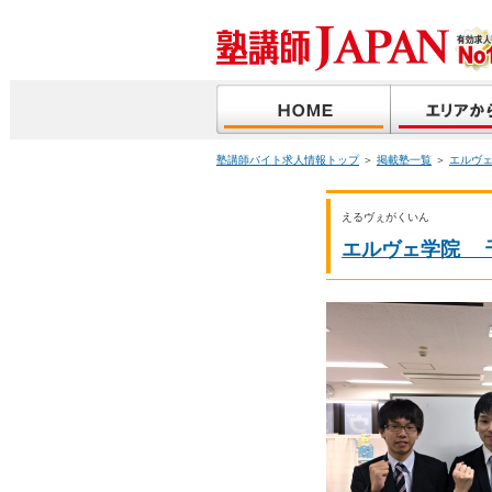
塾講師バイト求人情報トップ
＞
掲載塾一覧
＞
エルヴ
えるヴぇがくいん
エルヴェ学院 