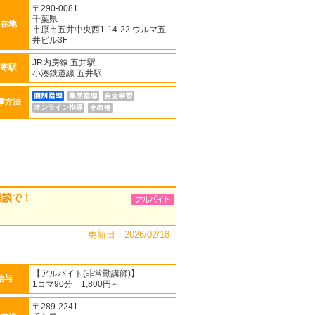
〒290-0081
千葉県
在地
市原市五井中央西1-14-22 ウルマ五
井ビル3F
JR内房線 五井駅
寄駅
小湊鉄道線 五井駅
導方法
オンライン指導
相談で！
更新日：2026/02/18
【アルバイト(非常勤講師)】
給与
1コマ90分 1,800円～
〒289-2241