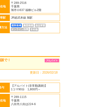
〒289-2516
在地
千葉県
旭市ロ637 福柳ビル2階
寄駅
JR総武本線 旭駅
導方法
オンライン指導
相談で！
更新日：2026/02/18
【アルバイト(非常勤講師)】
給与
1コマ90分 1,800円～
〒289-1115
在地
千葉県
八街市八街ほ224-6