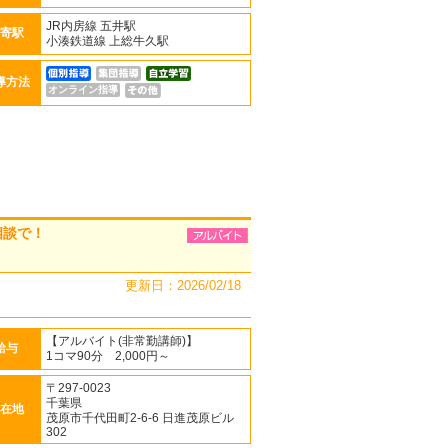
JR内房線 五井駅
寄駅
小湊鉄道線 上総牛久駅
導方法
オンライン指導
相談で！
更新日：2026/02/18
【アルバイト(非常勤講師)】
給与
1コマ90分 2,000円～
〒297-0023
千葉県
在地
茂原市千代田町2-6-6 日進茂原ビル
302