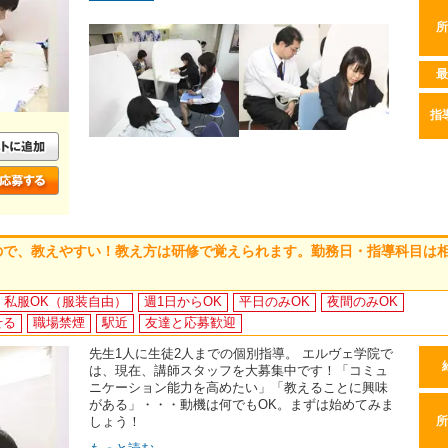
所
最
指
ので、教えやすい！教え方は研修で覚えられます。勤務日・指導科目は
私服OK（服装自由）
週1日からOK
平日のみOK
夜間のみOK
せる
職場禁煙
駅近
友達と応募歓迎
先生1人に生徒2人までの個別指導。 エルヴェ学院で
は、現在、講師スタッフを大募集中です！「コミュ
ニケーション能力を高めたい」「教えることに興味
がある」・・・動機は何でもOK。まずは始めてみま
しょう！
所