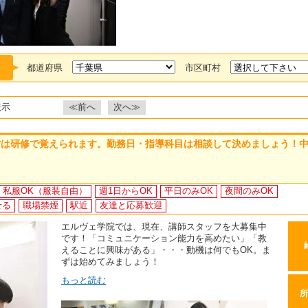
都道府県
市区町村
表示
≪前へ
次へ≫
方は研修で覚えられます。勤務日・指導科目は相談して決めましょう！
私服OK（服装自由）
週1日からOK
平日のみOK
夜間のみOK
せる
職場禁煙
駅近
友達と応募歓迎
エルヴェ学院では、現在、講師スタッフを大募集中
です！「コミュニケーション能力を高めたい」「教
えることに興味がある」・・・動機は何でもOK。ま
ずは始めてみましょう！
もっと読む
所