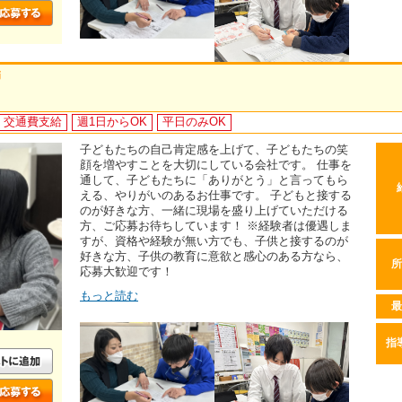
師
交通費支給
週1日からOK
平日のみOK
子どもたちの自己肯定感を上げて、子どもたちの笑
顔を増やすことを大切にしている会社です。 仕事を
通して、子どもたちに「ありがとう」と言ってもら
える、やりがいのあるお仕事です。 子どもと接する
のが好きな方、一緒に現場を盛り上げていただける
方、ご応募お待ちしています！ ※経験者は優遇しま
すが、資格や経験が無い方でも、子供と接するのが
好きな方、子供の教育に意欲と感心のある方なら、
所
応募大歓迎です！
もっと読む
最
指