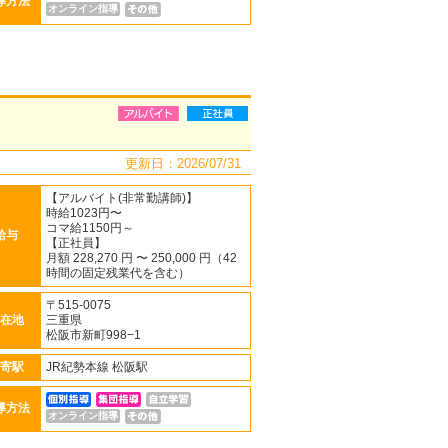
導方法
オンライン指導
更新日：2026/07/31
【アルバイト(非常勤講師)】
時給1023円〜
コマ給1150円～
給与
【正社員】
月額 228,270 円 〜 250,000 円（42
時間の固定残業代を含む）
〒515-0075
在地
三重県
松阪市新町998−1
寄駅
JR紀勢本線 松阪駅
導方法
オンライン指導