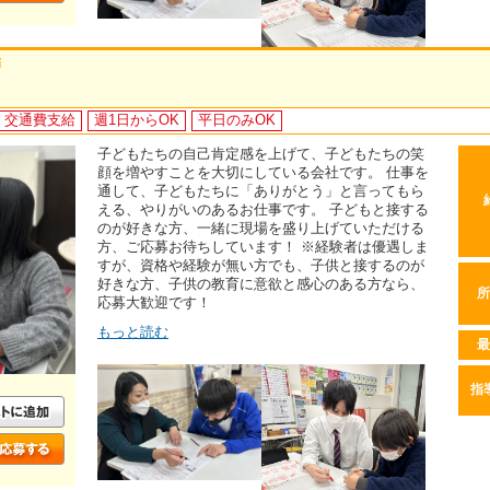
師
交通費支給
週1日からOK
平日のみOK
子どもたちの自己肯定感を上げて、子どもたちの笑
顔を増やすことを大切にしている会社です。 仕事を
通して、子どもたちに「ありがとう」と言ってもら
える、やりがいのあるお仕事です。 子どもと接する
のが好きな方、一緒に現場を盛り上げていただける
方、ご応募お待ちしています！ ※経験者は優遇しま
すが、資格や経験が無い方でも、子供と接するのが
好きな方、子供の教育に意欲と感心のある方なら、
所
応募大歓迎です！
もっと読む
最
指