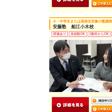
小・中学生または高校生対象の塾講
安藤塾 船江小木校
研修あり
未経験OK
1教科からOK