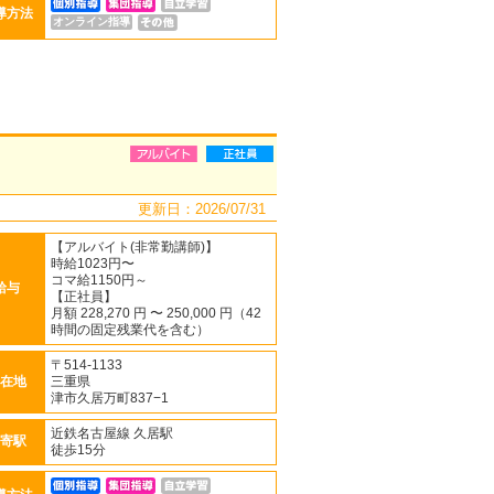
導方法
オンライン指導
更新日：2026/07/31
【アルバイト(非常勤講師)】
時給1023円〜
コマ給1150円～
給与
【正社員】
月額 228,270 円 〜 250,000 円（42
時間の固定残業代を含む）
〒514-1133
在地
三重県
津市久居万町837−1
近鉄名古屋線 久居駅
寄駅
徒歩15分