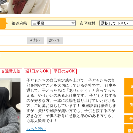
都道府県
市区町村
≪前へ
次へ≫
師
交通費支給
週1日からOK
平日のみOK
子どもたちの自己肯定感を上げて、子どもたちの笑
顔を増やすことを大切にしている会社です。 仕事を
通して、子どもたちに「ありがとう」と言ってもら
える、やりがいのあるお仕事です。 子どもと接する
のが好きな方、一緒に現場を盛り上げていただける
所
方、ご応募お待ちしています！ ※経験者は優遇しま
すが、資格や経験が無い方でも、子供と接するのが
好きな方、子供の教育に意欲と感心のある方なら、
最
応募大歓迎です！
もっと読む
指