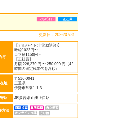
更新日：2026/07/31
【アルバイト(非常勤講師)】
時給1023円〜
コマ給1150円～
給与
【正社員】
月額 228,270 円 〜 250,000 円（42
時間の固定残業代を含む）
〒516-0041
在地
三重県
伊勢市常磐1-1-3
寄駅
JR参宮線 山田上口駅
導方法
オンライン指導