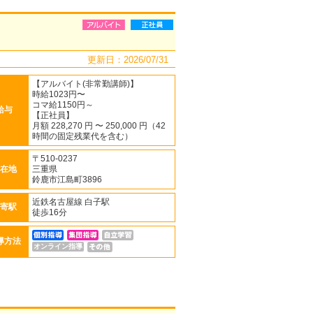
更新日：2026/07/31
【アルバイト(非常勤講師)】
時給1023円〜
コマ給1150円～
給与
【正社員】
月額 228,270 円 〜 250,000 円（42
時間の固定残業代を含む）
〒510-0237
在地
三重県
鈴鹿市江島町3896
近鉄名古屋線 白子駅
寄駅
徒歩16分
導方法
オンライン指導