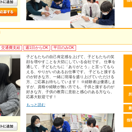
指
師
交通費支給
週1日からOK
平日のみOK
子どもたちの自己肯定感を上げて、子どもたちの笑
顔を増やすことを大切にしている会社です。 仕事を
通して、子どもたちに「ありがとう」と言ってもら
える、やりがいのあるお仕事です。 子どもと接する
のが好きな方、一緒に現場を盛り上げていただける
方、ご応募お待ちしています！ ※経験者は優遇しま
すが、資格や経験が無い方でも、子供と接するのが
好きな方、子供の教育に意欲と感心のある方なら、
所
応募大歓迎です！
もっと読む
最
指