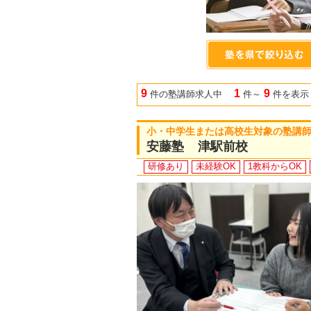
9
1
9
件の塾講師求人中
件～
件を表示
小・中学生または高校生対象の塾講
安藤塾 津駅前校
研修あり
未経験OK
1教科からOK