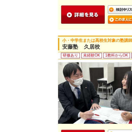
小・中学生または高校生対象の塾講
安藤塾 久居校
研修あり
未経験OK
1教科からOK