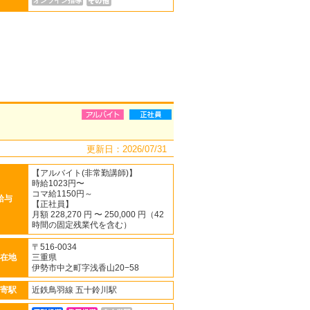
オンライン指導
更新日：2026/07/31
【アルバイト(非常勤講師)】
時給1023円〜
コマ給1150円～
給与
【正社員】
月額 228,270 円 〜 250,000 円（42
時間の固定残業代を含む）
〒516-0034
在地
三重県
伊勢市中之町字浅香山20−58
寄駅
近鉄鳥羽線 五十鈴川駅