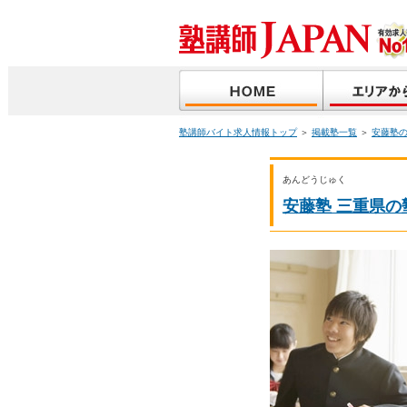
塾講師バイト求人情報トップ
＞
掲載塾一覧
＞
安藤塾
あんどうじゅく
安藤塾 三重県