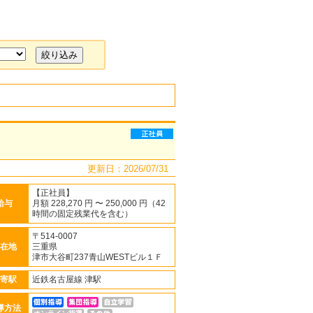
更新日：2026/07/31
【正社員】
給与
月額 228,270 円 〜 250,000 円（42
時間の固定残業代を含む）
〒514-0007
在地
三重県
津市大谷町237青山WESTビル１Ｆ
寄駅
近鉄名古屋線 津駅
導方法