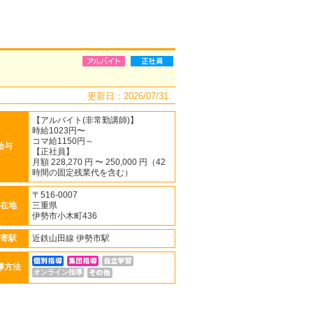
更新日：2026/07/31
【アルバイト(非常勤講師)】
時給1023円〜
コマ給1150円～
給与
【正社員】
月額 228,270 円 〜 250,000 円（42
時間の固定残業代を含む）
〒516-0007
在地
三重県
伊勢市小木町436
寄駅
近鉄山田線 伊勢市駅
導方法
オンライン指導