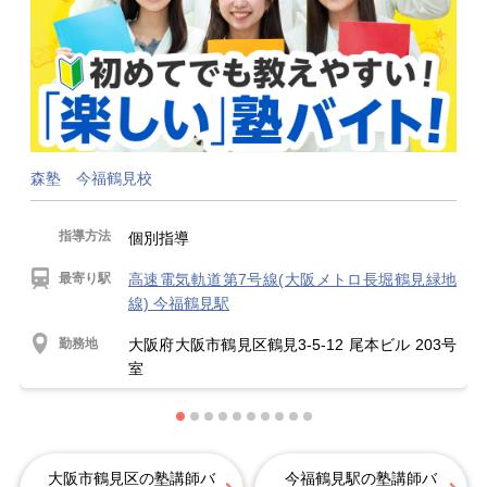
森塾 今福鶴見校
指導方法
個別指導
最寄り駅
高速電気軌道第7号線(大阪メトロ長堀鶴見緑地
線) 今福鶴見駅
勤務地
大阪府大阪市鶴見区鶴見3-5-12 尾本ビル 203号
室
大阪市鶴見区の塾講師バ
今福鶴見駅の塾講師バ