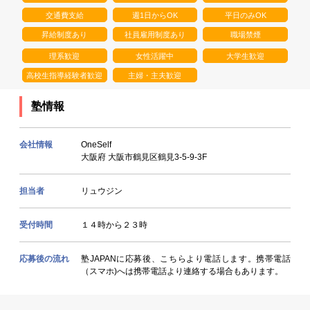
交通費支給
週1日からOK
平日のみOK
昇給制度あり
社員雇用制度あり
職場禁煙
理系歓迎
女性活躍中
大学生歓迎
高校生指導経験者歓迎
主婦・主夫歓迎
塾情報
会社情報
OneSelf
大阪府 大阪市鶴見区鶴見3-5-9-3F
担当者
リュウジン
受付時間
１４時から２３時
応募後の流れ
塾JAPANに応募後、こちらより電話します。携帯電話
（スマホ)へは携帯電話より連絡する場合もあります。