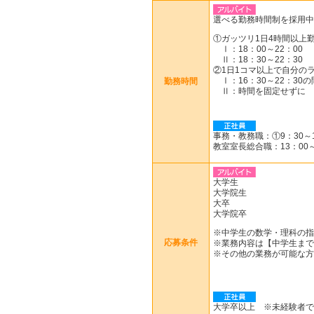
選べる勤務時間制を採用中
①ガッツリ1日4時間以上
Ⅰ：18：00～22：00
Ⅱ：18：30～22：30
②1日1コマ以上で自分の
Ⅰ：16：30～22：30の
勤務時間
Ⅱ：時間を固定せずに
事務・教務職：①9：30～18
教室室長総合職：13：00～
大学生
大学院生
大卒
大学院卒
※中学生の数学・理科の指
応募条件
※業務内容は【中学生まで
※その他の業務が可能な方
大学卒以上 ※未経験者で