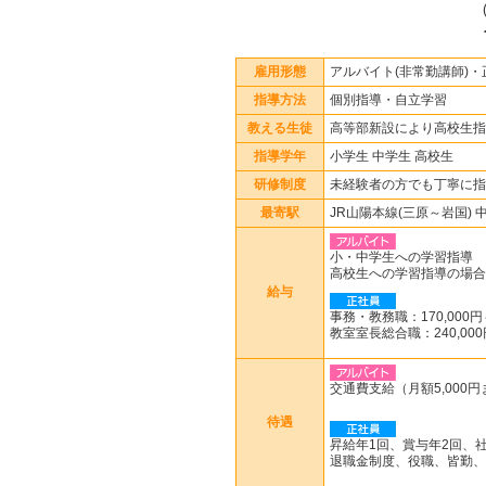
雇用形態
アルバイト(非常勤講師)・
指導方法
個別指導・自立学習
教える生徒
高等部新設により高校生指
指導学年
小学生 中学生 高校生
研修制度
未経験者の方でも丁寧に指
最寄駅
JR山陽本線(三原～岩国) 
小・中学生への学習指導
高校生への学習指導の場合
給与
事務・教務職：170,000
教室室長総合職：240,0
交通費支給（月額5,000
待遇
昇給年1回、賞与年2回、
退職金制度、役職、皆勤、