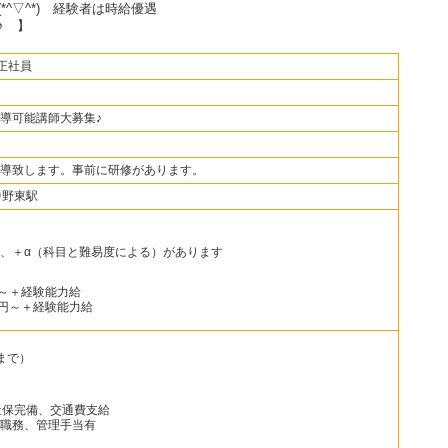
(*^▽^*) 経験者は時給優遇
♪ 】
正社員
導可能講師大募集♪
導致します。事前に研修があります。
中野東駅
、＋α（科目と難易度による）があります
円～＋経験能力給
00円～＋経験能力給
円まで）
社保完備、交通費支給
職務、管理手当有