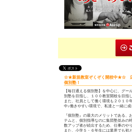
☆★新規教室ぞくぞく開校中★☆ 
個別塾！
【毎日通える個別塾】を中心に、グー
別塾を目指し、１００教室開校を目指
また、社員として働く環境も２０１０
中♪働きやすい環境で、私達と一緒に成
『個別塾』の最大のメリットである、
テムと、個別指導なのに集団塾並みの
数アップ者が続出するため、仕事のやり
また、小学５・６年生には業界でも初