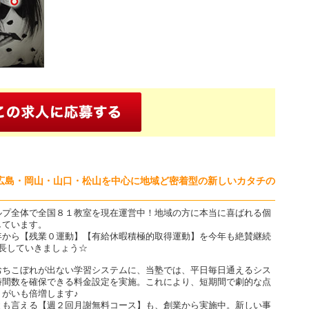
広島・岡山・山口・松山を中心に地域ど密着型の新しいカタチの
ルプ全体で全国８１教室を現在運営中！地域の方に本当に喜ばれる個
しています。
年から【残業０運動】【有給休暇積極的取得運動】を今年も絶賛継続
長していきましょう☆
おちこぼれが出ない学習システムに、当塾では、平日毎日通えるシス
時間数を確保できる料金設定を実施。これにより、短期間で劇的な点
がいも倍増します♪
とも言える【週２回月謝無料コース】も、創業から実施中。新しい事