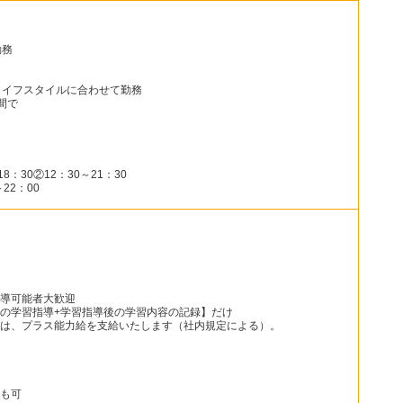
勤務
ライフスタイルに合わせて勤務
間で
：30②12：30～21：30
22：00
導可能者大歓迎
の学習指導+学習指導後の学習内容の記録】だけ
は、プラス能力給を支給いたします（社内規定による）。
も可