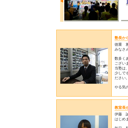
塾長か
徳重 
みなさ
数多く
ござい
当塾は
少しで
ださい
やる気
教室長
伊藤 
はじめ