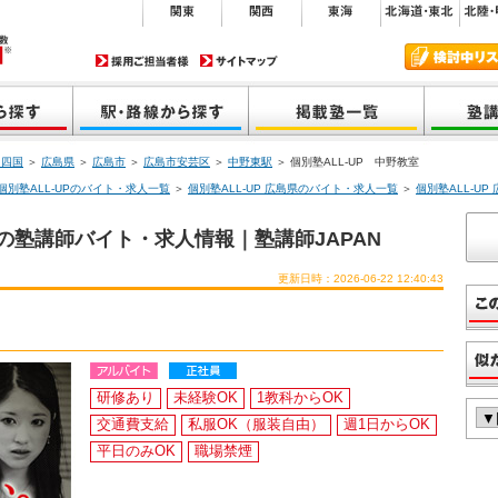
・四国
＞
広島県
＞
広島市
＞
広島市安芸区
＞
中野東駅
＞ 個別塾ALL-UP 中野教室
個別塾ALL-UPのバイト・求人一覧
＞
個別塾ALL-UP 広島県のバイト・求人一覧
＞
個別塾ALL-U
】の塾講師バイト・求人情報｜塾講師JAPAN
更新日時：2026-06-22 12:40:43
研修あり
未経験OK
1教科からOK
交通費支給
私服OK（服装自由）
週1日からOK
平日のみOK
職場禁煙