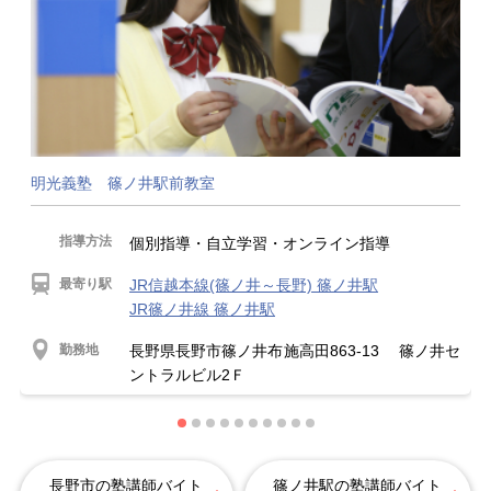
明光義塾 篠ノ井駅前教室
指導方法
個別指導・自立学習・オンライン指導
最寄り駅
JR信越本線(篠ノ井～長野) 篠ノ井駅
JR篠ノ井線 篠ノ井駅
勤務地
長野県長野市篠ノ井布施高田863-13 篠ノ井セ
ントラルビル2Ｆ
長野市の塾講師バイト
篠ノ井駅の塾講師バイト