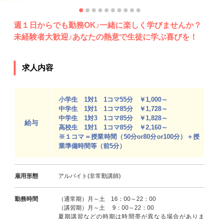
週１日からでも勤務OK♪一緒に楽しく学びませんか？
未経験者大歓迎♪あなたの熱意で生徒に学ぶ喜びを！
求人内容
小学生 1対1 1コマ55分 ￥1,000～
中学生 1対1 1コマ85分 ￥1,728～
中学生 1対3 1コマ85分 ￥1,828～
給与
高校生 1対1 1コマ85分 ￥2,160～
※１コマ＝授業時間（50分or80分or100分）＋授
業準備時間等（前5分）
雇用形態
アルバイト(非常勤講師)
勤務時間
（通常期）月～土 16：00～22：00
（講習期）月～土 9：00～22：00
夏期講習などの時期は時間帯が異なる場合がありま