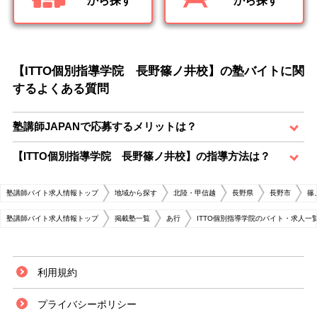
から探す
から探す
【ITTO個別指導学院 長野篠ノ井校】の塾バイトに関
するよくある質問
塾講師JAPANで応募するメリットは？
【ITTO個別指導学院 長野篠ノ井校】の指導方法は？
塾講師バイト求人情報トップ
地域から探す
北陸・甲信越
長野県
長野市
篠
塾講師バイト求人情報トップ
掲載塾一覧
あ行
ITTO個別指導学院のバイト・求人一
利用規約
プライバシーポリシー