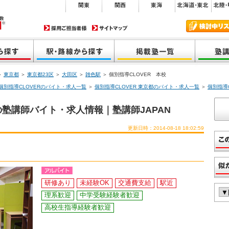
＞
東京都
＞
東京都23区
＞
大田区
＞
雑色駅
＞ 個別指導CLOVER 本校
個別指導CLOVERのバイト・求人一覧
＞
個別指導CLOVER 東京都のバイト・求人一覧
＞
個別指導
の塾講師バイト・求人情報｜塾講師JAPAN
更新日時：2014-08-18 18:02:59
研修あり
未経験OK
交通費支給
駅近
理系歓迎
中学受験経験者歓迎
高校生指導経験者歓迎