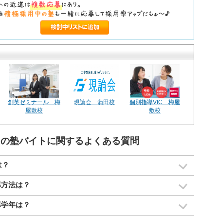
創英ゼミナール 梅
現論会 蒲田校
個別指導VIC 梅屋
屋敷校
敷校
】の塾バイトに関するよくある質問
は？
導方法は？
導学年は？