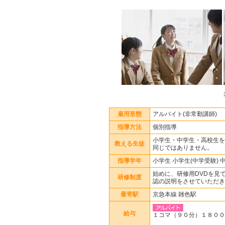
雇用形態
アルバイト(非常勤講師)
指導方法
個別指導
小学生・中学生・高校生を
教える生徒
同じではありません。
指導学年
小学生 小学生(中学受験) 
始めに、研修用DVDを見
研修制度
認の説明をさせていただき
最寄駅
京急本線 雑色駅
給与
１コマ（９０分）１８００