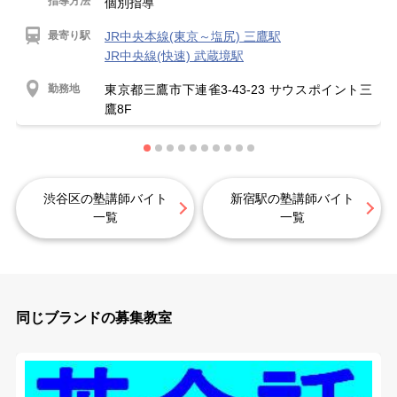
指導方法
個別指導
最寄り駅
JR中央本線(東京～塩尻) 三鷹駅
JR中央線(快速) 武蔵境駅
勤務地
東京都三鷹市下連雀3-43-23 サウスポイント三
鷹8F
渋谷区の塾講師バイト
新宿駅の塾講師バイト
一覧
一覧
同じブランドの募集教室