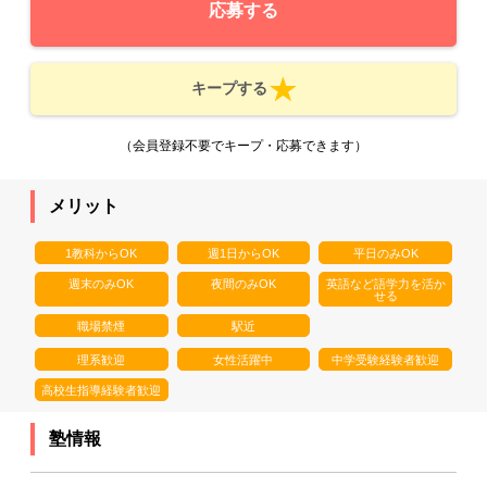
応募する
キープする
（会員登録不要でキープ・応募できます）
メリット
1教科からOK
週1日からOK
平日のみOK
週末のみOK
夜間のみOK
英語など語学力を活か
せる
職場禁煙
駅近
理系歓迎
女性活躍中
中学受験経験者歓迎
高校生指導経験者歓迎
塾情報