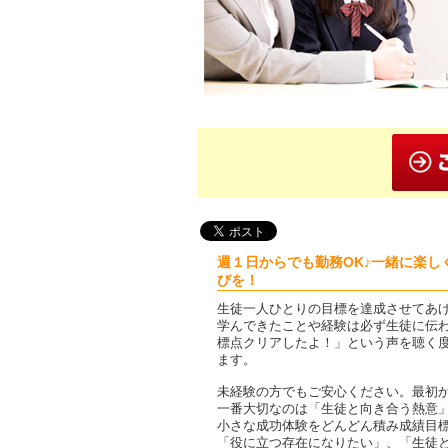
週１日からでも勤務OK♪一緒に楽し
びを！
生徒一人ひとりの目標を達成させてあ
学んできたことや経験は必ず生徒に伝
標点クリアしたよ！」という声を聴く度
ます。
未経験の方でもご安心ください。最初
一番大切なのは「生徒と向き合う熱意
小さな成功体験をどんどん積み成績目
「役に立つ存在になりたい」、「生徒