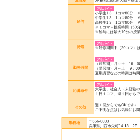
最寄駅
JR福知山線(新大阪～篠山
小学生1:3 1コマ80分 ￥1
中学生1:3 1コマ80分 ￥1
給与
高校生1:3 1コマ80分 ￥2
※１コマ＝授業時間（50分or
※給与には最大10分の授
待遇
※研修期間中（20コマ）は
（通常期）月～土 16：00
勤務時間
（講習期）月～土 9：00
夏期講習などの時期は時間
大学生、社会人（未経験の
応募条件
１日１コマ、週１回からで
週１回からでもOKです♪
その他
ご不明な点はお気軽にお問
〒666-0033
勤務地
兵庫県川西市栄町14-18 2F