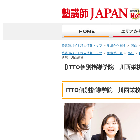
塾講師バイト求人情報トップ
＞
地域から探す
＞
関西
塾講師バイト求人情報トップ
＞
掲載塾一覧
＞
あ行
＞
学院 川西栄校
【ITTO個別指導学院 川西栄
ITTO個別指導学院 川西栄