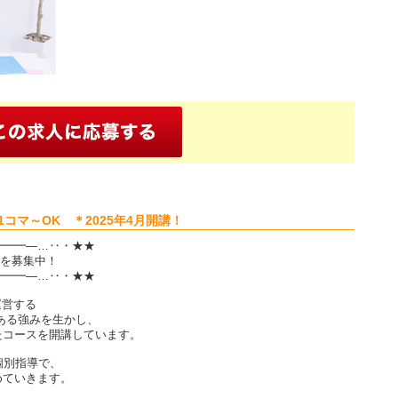
コマ～OK ＊2025年4月開講！
━━━―…‥・★★
師を募集中！
━━━―…‥・★★
運営する
である強みを生かし、
たコースを開講しています。
個別指導で、
めていきます。