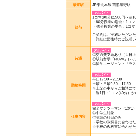
最寄駅
JR東北本線 西那須野駅
1コマ(90分)2,500円〜
・80分授業の場合：1コマ 2
・40分授業の場合：1コマ 1
給与
ご契約は、実施いただいた
詳細は面接時にご説明い
◎交通費支給あり（１日上限
待遇
◎駅前留学「NOVA」レッ
◎留学エージェント「ラス
平日17:30～21:30
土曜・日曜9:30～17:50
勤務時間
※上記の中からご相談にて
週1日・1コマ(40分）
完全マンツーマン（1対1
◎中学生対象
仕事内容
◎英語の科目のみ
（学校の教科書に合わせた
※学校の教科書に合わせた