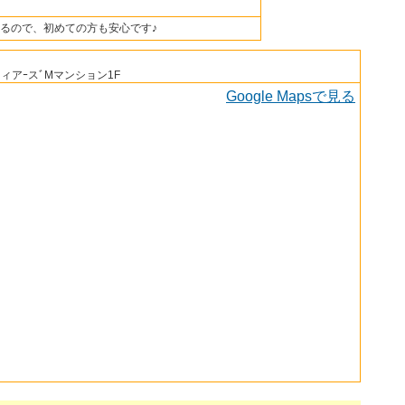
るので、初めての方も安心です♪
ﾞィアｰスﾞMマンション1F
Google Mapsで見る