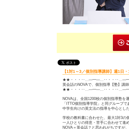
【1対1～3／個別指導講師】週1日・1
★★・・・‥…―━―…‥・・‥…―
英会話のNOVAで、個別指導【塾】講
★★・・・‥…―━―…‥・・‥…―
NOVAは、全国1200校の個別指導塾を
「ITTO個別指導学院」と同グループ
中学生向けの英文法の指導を中心とし
学校の教科書に合わせた、最大1対3の
一人ひとりの得意・苦手に合わせて進
NOVA＝英会話？と思われがちですが、