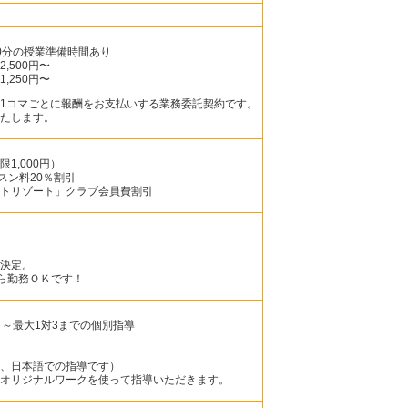
※10分の授業準備時間あり
,500円〜
,250円〜
1コマごとに報酬をお支払いする業務委託契約です。
たします。
1,000円）
スン料20％割引
トリゾート」クラブ会員費割引
決定。
から勤務ＯＫです！
）～最大1対3までの個別指導
、日本語での指導です）
オリジナルワークを使って指導いただきます。