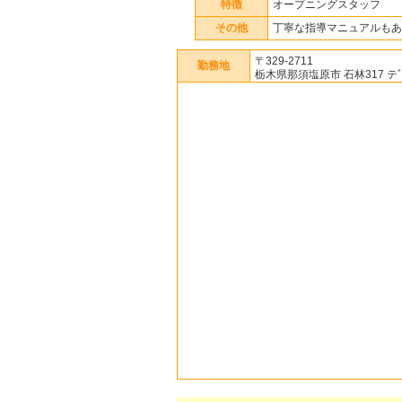
特徴
オープニングスタッフ
その他
丁寧な指導マニュアルもあ
〒329-2711
勤務地
栃木県那須塩原市 石林317 テ