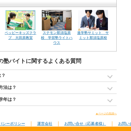
ペッピーキッズクラ
ステモン那須塩原
進学塾サミット サ
ブ 大田原教室
校 学習塾ライトハ
ミット那須塩原校
ウス
】の塾バイトに関するよくある質問
は？
方法は？
学年は？
▲ページの先頭へ
バシーポリシー
運営会社
お問い合せ（応募者様）
お問い