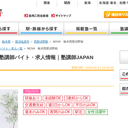
＞
栃木県
＞
那須塩原市
＞
西那須野駅
＞ NOVA 栃木西那須野校
のバイト・求人一覧
＞ NOVA 栃木西那須野校
塾講師バイト・求人情報｜塾講師JAPAN
更新日時：2026-02-11 19:20:02
研修あり
未経験OK
1教科からOK
交通費支給
週1日からOK
平日のみOK
週末のみOK
夜間のみOK
駅近
女性活躍中