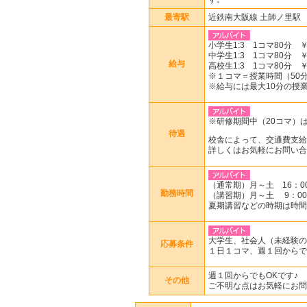
最寄駅
近鉄南大阪線 土師ノ里駅
小学生1:3 1コマ80分 ￥1
中学生1:3 1コマ80分 ￥1
給与
高校生1:3 1コマ80分 ￥2
※１コマ＝授業時間（50分or
※給与には最大10分の授
※研修期間中（20コマ）は
待遇
校舎によって、交通費支給
詳しくはお気軽にお問い合
（通常期）月～土 16：00
勤務時間
（講習期）月～土 9：00
夏期講習などの時期は時間
大学生、社会人（未経験の
応募条件
１日１コマ、週１回からで
週１回からでもOKです♪
その他
ご不明な点はお気軽にお問