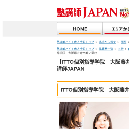
塾講師バイト求人情報トップ
＞
地域から探す
＞
関西
塾講師バイト求人情報トップ
＞
掲載塾一覧
＞
あ行
＞
導学院 大阪藤井寺土師ノ里校
【ITTO個別指導学院 大阪
講師JAPAN
ITTO個別指導学院 大阪藤