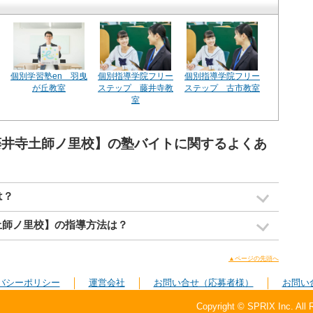
個別学習塾en 羽曳
個別指導学院フリー
個別指導学院フリー
が丘教室
ステップ 藤井寺教
ステップ 古市教室
室
阪藤井寺土師ノ里校】の塾バイトに関するよくあ
は？
土師ノ里校】の指導方法は？
▲ページの先頭へ
バシーポリシー
運営会社
お問い合せ（応募者様）
お問い
Copyright © SPRIX Inc. All 