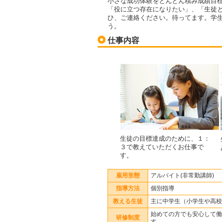
小さな成功体験をどんどん積み成績目
「役に立つ存在になりたい」、「生徒
ひ、ご連絡ください。待ってます。学
う。
仕事内容
生徒の目標達成のために、１：
３で教えていただくお仕事で
す。
雇用形態
アルバイト(非常勤講師)
指導方法
個別指導
教える生徒
主に中学生（小学生や高校
始めての方でも安心して働
研修制度
す。