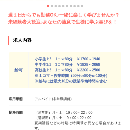
週１日からでも勤務OK♪一緒に楽しく学びませんか？
未経験者大歓迎♪あなたの熱意で生徒に学ぶ喜びを！
求人内容
小学生1:3 1コマ80分 ￥1700～1940
中学生1:3 1コマ80分 ￥1828～2068
給与
高校生1:3 1コマ80分 ￥2260～2500
※１コマ＝授業時間（50分or80分or100分）
※給与には最大10分の授業準備時間を含む
雇用形態
アルバイト(非常勤講師)
勤務時間
（通常期）月～土 16：00～22：00
（講習期）月～土 9：00～22：00
夏期講習などの時期は時間帯が異なる場合がありま
す。