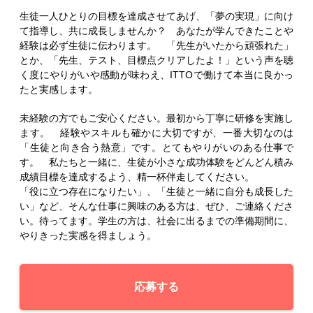
生徒一人ひとりの目標を達成させてあげ、「夢の実現」に向け
て指導し、共に成長しませんか？ あなたが学んできたことや
経験は必ず生徒に伝わります。 「先生がいたから頑張れた」
とか、「先生、テスト、目標点クリアしたよ！」という声を聴
く度にやりがいや感動が味わえ、ITTOで働けて本当に良かっ
たと実感します。
未経験の方でもご安心ください。最初から丁寧に研修を実施し
ます。 経験やスキルも確かに大切ですが、一番大切なのは
「生徒と向き合う熱意」です。とてもやりがいのある仕事で
す。 私たちと一緒に、生徒が小さな成功体験をどんどん積み
成績目標を達成するよう、精一杯伴走してください。
「役に立つ存在になりたい」、「生徒と一緒に自分も成長した
い」など、そんな仕事に興味のある方は、ぜひ、ご連絡くださ
い。待ってます。学生の方は、社会に出るまでの準備期間に、
やりきった実感を得ましょう。
応募する