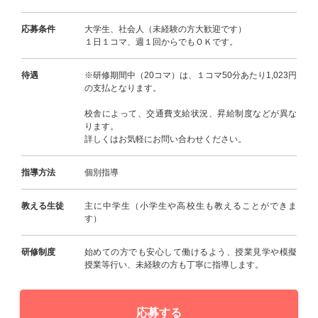
応募条件
大学生、社会人（未経験の方大歓迎です）
１日１コマ、週１回からでもＯＫです。
待遇
※研修期間中（20コマ）は、１コマ50分あたり1,023円
の支払となります。
校舎によって、交通費支給状況、昇給制度などが異な
ります。
詳しくはお気軽にお問い合わせください。
指導方法
個別指導
教える生徒
主に中学生（小学生や高校生も教えることができま
す）
研修制度
始めての方でも安心して働けるよう、授業見学や模擬
授業等行い、未経験の方も丁寧に指導します。
応募する