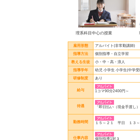
理系科目中心の授業
雇用形態
アルバイト(非常勤講師)
指導方法
個別指導・自立学習
教える生徒
小・中・高・浪人
指導学年
幼児 小学生 小学生(中学受
研修制度
あり
給与
1コマ90分2400円～
待遇
「即日払い（現金手渡し）
勤務時間
１５～２１ 平日 １３～
仕事内容
個別指導1対３