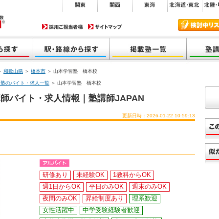
＞
和歌山県
＞
橋本市
＞ 山本学習塾 橋本校
習塾のバイト・求人一覧
＞ 山本学習塾 橋本校
師バイト・求人情報｜塾講師JAPAN
更新日時：2026-01-22 10:59:13
研修あり
未経験OK
1教科からOK
週1日からOK
平日のみOK
週末のみOK
夜間のみOK
昇給制度あり
理系歓迎
女性活躍中
中学受験経験者歓迎