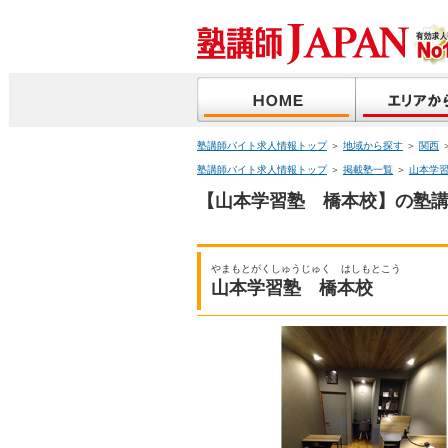
塾講師バイト求人情報トップ
＞
地域から探す
＞
関西
塾講師バイト求人情報トップ
＞
掲載塾一覧
＞
山本学
【山本学習塾 橋本校】の塾講
やまもとがくしゅうじゅく はしもとこう
山本学習塾 橋本校