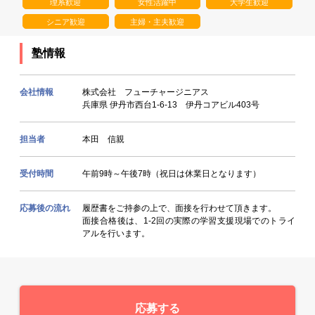
理系歓迎
女性活躍中
大学生歓迎
シニア歓迎
主婦・主夫歓迎
塾情報
会社情報
株式会社 フューチャージニアス
兵庫県 伊丹市西台1-6-13 伊丹コアビル403号
担当者
本田 信親
受付時間
午前9時～午後7時（祝日は休業日となります）
応募後の流れ
履歴書をご持参の上で、面接を行わせて頂きます。
面接合格後は、1-2回の実際の学習支援現場でのトライ
アルを行います。
応募する