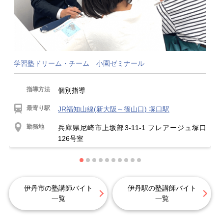
学習塾ドリーム・チーム 小園ゼミナール
指導方法
個別指導
最寄り駅
JR福知山線(新大阪～篠山口) 塚口駅
勤務地
兵庫県尼崎市上坂部3-11-1 フレアージュ塚口
126号室
伊丹市の塾講師バイト
伊丹駅の塾講師バイト
一覧
一覧