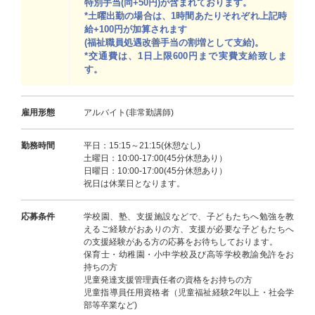
特別手当(同+50円)が含まれております。
*土曜出勤の場合は、1時間あたりそれぞれ上記時
給+100円が加算されます
(福祉職員処遇改善手当の割増として支給)。
*交通費は、1日上限600円まで実費支給致しま
す。
雇用形態
アルバイト(非常勤講師)
勤務時間
平日：15:15～21:15(休憩なし)
土曜日：10:00-17:00(45分休憩あり）
日曜日：10:00-17:00(45分休憩あり）
祝日は休業日となります。
応募条件
学校園、塾、支援施設などで、子どもたちへ勉強を教
えるご経験がおありの方、支援が必要な子どもたちへ
の支援経験がある方の応募をお待ちしております。
保育士・幼稚園・小中学校及び高等学校教諭免許をお
持ちの方
児童発達支援管理責任者の資格をお持ちの方
児童指導員任用資格者（児童福祉経験2年以上・社会学
部等卒業など)