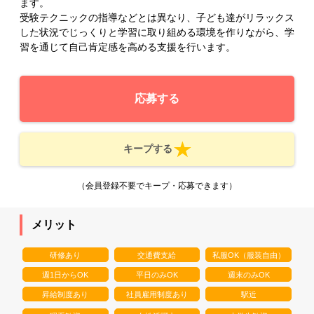
ます。
受験テクニックの指導などとは異なり、子ども達がリラックス
した状況でじっくりと学習に取り組める環境を作りながら、学
習を通じて自己肯定感を高める支援を行います。
応募する
キープする
（会員登録不要でキープ・応募できます）
メリット
研修あり
交通費支給
私服OK（服装自由）
週1日からOK
平日のみOK
週末のみOK
昇給制度あり
社員雇用制度あり
駅近