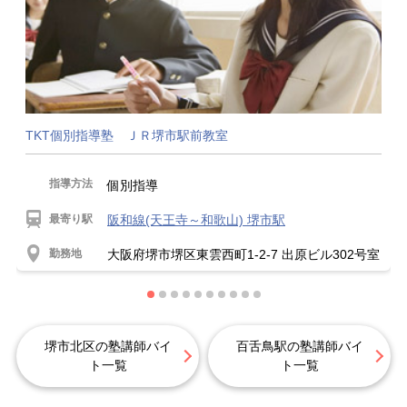
TKT個別指導塾 ＪＲ堺市駅前教室
指導方法
個別指導
最寄り駅
阪和線(天王寺～和歌山) 堺市駅
勤務地
大阪府堺市堺区東雲西町1-2-7 出原ビル302号室
堺市北区の塾講師バイ
百舌鳥駅の塾講師バイ
ト一覧
ト一覧