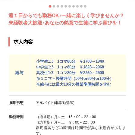
週１日からでも勤務OK♪一緒に楽しく学びませんか？
未経験者大歓迎♪あなたの熱意で生徒に学ぶ喜びを！
求人内容
小学生1:3 1コマ80分 ￥1700～1940
中学生1:3 1コマ80分 ￥1828～2068
給与
高校生1:3 1コマ80分 ￥2260～2500
※１コマ＝授業時間（50分or80分or100分）
※給与には最大10分の授業準備時間を含む
雇用形態
アルバイト(非常勤講師)
勤務時間
（通常期）月～土 16：00～22：00
（講習期）月～土 9：00～22：00
夏期講習などの時期は時間帯が異なる場合がありま
す。