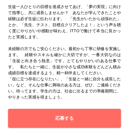
生徒一人ひとりの目標を達成させてあげ、「夢の実現」に向け
て指導し、共に成長しませんか？ あなたが学んできたことや
経験は必ず生徒に伝わります。 「先生がいたから頑張れた」
とか、「先生、テスト、目標点クリアしたよ！」という声を聴
く度にやりがいや感動が味わえ、ITTOで働けて本当に良かっ
たと実感します。
未経験の方でもご安心ください。最初から丁寧に研修を実施し
ます。 経験やスキルも確かに大切ですが、一番大切なのは
「生徒と向き合う熱意」です。とてもやりがいのある仕事で
す。 私たちと一緒に、生徒が小さな成功体験をどんどん積み
成績目標を達成するよう、精一杯伴走してください。
「役に立つ存在になりたい」、「生徒と一緒に自分も成長した
い」など、そんな仕事に興味のある方は、ぜひ、ご連絡くださ
い。待ってます。学生の方は、社会に出るまでの準備期間に、
やりきった実感を得ましょう。
応募する