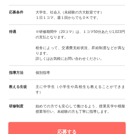
応募条件
大学生、社会人（未経験の方大歓迎です）
１日１コマ、週１回からでもＯＫです。
待遇
※研修期間中（20コマ）は、１コマ50分あたり1,023円
の支払となります。
校舎によって、交通費支給状況、昇給制度などが異な
ります。
詳しくはお気軽にお問い合わせください。
指導方法
個別指導
教える生徒
主に中学生（小学生や高校生も教えることができま
す）
研修制度
始めての方でも安心して働けるよう、授業見学や模擬
授業等行い、未経験の方も丁寧に指導します。
応募する