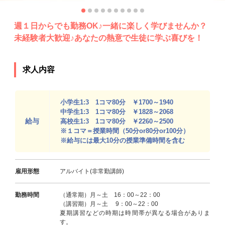
週１日からでも勤務OK♪一緒に楽しく学びませんか？
未経験者大歓迎♪あなたの熱意で生徒に学ぶ喜びを！
求人内容
小学生1:3 1コマ80分 ￥1700～1940
中学生1:3 1コマ80分 ￥1828～2068
給与
高校生1:3 1コマ80分 ￥2260～2500
※１コマ＝授業時間（50分or80分or100分）
※給与には最大10分の授業準備時間を含む
雇用形態
アルバイト(非常勤講師)
勤務時間
（通常期）月～土 16：00～22：00
（講習期）月～土 9：00～22：00
夏期講習などの時期は時間帯が異なる場合がありま
す。