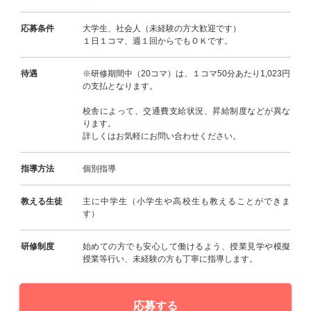
応募条件
大学生、社会人（未経験の方大歓迎です）
１日１コマ、週１回からでもＯＫです。
待遇
※研修期間中（20コマ）は、１コマ50分あたり1,023円
の支払となります。
校舎によって、交通費支給状況、昇給制度などが異な
ります。
詳しくはお気軽にお問い合わせください。
指導方法
個別指導
教える生徒
主に中学生（小学生や高校生も教えることができま
す）
研修制度
始めての方でも安心して働けるよう、授業見学や模擬
授業等行い、未経験の方も丁寧に指導します。
応募する