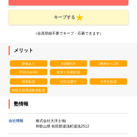
キープする
（会員登録不要でキープ・応募できます）
メリット
研修あり
未経験OK
1教科からOK
平日のみOK
友達と応募歓迎
理系歓迎
女性活躍中
大学生歓迎
高校生指導経験者歓迎
塾情報
会社情報
株式会社大洋土地i
和歌山県 有田郡湯浅町湯浅2512