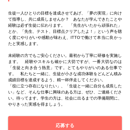
生徒一人ひとりの目標を達成させてあげ、「夢の実現」に向け
て指導し、共に成長しませんか？ あなたが学んできたことや
経験は必ず生徒に伝わります。 「先生がいたから頑張れた」
とか、「先生、テスト、目標点クリアしたよ！」という声を聴
く度にやりがいや感動が味わえ、ITTOで働けて本当に良かっ
たと実感します。
未経験の方でもご安心ください。最初から丁寧に研修を実施し
ます。 経験やスキルも確かに大切ですが、一番大切なのは
「生徒と向き合う熱意」です。とてもやりがいのある仕事で
す。 私たちと一緒に、生徒が小さな成功体験をどんどん積み
成績目標を達成するよう、精一杯伴走してください。
「役に立つ存在になりたい」、「生徒と一緒に自分も成長した
い」など、そんな仕事に興味のある方は、ぜひ、ご連絡くださ
い。待ってます。学生の方は、社会に出るまでの準備期間に、
やりきった実感を得ましょう。
応募する