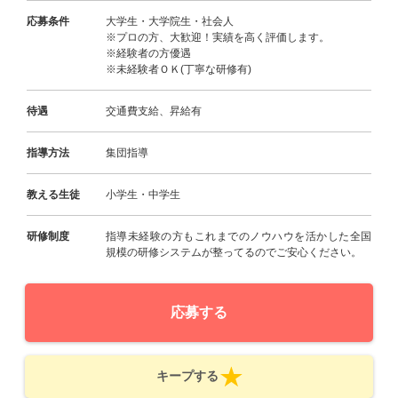
応募条件
大学生・大学院生・社会人
※プロの方、大歓迎！実績を高く評価します。
※経験者の方優遇
※未経験者ＯＫ(丁寧な研修有)
待遇
交通費支給、昇給有
指導方法
集団指導
教える生徒
小学生・中学生
研修制度
指導未経験の方もこれまでのノウハウを活かした全国
規模の研修システムが整ってるのでご安心ください。
応募する
キープする