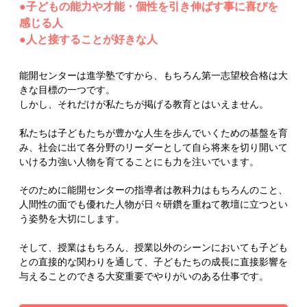
●子どもの能力や才能・個性を引き伸ばす事に喜びを
感じる人
●人と接することが好きな人
能開センターは進学塾ですから、もちろん第一志望校合格は大
きな目標の一つです。
しかし、それだけが私たちが掲げる教育とはいえません。
私たちは子どもたちが豊かな人生を歩んでいくための基盤を育
み、社会に出て各分野のリーダーとして自ら将来を切り開いて
いける力強い人物を育てることにも力を注いでいます。
そのために能開センターの指導者は教科力はもちろんのこと、
人間性の面でも優れた人物が日々研鑽を重ねて教壇に立つとい
う姿勢を大切にします。
そして、授業はもちろん、授業以外のシーンにおいても子ども
との直接的な関わりを通して、子どもたちの成長に直接影響を
与えることのできる大変重要でやりがいのある仕事です。