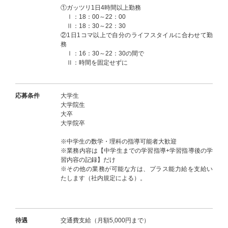
①ガッツリ1日4時間以上勤務
Ⅰ：18：00～22：00
Ⅱ：18：30～22：30
②1日1コマ以上で自分のライフスタイルに合わせて勤
務
Ⅰ：16：30～22：30の間で
Ⅱ：時間を固定せずに
応募条件
大学生
大学院生
大卒
大学院卒
※中学生の数学・理科の指導可能者大歓迎
※業務内容は【中学生までの学習指導+学習指導後の学
習内容の記録】だけ
※その他の業務が可能な方は、プラス能力給を支給い
たします（社内規定による）。
待遇
交通費支給（月額5,000円まで）