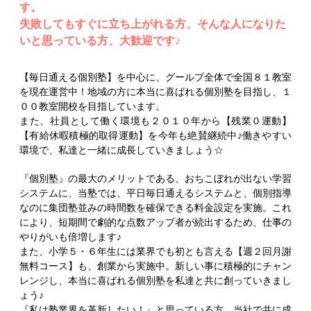
す。
失敗してもすぐに立ち上がれる方、そんな人になりた
いと思っている方、大歓迎です♪
【毎日通える個別塾】を中心に、グールプ全体で全国８１教室
を現在運営中！地域の方に本当に喜ばれる個別塾を目指し、１
００教室開校を目指しています。
また、社員として働く環境も２０１０年から【残業０運動】
【有給休暇積極的取得運動】を今年も絶賛継続中♪働きやすい
環境で、私達と一緒に成長していきましょう☆
『個別塾』の最大のメリットである、おちこぼれが出ない学習
システムに、当塾では、平日毎日通えるシステムと、個別指導
なのに集団塾並みの時間数を確保できる料金設定を実施。これ
により、短期間で劇的な点数アップ者が続出するため、仕事の
やりがいも倍増します♪
また、小学５・６年生には業界でも初とも言える【週２回月謝
無料コース】も、創業から実施中。新しい事に積極的にチャン
レンジし、本当に喜ばれる個別塾を私達と共に創っていきまし
ょう♪
『私は塾業界を革新したい！』と思っている方、当社で共に成