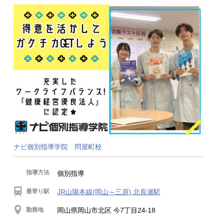
ナビ個別指導学院 問屋町校
指導方法
個別指導
最寄り駅
JR山陽本線(岡山～三原) 北長瀬駅
勤務地
岡山県岡山市北区 今7丁目24-18