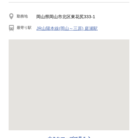
勤務地
岡山県岡山市北区東花尻333-1
最寄り駅
JR山陽本線(岡山～三原) 庭瀬駅