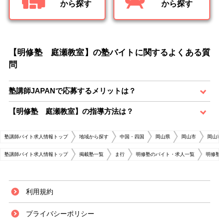
から探す
から探す
【明修塾 庭瀬教室】の塾バイトに関するよくある質
問
塾講師JAPANで応募するメリットは？
【明修塾 庭瀬教室】の指導方法は？
塾講師バイト求人情報トップ
地域から探す
中国・四国
岡山県
岡山市
岡山
塾講師バイト求人情報トップ
掲載塾一覧
ま行
明修塾のバイト・求人一覧
明修
利用規約
プライバシーポリシー