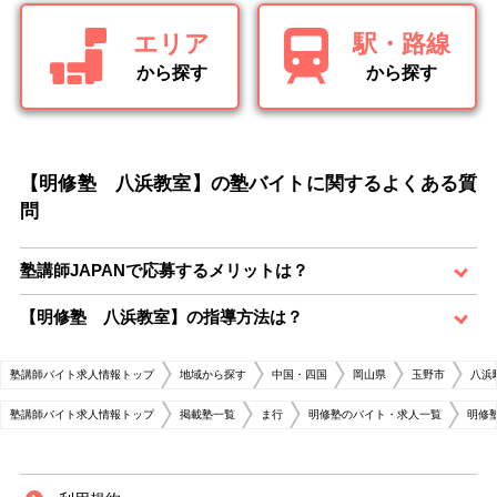
エリア
駅・路線
から探す
から探す
【明修塾 八浜教室】の塾バイトに関するよくある質
問
塾講師JAPANで応募するメリットは？
【明修塾 八浜教室】の指導方法は？
塾講師バイト求人情報トップ
地域から探す
中国・四国
岡山県
玉野市
八浜
塾講師バイト求人情報トップ
掲載塾一覧
ま行
明修塾のバイト・求人一覧
明修