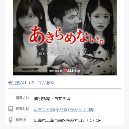
個別塾ALL-UP 宇品教室
指導方法
個別指導・自立学習
最寄り駅
広電１号線(宇品線) 宇品三丁目駅
勤務地
広島県広島市南区宇品神田3-7-17-1F