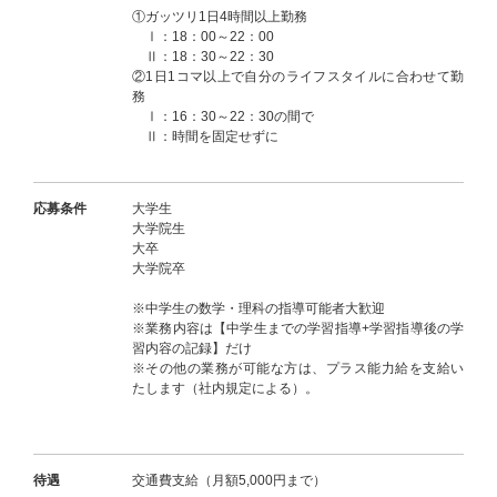
①ガッツリ1日4時間以上勤務
Ⅰ：18：00～22：00
Ⅱ：18：30～22：30
②1日1コマ以上で自分のライフスタイルに合わせて勤
務
Ⅰ：16：30～22：30の間で
Ⅱ：時間を固定せずに
応募条件
大学生
大学院生
大卒
大学院卒
※中学生の数学・理科の指導可能者大歓迎
※業務内容は【中学生までの学習指導+学習指導後の学
習内容の記録】だけ
※その他の業務が可能な方は、プラス能力給を支給い
たします（社内規定による）。
待遇
交通費支給（月額5,000円まで）