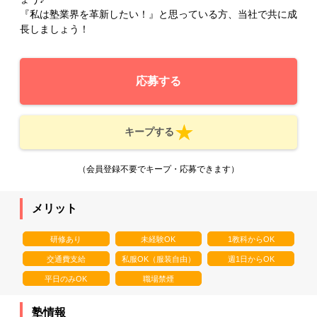
『私は塾業界を革新したい！』と思っている方、当社で共に成
長しましょう！
応募する
キープする
（会員登録不要でキープ・応募できます）
メリット
研修あり
未経験OK
1教科からOK
交通費支給
私服OK（服装自由）
週1日からOK
平日のみOK
職場禁煙
塾情報