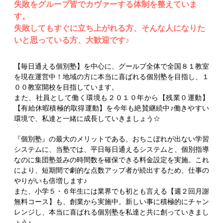
失敗をグループ皆でカヴァーする体制を整えていま
す。
失敗してもすぐに立ち上がれる方、そんな人になりた
いと思っている方、大歓迎です♪
【毎日通える個別塾】を中心に、グールプ全体で全国８１教室
を現在運営中！地域の方に本当に喜ばれる個別塾を目指し、１
００教室開校を目指しています。
また、社員として働く環境も２０１０年から【残業０運動】
【有給休暇積極的取得運動】を今年も絶賛継続中♪働きやすい
環境で、私達と一緒に成長していきましょう☆
『個別塾』の最大のメリットである、おちこぼれが出ない学習
システムに、当塾では、平日毎日通えるシステムと、個別指導
なのに集団塾並みの時間数を確保できる料金設定を実施。これ
により、短期間で劇的な点数アップ者が続出するため、仕事の
やりがいも倍増します♪
また、小学５・６年生には業界でも初とも言える【週２回月謝
無料コース】も、創業から実施中。新しい事に積極的にチャン
レンジし、本当に喜ばれる個別塾を私達と共に創っていきまし
ょう♪