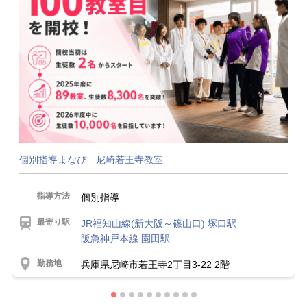
個別指導まなび 尼崎若王寺教室
指導方法
個別指導
最寄り駅
JR福知山線(新大阪～篠山口) 塚口駅
阪急神戸本線 園田駅
勤務地
兵庫県尼崎市若王寺2丁目3-22 2階