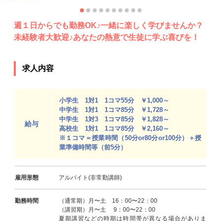
週１日からでも勤務OK♪一緒に楽しく学びませんか？
未経験者大歓迎♪あなたの熱意で生徒に学ぶ喜びを！
求人内容
小学生 1対1 1コマ55分 ￥1,000～
中学生 1対1 1コマ85分 ￥1,728～
中学生 1対3 1コマ85分 ￥1,828～
給与
高校生 1対1 1コマ85分 ￥2,160～
※１コマ＝授業時間（50分or80分or100分）＋授
業準備時間等（前5分）
雇用形態
アルバイト(非常勤講師)
勤務時間
（通常期）月〜土 16：00〜22：00
（講習期）月〜土 9：00〜22：00
夏期講習などの時期は時間帯が異なる場合がありま