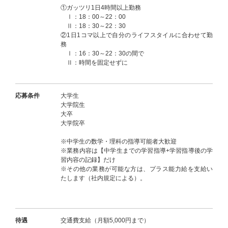
①ガッツリ1日4時間以上勤務
Ⅰ：18：00～22：00
Ⅱ：18：30～22：30
②1日1コマ以上で自分のライフスタイルに合わせて勤
務
Ⅰ：16：30～22：30の間で
Ⅱ：時間を固定せずに
応募条件
大学生
大学院生
大卒
大学院卒
※中学生の数学・理科の指導可能者大歓迎
※業務内容は【中学生までの学習指導+学習指導後の学
習内容の記録】だけ
※その他の業務が可能な方は、プラス能力給を支給い
たします（社内規定による）。
待遇
交通費支給（月額5,000円まで）