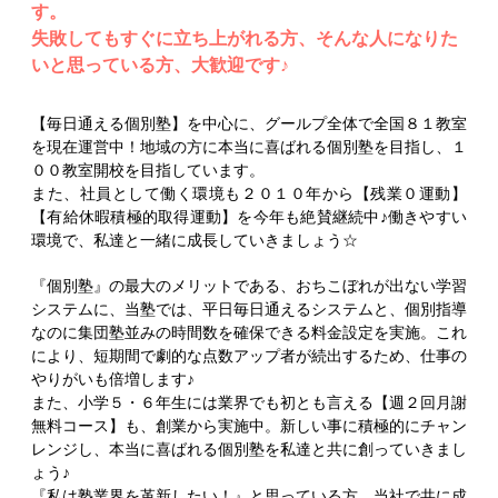
す。
失敗してもすぐに立ち上がれる方、そんな人になりた
いと思っている方、大歓迎です♪
【毎日通える個別塾】を中心に、グールプ全体で全国８１教室
を現在運営中！地域の方に本当に喜ばれる個別塾を目指し、１
００教室開校を目指しています。
また、社員として働く環境も２０１０年から【残業０運動】
【有給休暇積極的取得運動】を今年も絶賛継続中♪働きやすい
環境で、私達と一緒に成長していきましょう☆
『個別塾』の最大のメリットである、おちこぼれが出ない学習
システムに、当塾では、平日毎日通えるシステムと、個別指導
なのに集団塾並みの時間数を確保できる料金設定を実施。これ
により、短期間で劇的な点数アップ者が続出するため、仕事の
やりがいも倍増します♪
また、小学５・６年生には業界でも初とも言える【週２回月謝
無料コース】も、創業から実施中。新しい事に積極的にチャン
レンジし、本当に喜ばれる個別塾を私達と共に創っていきまし
ょう♪
『私は塾業界を革新したい！』と思っている方、当社で共に成