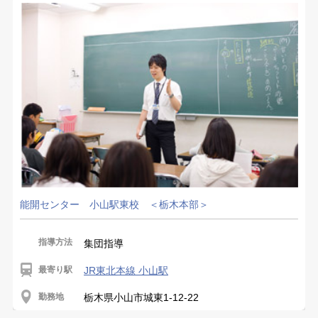
能開センター 小山駅東校 ＜栃木本部＞
指導方法
集団指導
最寄り駅
JR東北本線 小山駅
勤務地
栃木県小山市城東1-12-22