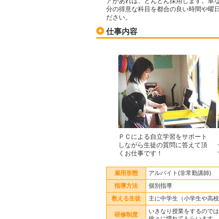
アがあれば、どんどん採用します。単な
分の得意な科目を都合の良い時間や曜
ださい。
仕事内容
ＰＣによる自立学習をサポート
しながら生徒の質問に答えて頂
くお仕事です！
雇用形態
アルバイト(非常勤講師)
指導方法
個別指導
教える生徒
主に中学生（小学生や高校
いきなり授業をするのでは
研修制度
徐々に慣れてもらいます。