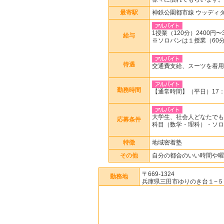
最寄駅
神鉄公園都市線 ウッディ
1授業（120分）2400円〜3
給与
※ソロバンは１授業（60分
待遇
交通費支給、スーツを着用
勤務時間
【通常時間】（平日）17：0
大学生、社会人どなたでも
応募条件
科目（数学・理科）・ソロ
特徴
地域密着塾
その他
自分の都合のいい時間や曜
〒669-1324
勤務地
兵庫県三田市ゆりのき台１−５