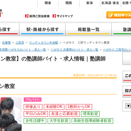
＞
兵庫県
＞
三田市
＞
ウッディタウン中央駅
＞ ペガサス 三田ウッディタウン教室
学習塾ペガサスのバイト・求人一覧
＞
ペガサス 兵庫県のバイト・求人一覧
＞
ペガサス 三田市のバ
ウン教室】の塾講師バイト・求人情報｜塾講師
更新日時：2012-06-27 17:58:03
ン教室
研修あり
未経験OK
1教科からOK
平日のみOK
友達と応募歓迎
理系歓迎
女性活躍中
大学生歓迎
高校生指導経験者歓迎