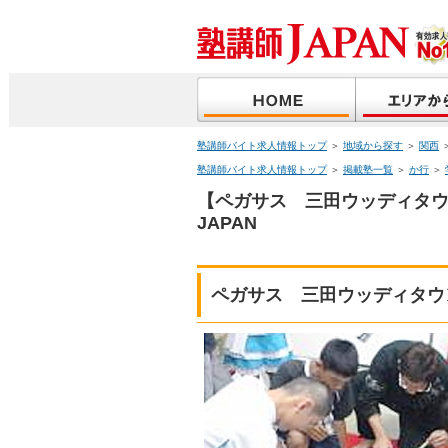
塾講師バイト求人情報トップ
＞
地域から探す
＞
関西
塾講師バイト求人情報トップ
＞
掲載塾一覧
＞
か行
＞
【ペガサス 三田ウッディタ
JAPAN
ペガサス 三田ウッディタウ