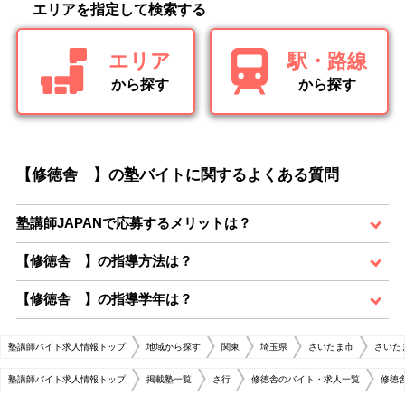
エリアを指定して検索する
エリア
駅・路線
から探す
から探す
【修徳舎 】の塾バイトに関するよくある質問
塾講師JAPANで応募するメリットは？
【修徳舎 】の指導方法は？
【修徳舎 】の指導学年は？
塾講師バイト求人情報トップ
地域から探す
関東
埼玉県
さいたま市
さいた
塾講師バイト求人情報トップ
掲載塾一覧
さ行
修徳舎のバイト・求人一覧
修徳