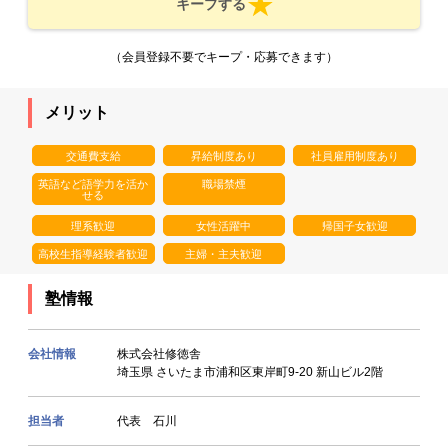
キープする
（会員登録不要でキープ・応募できます）
メリット
交通費支給
昇給制度あり
社員雇用制度あり
英語など語学力を活か
職場禁煙
せる
理系歓迎
女性活躍中
帰国子女歓迎
高校生指導経験者歓迎
主婦・主夫歓迎
塾情報
会社情報
株式会社修徳舎
埼玉県 さいたま市浦和区東岸町9-20 新山ビル2階
担当者
代表 石川