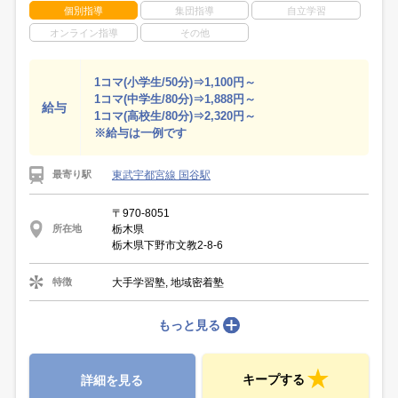
個別指導
集団指導
自立学習
オンライン指導
その他
1コマ(小学生/50分)⇒1,100円～
1コマ(中学生/80分)⇒1,888円～
給与
1コマ(高校生/80分)⇒2,320円～
※給与は一例です
東武宇都宮線 国谷駅
最寄り駅
〒970-8051
栃木県
所在地
栃木県下野市文教2-8-6
大手学習塾, 地域密着塾
特徴
もっと見る
キープする
詳細を見る