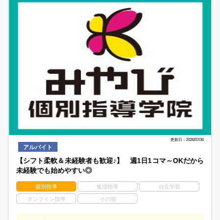
更新日：2026/07/30
アルバイト
【シフト柔軟＆未経験者も歓迎♪】 週1日1コマ～OKだから
未経験でも始めやすい◎
個別指導
集団指導
自立学習
オンライン指導
その他