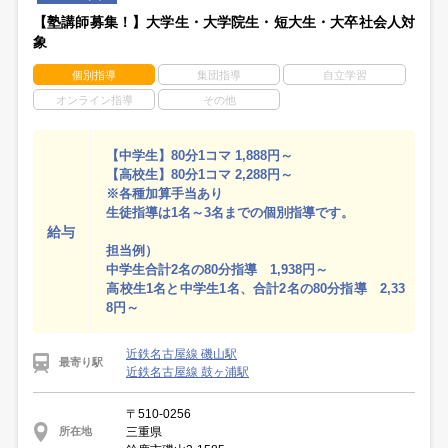
【塾講師募集！】大学生・大学院生・短大生・大卒社会人対
象
個別指導
集団指導
自立学習
オンライン指導
その他
【中学生】80分1コマ 1,888円～
【高校生】80分1コマ 2,288円～
※各種加算手当あり
生徒指導は1名～3名までの個別指導です。
給与
担当例）
中学生合計2名の80分指導 1,938円～
高校生1名と中学生1名、合計2名の80分指導 2,33
8円～
近鉄名古屋線 磯山駅
最寄り駅
近鉄名古屋線 鼓ヶ浦駅
〒510-0256
三重県
所在地