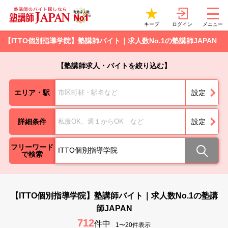
ログイン
キープ
メニュー
【ITTO個別指導学院】塾講師バイト｜求人数No.1の塾講師JAPAN
【塾講師求人・バイトを絞り込む】
エリア・駅
市区町材・駅名など
設定
詳細条件
私服OK、週１からOK など
設定
フリーワード
で検索
【ITTO個別指導学院】塾講師バイト｜求人数No.1の塾講
師JAPAN
712
件中
1〜20件表示