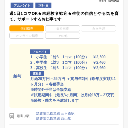
更新日：2026/07/08
アルバイト
正社員
週1日1コマOK★未経験者歓迎★生徒の自信とやる気を育
て、サポートするお仕事です
個別指導
集団指導
自立学習
オンライン指導
その他
アルバイト
1．小学生 1対3 1コマ（100分） ￥2,300
2．中学生 1対3 1コマ（100分） ￥2,460
3．高校生 1対3 1コマ（100分） ￥2,960
正社員
給与
月給20万円～25万円 ＋賞与年2回（昨年度実績3.1
ヶ月分）＋各種手当
※時間外手当は全額支給
※試用期間中（最長3ヶ月間）は月給18万～23万円
※経験・能力を考慮致します
筑豊電気鉄道線 三ヶ森駅
最寄り駅
筑豊電気鉄道線 西山駅