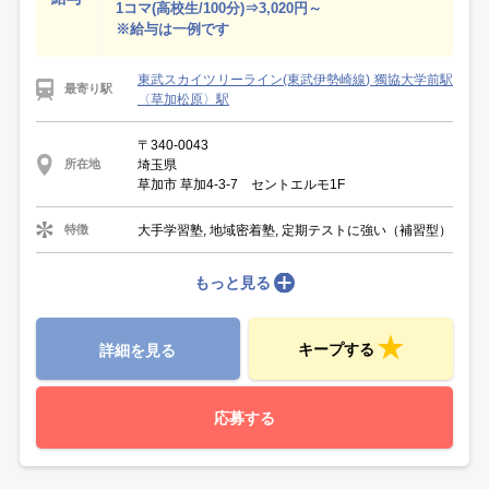
1コマ(高校生/100分)⇒3,020円～
※給与は一例です
東武スカイツリーライン(東武伊勢崎線) 獨協大学前駅
最寄り駅
〈草加松原〉駅
〒340-0043
埼玉県
所在地
草加市 草加4-3-7 セントエルモ1F
大手学習塾, 地域密着塾, 定期テストに強い（補習型）
特徴
もっと見る
キープする
詳細を見る
応募する