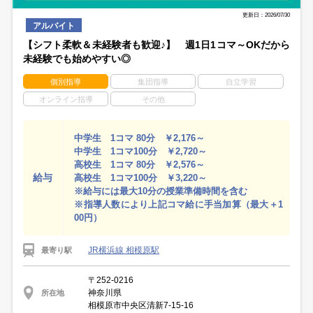
更新日：2026/07/30
アルバイト
【シフト柔軟＆未経験者も歓迎♪】 週1日1コマ～OKだから
未経験でも始めやすい◎
個別指導
集団指導
自立学習
オンライン指導
その他
中学生 1コマ 80分 ￥2,176～
中学生 1コマ100分 ￥2,720～
高校生 1コマ 80分 ￥2,576～
給与
高校生 1コマ100分 ￥3,220～
※給与には最大10分の授業準備時間を含む
※指導人数により上記コマ給に手当加算（最大＋1
00円）
JR横浜線 相模原駅
最寄り駅
〒252-0216
神奈川県
所在地
相模原市中央区清新7-15-16