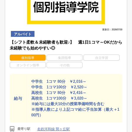
更新日：2026/07/30
アルバイト
【シフト柔軟＆未経験者も歓迎♪】 週1日1コマ～OKだから
未経験でも始めやすい◎
個別指導
集団指導
自立学習
オンライン指導
その他
中学生 1コマ 80分 ￥2,016～
中学生 1コマ100分 ￥2,520～
高校生 1コマ 80分 ￥2,416～
給与
高校生 1コマ100分 ￥3,020～
※給与には最大10分の授業準備時間を含む
※指導人数により上記コマ給に手当加算（最大＋1
00円）
名鉄河和線 巽ヶ丘駅
最寄り駅