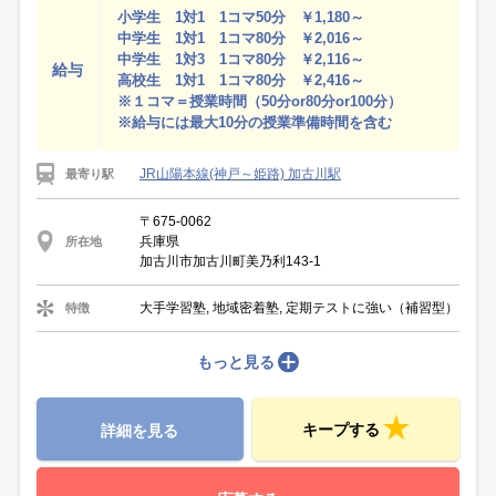
小学生 1対1 1コマ50分 ￥1,180～
中学生 1対1 1コマ80分 ￥2,016～
中学生 1対3 1コマ80分 ￥2,116～
給与
高校生 1対1 1コマ80分 ￥2,416～
※１コマ＝授業時間（50分or80分or100分）
※給与には最大10分の授業準備時間を含む
JR山陽本線(神戸～姫路) 加古川駅
最寄り駅
〒675-0062
兵庫県
所在地
加古川市加古川町美乃利143-1
大手学習塾, 地域密着塾, 定期テストに強い（補習型）
特徴
もっと見る
キープする
詳細を見る