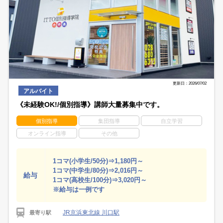
更新日：2026/07/02
アルバイト
《未経験OK!/個別指導》講師大量募集中です。
個別指導
集団指導
自立学習
オンライン指導
その他
1コマ(小学生/50分)⇒1,180円～
1コマ(中学生/80分)⇒2,016円～
給与
1コマ(高校生/100分)⇒3,020円～
※給与は一例です
JR京浜東北線 川口駅
最寄り駅