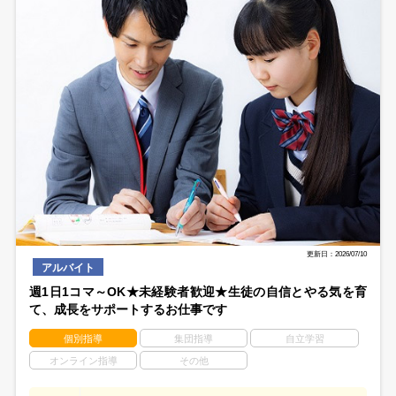
更新日：2026/07/10
アルバイト
週1日1コマ～OK★未経験者歓迎★生徒の自信とやる気を育
て、成長をサポートするお仕事です
個別指導
集団指導
自立学習
オンライン指導
その他