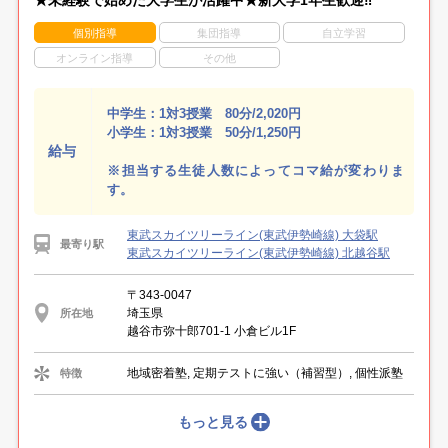
個別指導
集団指導
自立学習
オンライン指導
その他
中学生：1対3授業 80分/2,020円
小学生：1対3授業 50分/1,250円
給与
※担当する生徒人数によってコマ給が変わりま
す。
東武スカイツリーライン(東武伊勢崎線) 大袋駅
最寄り駅
東武スカイツリーライン(東武伊勢崎線) 北越谷駅
〒343-0047
埼玉県
所在地
越谷市弥十郎701-1 小倉ビル1F
地域密着塾, 定期テストに強い（補習型）, 個性派塾
特徴
もっと見る