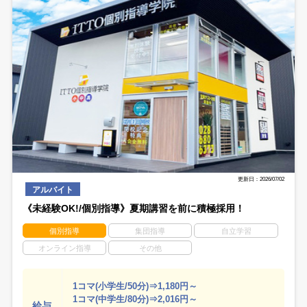
更新日：2026/07/02
アルバイト
《未経験OK!/個別指導》夏期講習を前に積極採用！
個別指導
集団指導
自立学習
オンライン指導
その他
1コマ(小学生/50分)⇒1,180円～
1コマ(中学生/80分)⇒2,016円～
給与