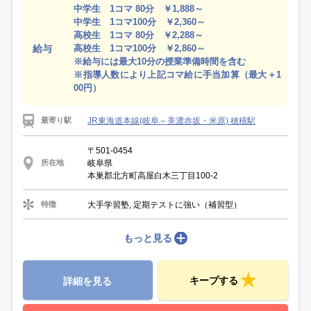
中学生 1コマ 80分 ￥1,888～
中学生 1コマ100分 ￥2,360～
高校生 1コマ 80分 ￥2,288～
給与
高校生 1コマ100分 ￥2,860～
※給与には最大10分の授業準備時間を含む
※指導人数により上記コマ給に手当加算（最大＋1
00円）
JR東海道本線(岐阜～美濃赤坂・米原) 穂積駅
最寄り駅
〒501-0454
岐阜県
所在地
本巣郡北方町高屋白木三丁目100-2
大手学習塾, 定期テストに強い（補習型）
特徴
もっと見る
キープする
詳細を見る