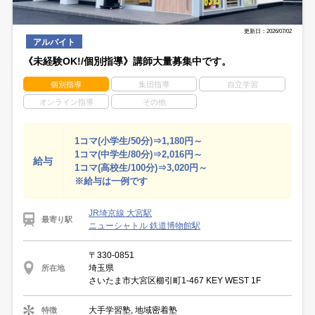
更新日：2026/07/02
アルバイト
《未経験OK!/個別指導》講師大量募集中です。
個別指導
集団指導
自立学習
オンライン指導
その他
1コマ(小学生/50分)⇒1,180円～
1コマ(中学生/80分)⇒2,016円～
給与
1コマ(高校生/100分)⇒3,020円～
※給与は一例です
JR埼京線 大宮駅
最寄り駅
ニューシャトル 鉄道博物館駅
〒330-0851
埼玉県
所在地
さいたま市大宮区櫛引町1-467 KEY WEST 1F
大手学習塾, 地域密着塾
特徴