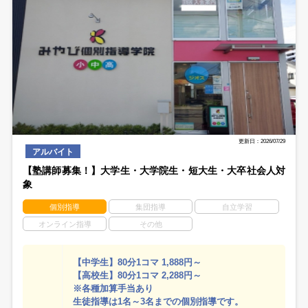
更新日：2026/07/29
アルバイト
【塾講師募集！】大学生・大学院生・短大生・大卒社会人対
象
個別指導
集団指導
自立学習
オンライン指導
その他
【中学生】80分1コマ 1,888円～
【高校生】80分1コマ 2,288円～
※各種加算手当あり
生徒指導は1名～3名までの個別指導です。