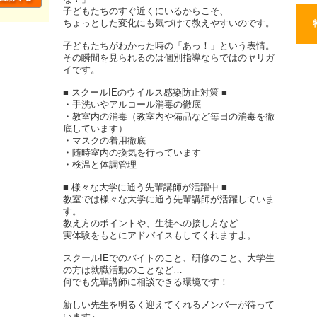
子どもたちのすぐ近くにいるからこそ、
ちょっとした変化にも気づけて教えやすいのです。
子どもたちがわかった時の「あっ！」という表情。
その瞬間を見られるのは個別指導ならではのヤリガ
イです。
■ スクールIEのウイルス感染防止対策 ■
・手洗いやアルコール消毒の徹底
・教室内の消毒（教室内や備品など毎日の消毒を徹
底しています）
・マスクの着用徹底
・随時室内の換気を行っています
・検温と体調管理
■ 様々な大学に通う先輩講師が活躍中 ■
教室では様々な大学に通う先輩講師が活躍していま
す。
教え方のポイントや、生徒への接し方など
実体験をもとにアドバイスもしてくれますよ。
スクールIEでのバイトのこと、研修のこと、大学生
の方は就職活動のことなど…
何でも先輩講師に相談できる環境です！
新しい先生を明るく迎えてくれるメンバーが待って
います♪