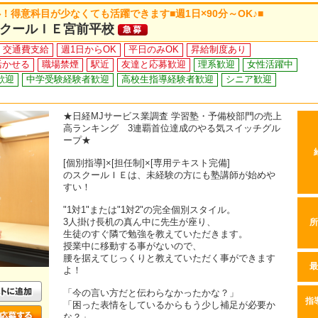
得意科目が少なくても活躍できます■週1日×90分～OK♪■
クールＩＥ宮前平校
交通費支給
週1日からOK
平日のみOK
昇給制度あり
活かせる
職場禁煙
駅近
友達と応募歓迎
理系歓迎
女性活躍中
歓迎
中学受験経験者歓迎
高校生指導経験者歓迎
シニア歓迎
★日経MJサービス業調査 学習塾・予備校部門の売上
高ランキング 3連覇首位達成のやる気スイッチグル
ープ★
[個別指導]×[担任制]×[専用テキスト完備]
のスクールＩＥは、未経験の方にも塾講師が始めや
すい！
"1対1"または"1対2"の完全個別スタイル。
3人掛け長机の真ん中に先生が座り、
所
生徒のすぐ隣で勉強を教えていただきます。
授業中に移動する事がないので、
腰を据えてじっくりと教えていただく事ができます
最
よ！
「今の言い方だと伝わらなかったかな？」
指
「困った表情をしているからもう少し補足が必要か
な？」