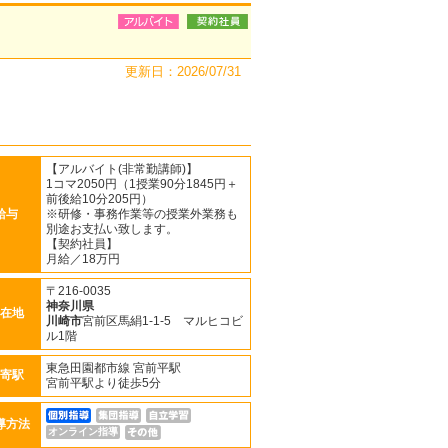
更新日：2026/07/31
【アルバイト(非常勤講師)】
1コマ2050円（1授業90分1845円＋
前後給10分205円）
給与
※研修・事務作業等の授業外業務も
別途お支払い致します。
【契約社員】
月給／18万円
〒216-0035
神奈川県
在地
川崎市
宮前区馬絹1-1-5 マルヒコビ
ル1階
東急田園都市線 宮前平駅
寄駅
宮前平駅より徒歩5分
導方法
オンライン指導