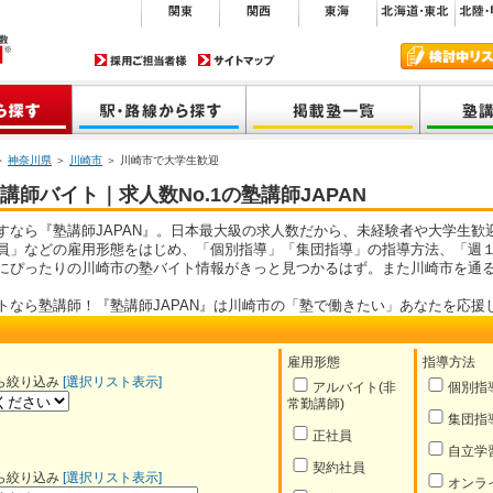
＞
神奈川県
＞
川崎市
＞ 川崎市で大学生歓迎
師バイト｜求人数No.1の塾講師JAPAN
すなら『塾講師JAPAN』。日本最大級の求人数だから、未経験者や大学生歓
員」などの雇用形態をはじめ、「個別指導」「集団指導」の指導方法、「週１
にぴったりの川崎市の塾バイト情報がきっと見つかるはず。また川崎市を通
トなら塾講師！『塾講師JAPAN』は川崎市の「塾で働きたい」あなたを応援
雇用形態
指導方法
ら絞り込み
[選択リスト表示]
アルバイト(非
個別指
常勤講師)
集団指
正社員
自立学
契約社員
ら絞り込み
[選択リスト表示]
オンラ