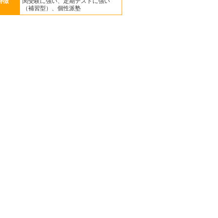
特徴
関受験に強い、定期テストに強い
（補習型）、個性派塾