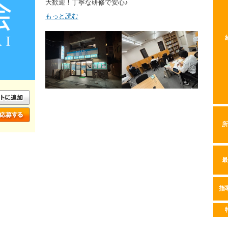
大歓迎！丁寧な研修で安心♪
もっと読む
所
最
指