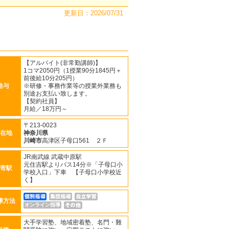
更新日：2026/07/31
【アルバイト(非常勤講師)】
1コマ2050円（1授業90分1845円＋
前後給10分205円）
給与
※研修・事務作業等の授業外業務も
別途お支払い致します。
【契約社員】
月給／18万円～
〒213-0023
在地
神奈川県
川崎市
高津区子母口561 ２Ｆ
JR南武線 武蔵中原駅
元住吉駅よりバス14分※「子母口小
寄駅
学校入口」下車 【子母口小学校近
く】
導方法
オンライン指導
大手学習塾、地域密着塾、名門・難