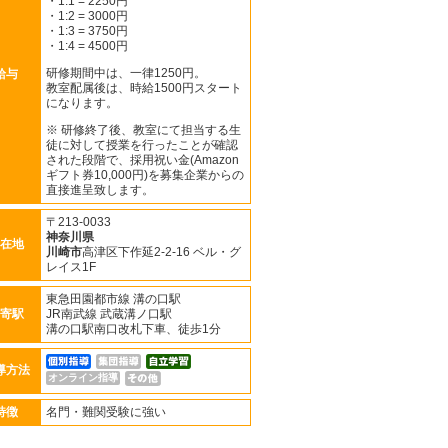
・1:1 = 2250円
・1:2 = 3000円
・1:3 = 3750円
・1:4 = 4500円
研修期間中は、一律1250円。
給与
教室配属後は、時給1500円スタート
になります。
※ 研修終了後、教室にて担当する生
徒に対して授業を行ったことが確認
された段階で、採用祝い金(Amazon
ギフト券10,000円)を募集企業からの
直接進呈致します。
〒213-0033
神奈川県
在地
川崎市
高津区下作延2-2-16 ベル・グ
レイス1F
東急田園都市線 溝の口駅
寄駅
JR南武線 武蔵溝ノ口駅
溝の口駅南口改札下車、徒歩1分
導方法
オンライン指導
特徴
名門・難関受験に強い