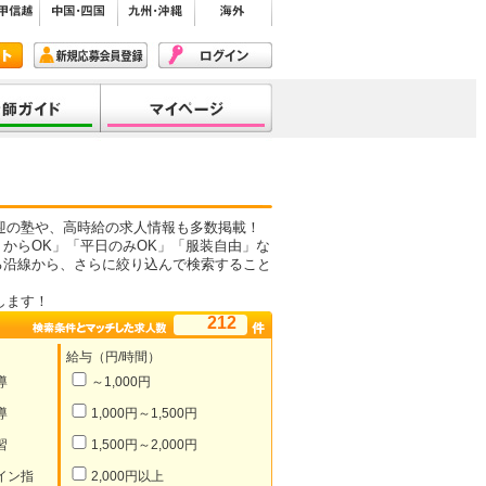
迎の塾や、高時給の求人情報も多数掲載！
からOK」「平日のみOK」「服装自由」な
る沿線から、さらに絞り込んで検索すること
します！
212
給与（円/時間）
導
～1,000円
導
1,000円～1,500円
習
1,500円～2,000円
イン指
2,000円以上