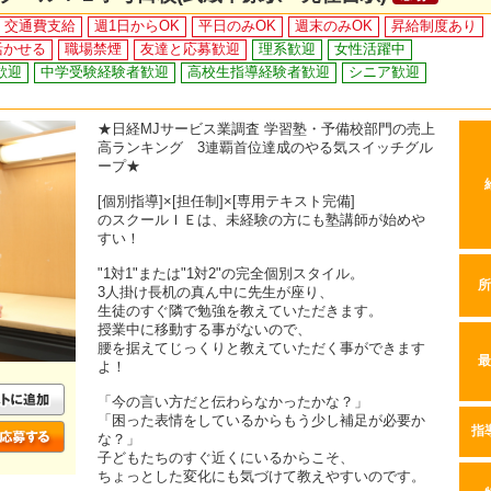
交通費支給
週1日からOK
平日のみOK
週末のみOK
昇給制度あり
活かせる
職場禁煙
友達と応募歓迎
理系歓迎
女性活躍中
歓迎
中学受験経験者歓迎
高校生指導経験者歓迎
シニア歓迎
★日経MJサービス業調査 学習塾・予備校部門の売上
高ランキング 3連覇首位達成のやる気スイッチグル
ープ★
[個別指導]×[担任制]×[専用テキスト完備]
のスクールＩＥは、未経験の方にも塾講師が始めや
すい！
"1対1"または"1対2"の完全個別スタイル。
所
3人掛け長机の真ん中に先生が座り、
生徒のすぐ隣で勉強を教えていただきます。
授業中に移動する事がないので、
腰を据えてじっくりと教えていただく事ができます
最
よ！
「今の言い方だと伝わらなかったかな？」
「困った表情をしているからもう少し補足が必要か
指
な？」
子どもたちのすぐ近くにいるからこそ、
ちょっとした変化にも気づけて教えやすいのです。