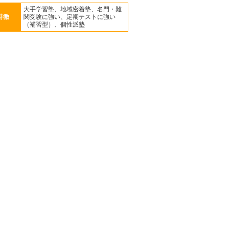
大手学習塾、地域密着塾、名門・難
特徴
関受験に強い、定期テストに強い
（補習型）、個性派塾