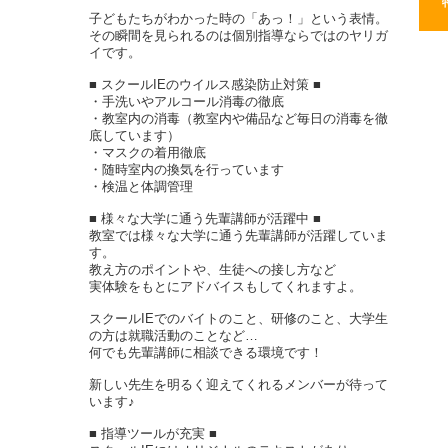
子どもたちがわかった時の「あっ！」という表情。
その瞬間を見られるのは個別指導ならではのヤリガ
イです。
■ スクールIEのウイルス感染防止対策 ■
・手洗いやアルコール消毒の徹底
・教室内の消毒（教室内や備品など毎日の消毒を徹
底しています）
・マスクの着用徹底
・随時室内の換気を行っています
・検温と体調管理
■ 様々な大学に通う先輩講師が活躍中 ■
教室では様々な大学に通う先輩講師が活躍していま
す。
教え方のポイントや、生徒への接し方など
実体験をもとにアドバイスもしてくれますよ。
スクールIEでのバイトのこと、研修のこと、大学生
の方は就職活動のことなど…
何でも先輩講師に相談できる環境です！
新しい先生を明るく迎えてくれるメンバーが待って
います♪
■ 指導ツールが充実 ■