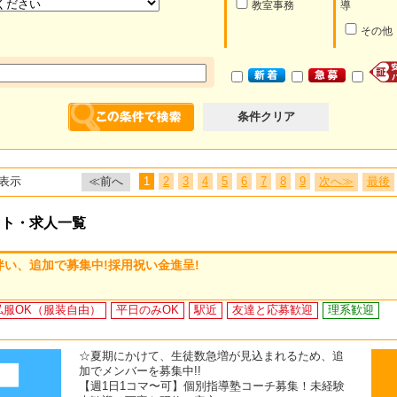
教室事務
導
その他
条件クリア
表示
≪前へ
1
2
3
4
5
6
7
8
9
次へ≫
最後
イト・求人一覧
に伴い、追加で募集中!採用祝い金進呈!
私服OK（服装自由）
平日のみOK
駅近
友達と応募歓迎
理系歓迎
☆夏期にかけて、生徒数急増が見込まれるため、追
加でメンバーを募集中!!
【週1日1コマ〜可】個別指導塾コーチ募集！未経験