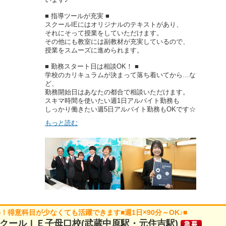
■ 指導ツールが充実 ■
スクールIEにはオリジナルのテキストがあり、
それにそって授業をしていただけます。
その他にも教室には副教材が充実しているので、
授業をスムーズに進められます。
■ 勤務スタート日は相談OK！ ■
学校のカリキュラムが決まって落ち着いてから…な
ど、
勤務開始日はあなたの都合で相談いただけます。
スキマ時間を使いたい週1日アルバイト勤務も
しっかり働きたい週5日アルバイト勤務もOKです☆
もっと読む
得意科目が少なくても活躍できます■週1日×90分～OK♪■
クールＩＥ子母口校(武蔵中原駅・元住吉駅)