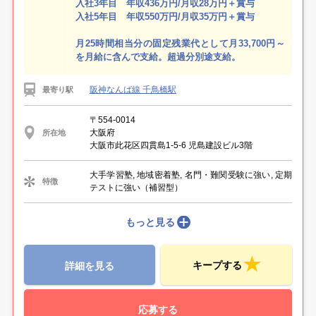
入社3年目 年収436万円/月収28万円＋賞与
入社5年目 年収550万円/月収35万円＋賞与
月25時間相当分の固定残業代として月33,700円～
を月給に含んで支給。超過分別途支給。
阪神なんば線 千鳥橋駅
最寄り駅
〒554-0014
大阪府
所在地
大阪市此花区四貫島1-5-6 児島建設ビル3階
大手学習塾, 地域密着塾, 名門・難関受験に強い, 定期
特徴
テストに強い（補習型）
もっと見る
キープする
詳細を見る
応募する