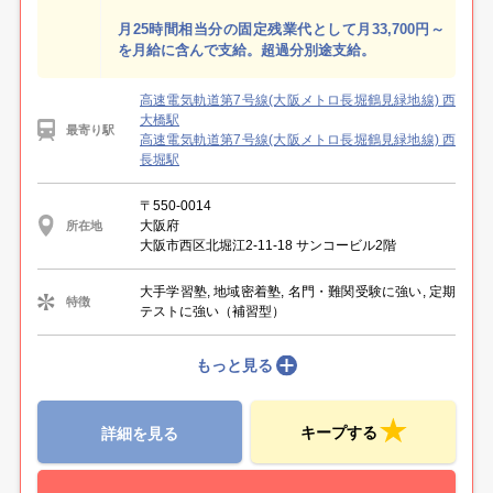
月25時間相当分の固定残業代として月33,700円～
を月給に含んで支給。超過分別途支給。
高速電気軌道第7号線(大阪メトロ長堀鶴見緑地線) 西
大橋駅
最寄り駅
高速電気軌道第7号線(大阪メトロ長堀鶴見緑地線) 西
長堀駅
〒550-0014
大阪府
所在地
大阪市西区北堀江2-11-18 サンコービル2階
大手学習塾, 地域密着塾, 名門・難関受験に強い, 定期
特徴
テストに強い（補習型）
もっと見る
キープする
詳細を見る