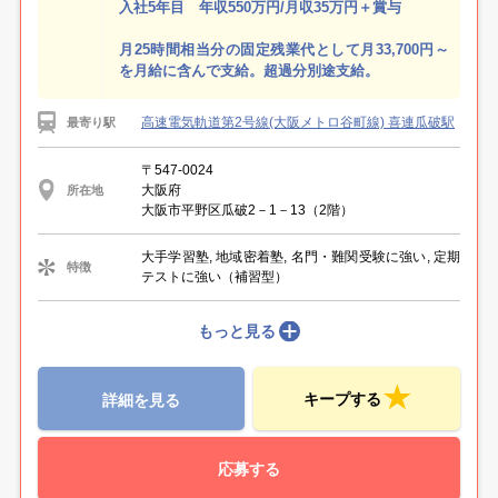
入社5年目 年収550万円/月収35万円＋賞与
月25時間相当分の固定残業代として月33,700円～
を月給に含んで支給。超過分別途支給。
高速電気軌道第2号線(大阪メトロ谷町線) 喜連瓜破駅
最寄り駅
〒547-0024
大阪府
所在地
大阪市平野区瓜破2－1－13（2階）
大手学習塾, 地域密着塾, 名門・難関受験に強い, 定期
特徴
テストに強い（補習型）
もっと見る
キープする
詳細を見る
応募する