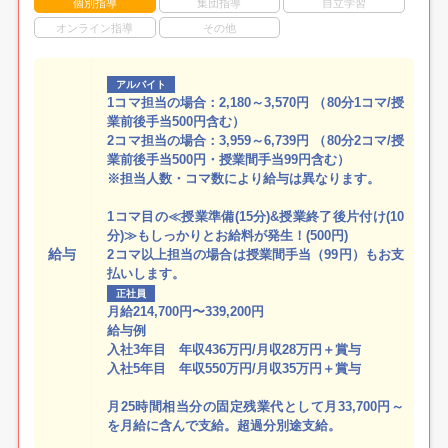
個別指導
集団指導
自立学習
オンライン指導
その他
アルバイト
1コマ担当の場合：2,180～3,570円 （80分1コマ/授
業前後手当500円含む）
2コマ担当の場合：3,959～6,739円 （80分2コマ/授
業前後手当500円・授業間手当99円含む）
※担当人数・コマ数により給与は異なります。
1コマ目の≪授業準備(15分)&授業終了後片付け(10
分)≫もしっかりとお給料が発生！(500円)
給与
2コマ以上担当の場合は授業間手当（99円）もお支
払いします。
正社員
月給214,700円〜339,200円
給与例
入社3年目 年収436万円/月収28万円＋賞与
入社5年目 年収550万円/月収35万円＋賞与
月25時間相当分の固定残業代として月33,700円～
を月給に含んで支給。超過分別途支給。