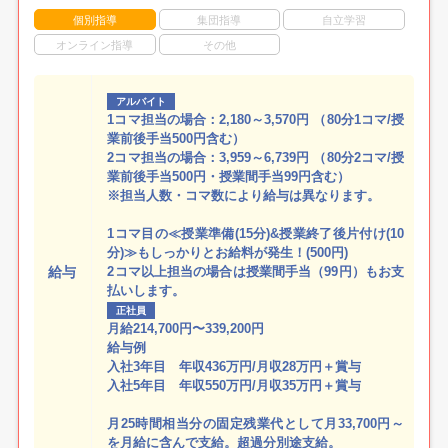
個別指導
集団指導
自立学習
オンライン指導
その他
アルバイト
1コマ担当の場合：2,180～3,570円 （80分1コマ/授
業前後手当500円含む）
2コマ担当の場合：3,959～6,739円 （80分2コマ/授
業前後手当500円・授業間手当99円含む）
※担当人数・コマ数により給与は異なります。
1コマ目の≪授業準備(15分)&授業終了後片付け(10
分)≫もしっかりとお給料が発生！(500円)
給与
2コマ以上担当の場合は授業間手当（99円）もお支
払いします。
正社員
月給214,700円〜339,200円
給与例
入社3年目 年収436万円/月収28万円＋賞与
入社5年目 年収550万円/月収35万円＋賞与
月25時間相当分の固定残業代として月33,700円～
を月給に含んで支給。超過分別途支給。