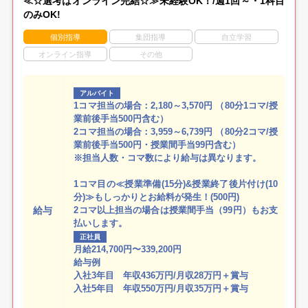
≪☆選考はオンライン完結☆≫未経験OK！/週1回～・1科目
のみOK!
個別指導
集団指導
自立学習
オンライン指導
その他
アルバイト
1コマ担当の場合：2,180～3,570円 （80分1コマ/授
業前後手当500円含む）
2コマ担当の場合：3,959～6,739円 （80分2コマ/授
業前後手当500円・授業間手当99円含む）
※担当人数・コマ数により給与は異なります。
1コマ目の≪授業準備(15分)&授業終了後片付け(10
分)≫もしっかりとお給料が発生！(500円)
給与
2コマ以上担当の場合は授業間手当（99円）もお支
払いします。
正社員
月給214,700円〜339,200円
給与例
入社3年目 年収436万円/月収28万円＋賞与
入社5年目 年収550万円/月収35万円＋賞与