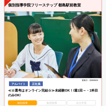
個別指導学院フリーステップ 都島駅前教室
更新日：2026/06/24
アルバイト
正社員
≪☆選考はオンライン完結☆≫未経験OK！/週1回～・1科目
のみOK!
個別指導
集団指導
自立学習