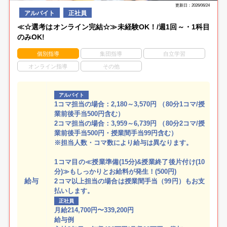
更新日：2026/06/24
アルバイト
正社員
≪☆選考はオンライン完結☆≫未経験OK！/週1回～・1科目
のみOK!
個別指導
集団指導
自立学習
オンライン指導
その他
アルバイト
1コマ担当の場合：2,180～3,570円 （80分1コマ/授
業前後手当500円含む）
2コマ担当の場合：3,959～6,739円 （80分2コマ/授
業前後手当500円・授業間手当99円含む）
※担当人数・コマ数により給与は異なります。
1コマ目の≪授業準備(15分)&授業終了後片付け(10
分)≫もしっかりとお給料が発生！(500円)
給与
2コマ以上担当の場合は授業間手当（99円）もお支
払いします。
正社員
月給214,700円〜339,200円
給与例