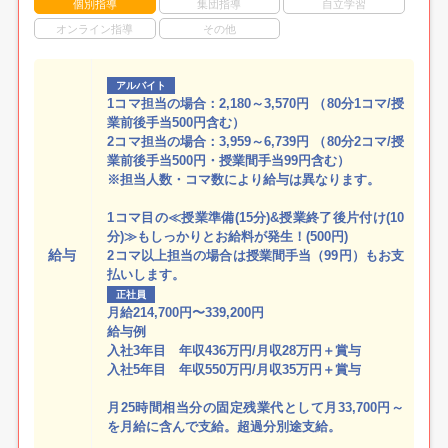
個別指導
集団指導
自立学習
オンライン指導
その他
アルバイト
1コマ担当の場合：2,180～3,570円 （80分1コマ/授
業前後手当500円含む）
2コマ担当の場合：3,959～6,739円 （80分2コマ/授
業前後手当500円・授業間手当99円含む）
※担当人数・コマ数により給与は異なります。
1コマ目の≪授業準備(15分)&授業終了後片付け(10
分)≫もしっかりとお給料が発生！(500円)
給与
2コマ以上担当の場合は授業間手当（99円）もお支
払いします。
正社員
月給214,700円〜339,200円
給与例
入社3年目 年収436万円/月収28万円＋賞与
入社5年目 年収550万円/月収35万円＋賞与
月25時間相当分の固定残業代として月33,700円～
を月給に含んで支給。超過分別途支給。