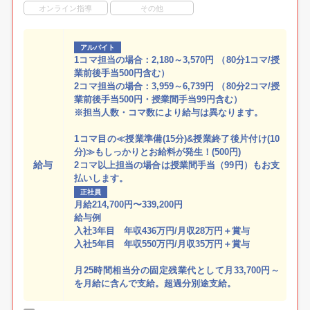
オンライン指導
その他
アルバイト
1コマ担当の場合：2,180～3,570円 （80分1コマ/授
業前後手当500円含む）
2コマ担当の場合：3,959～6,739円 （80分2コマ/授
業前後手当500円・授業間手当99円含む）
※担当人数・コマ数により給与は異なります。
1コマ目の≪授業準備(15分)&授業終了後片付け(10
分)≫もしっかりとお給料が発生！(500円)
給与
2コマ以上担当の場合は授業間手当（99円）もお支
払いします。
正社員
月給214,700円〜339,200円
給与例
入社3年目 年収436万円/月収28万円＋賞与
入社5年目 年収550万円/月収35万円＋賞与
月25時間相当分の固定残業代として月33,700円～
を月給に含んで支給。超過分別途支給。