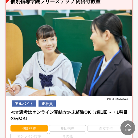
個別指導学院フリーステップ 阿倍野教室
更新日：2026/06/24
アルバイト
正社員
≪☆選考はオンライン完結☆≫未経験OK！/週1回～・1科目
のみOK!
個別指導
集団指導
自立学習
オンライン指導
その他