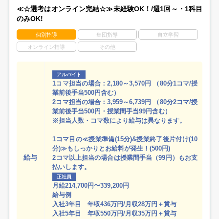
≪☆選考はオンライン完結☆≫未経験OK！/週1回～・1科目
のみOK!
個別指導
集団指導
自立学習
オンライン指導
その他
アルバイト
1コマ担当の場合：2,180～3,570円 （80分1コマ/授
業前後手当500円含む）
2コマ担当の場合：3,959～6,739円 （80分2コマ/授
業前後手当500円・授業間手当99円含む）
※担当人数・コマ数により給与は異なります。
1コマ目の≪授業準備(15分)&授業終了後片付け(10
分)≫もしっかりとお給料が発生！(500円)
給与
2コマ以上担当の場合は授業間手当（99円）もお支
払いします。
正社員
月給214,700円〜339,200円
給与例
入社3年目 年収436万円/月収28万円＋賞与
入社5年目 年収550万円/月収35万円＋賞与