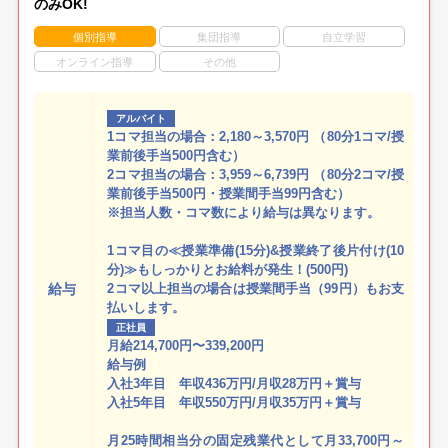
のみOK!
個別指導
集団指導
自立学習
オンライン指導
その他
アルバイト
1コマ担当の場合：2,180～3,570円 （80分1コマ/授
業前後手当500円含む）
2コマ担当の場合：3,959～6,739円 （80分2コマ/授
業前後手当500円・授業間手当99円含む）
※担当人数・コマ数により給与は異なります。
1コマ目の≪授業準備(15分)&授業終了後片付け(10
分)≫もしっかりとお給料が発生！(500円)
給与
2コマ以上担当の場合は授業間手当（99円）もお支
払いします。
正社員
月給214,700円〜339,200円
給与例
入社3年目 年収436万円/月収28万円＋賞与
入社5年目 年収550万円/月収35万円＋賞与
月25時間相当分の固定残業代として月33,700円～