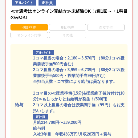
アルバイト
正社員
≪☆選考はオンライン完結☆≫未経験OK！/週1回～・1科目
のみOK!
個別指導
集団指導
自立学習
オンライン指導
その他
アルバイト
1コマ担当の場合：2,180～3,570円 （80分1コマ/授
業前後手当500円含む）
2コマ担当の場合：3,959～6,739円 （80分2コマ/授
業前後手当500円・授業間手当99円含む）
※担当人数・コマ数により給与は異なります。
1コマ目の≪授業準備(15分)&授業終了後片付け(10
分)≫もしっかりとお給料が発生！(500円)
給与
2コマ以上担当の場合は授業間手当（99円）もお支
払いします。
正社員
月給214,700円〜339,200円
給与例
入社3年目 年収436万円/月収28万円＋賞与