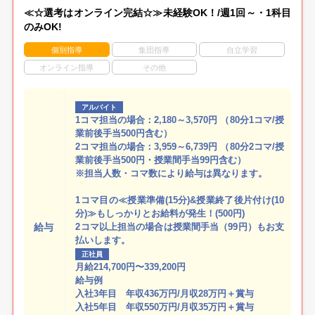
≪☆選考はオンライン完結☆≫未経験OK！/週1回～・1科目
のみOK!
個別指導
集団指導
自立学習
オンライン指導
その他
アルバイト
1コマ担当の場合：2,180～3,570円 （80分1コマ/授
業前後手当500円含む）
2コマ担当の場合：3,959～6,739円 （80分2コマ/授
業前後手当500円・授業間手当99円含む）
※担当人数・コマ数により給与は異なります。
1コマ目の≪授業準備(15分)&授業終了後片付け(10
分)≫もしっかりとお給料が発生！(500円)
給与
2コマ以上担当の場合は授業間手当（99円）もお支
払いします。
正社員
月給214,700円〜339,200円
給与例
入社3年目 年収436万円/月収28万円＋賞与
入社5年目 年収550万円/月収35万円＋賞与