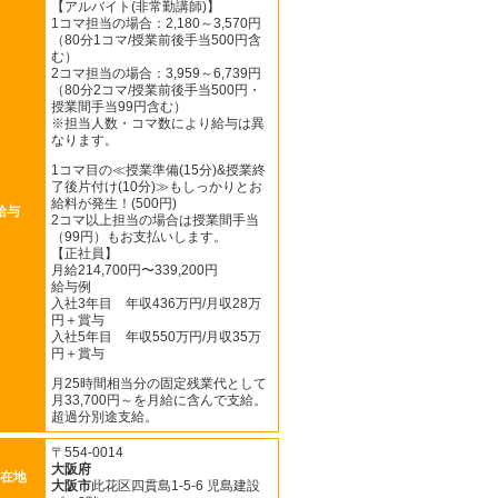
【アルバイト(非常勤講師)】
1コマ担当の場合：2,180～3,570円
（80分1コマ/授業前後手当500円含
む）
2コマ担当の場合：3,959～6,739円
（80分2コマ/授業前後手当500円・
授業間手当99円含む）
※担当人数・コマ数により給与は異
なります。
1コマ目の≪授業準備(15分)&授業終
了後片付け(10分)≫もしっかりとお
給料が発生！(500円)
給与
2コマ以上担当の場合は授業間手当
（99円）もお支払いします。
【正社員】
月給214,700円〜339,200円
給与例
入社3年目 年収436万円/月収28万
円＋賞与
入社5年目 年収550万円/月収35万
円＋賞与
月25時間相当分の固定残業代として
月33,700円～を月給に含んで支給。
超過分別途支給。
〒554-0014
大阪府
在地
大阪市
此花区四貫島1-5-6 児島建設