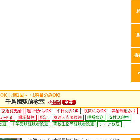
所
最
指
K！/週1回～・1科目のみOK!
 千鳥橋駅前教室
交通費支給
週1日からOK
平日のみOK
夜間のみOK
昇給制度あり
活かせる
職場禁煙
駅近
友達と応募歓迎
理系歓迎
女性活躍中
歓迎
中学受験経験者歓迎
高校生指導経験者歓迎
シニア歓迎