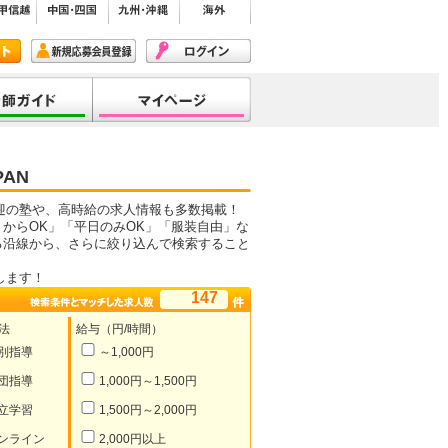
AN
迎の塾や、高時給の求人情報も多数掲載！
からOK」「平日のみOK」「服装自由」な
る沿線から、さらに絞り込んで検索すること
します！
147
法
給与（円/時間）
別指導
～1,000円
団指導
1,000円～1,500円
立学習
1,500円～2,000円
ンライン
2,000円以上