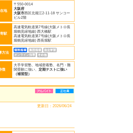
〒550-0014
大阪府
在地
大阪市
西区北堀江2-11-18 サンコー
ビル2階
高速電気軌道第7号線(大阪メトロ長
堀鶴見緑地線) 西大橋駅
寄駅
高速電気軌道第7号線(大阪メトロ長
堀鶴見緑地線) 西長堀駅
導方法
オンライン指導
大手学習塾、地域密着塾、名門・難
特徴
関受験に強い、
定期テストに強い
（補習型）
更新日：2026/06/24