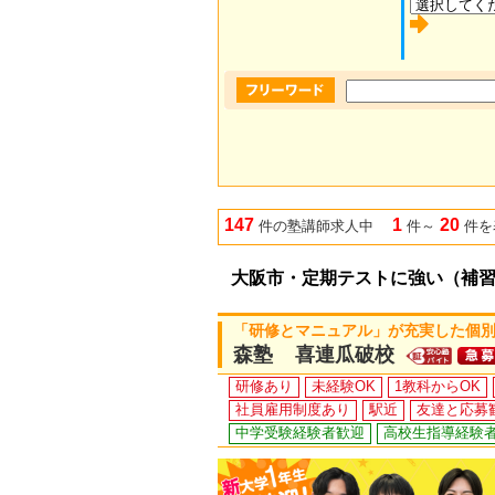
147
1
20
件の塾講師求人中
件～
件を
大阪市・定期テストに強い（補
「研修とマニュアル」が充実した個
森塾 喜連瓜破校
研修あり
未経験OK
1教科からOK
社員雇用制度あり
駅近
友達と応募
中学受験経験者歓迎
高校生指導経験