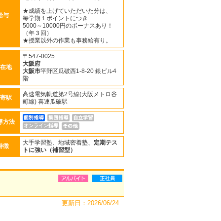
★成績を上げていただいた分は、
給与
毎学期１ポイントにつき
5000～10000円のボーナスあり！
（年３回）
★授業以外の作業も事務給有り。
〒547-0025
大阪府
在地
大阪市
平野区瓜破西1-8-20 銀ビル4
階
高速電気軌道第2号線(大阪メトロ谷
寄駅
町線) 喜連瓜破駅
導方法
オンライン指導
大手学習塾、地域密着塾、
定期テス
特徴
トに強い（補習型）
更新日：2026/06/24