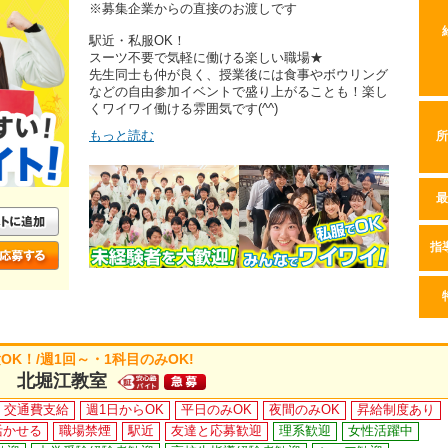
※募集企業からの直接のお渡しです
駅近・私服OK！
スーツ不要で気軽に働ける楽しい職場★
先生同士も仲が良く、授業後には食事やボウリング
などの自由参加イベントで盛り上がることも！楽し
くワイワイ働ける雰囲気です(^^)
もっと読む
所
最
指
K！/週1回～・1科目のみOK!
 北堀江教室
交通費支給
週1日からOK
平日のみOK
夜間のみOK
昇給制度あり
活かせる
職場禁煙
駅近
友達と応募歓迎
理系歓迎
女性活躍中