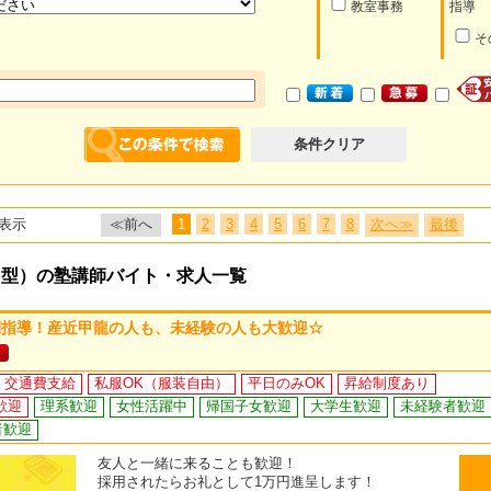
教室事務
指導
そ
条件クリア
表示
≪前へ
1
2
3
4
5
6
7
8
次へ≫
最後
習型）の塾講師バイト・求人一覧
別指導！産近甲龍の人も、未経験の人も大歓迎☆
交通費支給
私服OK（服装自由）
平日のみOK
昇給制度あり
歓迎
理系歓迎
女性活躍中
帰国子女歓迎
大学生歓迎
未経験者歓迎
者歓迎
友人と一緒に来ることも歓迎！
採用されたらお礼として1万円進呈します！