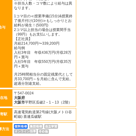
※担当人数・コマ数により給与は異
なります。
1コマ目の≪授業準備(15分)&授業終
了後片付け(10分)≫もしっかりとお
給料が発生！(500円)
給与
2コマ以上担当の場合は授業間手当
（99円）もお支払いします。
【正社員】
月給214,700円〜339,200円
給与例
入社3年目 年収436万円/月収28万
円＋賞与
入社5年目 年収550万円/月収35万
円＋賞与
月25時間相当分の固定残業代として
月33,700円～を月給に含んで支給。
超過分別途支給。
〒547-0024
在地
大阪府
大阪市
平野区瓜破2－1－13（2階）
高速電気軌道第2号線(大阪メトロ谷
寄駅
町線) 喜連瓜破駅
導方法
オンライン指導