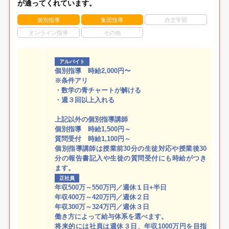
が通ってくれています。
個別指導
集団指導
自立学習
オンライン指導
その他
アルバイト
個別指導 時給2,000円〜
※条件アリ
・数学の青チャートが解ける
・週３回以上入れる
上記以外の個別指導講師
個別指導 時給1,500円～
質問受付 時給1,100円～
個別指導講師は授業前30分の生徒対応や授業後30
分の報告書記入や生徒の質問受付にも時給がつき
ます。
正社員
年収500万～550万円／週休１日+半日
年収400万～420万円／週休２日
年収300万～324万円／週休３日
働き方によって給与体系を選べます。
将来的には社員は週休３日、年収1000万円を目指