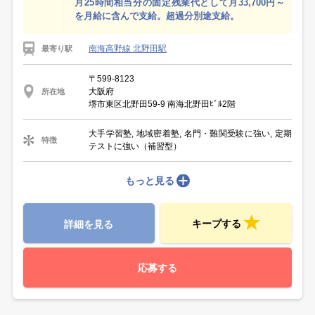
月25時間相当分の固定残業代として月33,700円～
を月給に含んで支給。超過分別途支給。
南海高野線 北野田駅
最寄り駅
〒599-8123
大阪府
所在地
堺市東区北野田59-9 南海北野田ﾋﾞﾙ2階
大手学習塾, 地域密着塾, 名門・難関受験に強い, 定期
特徴
テストに強い（補習型）
もっと見る
キープする
詳細を見る
応募する