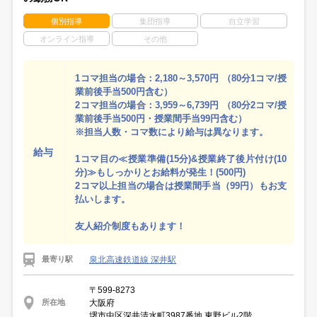
個別指導
集団指導
自立学習
オンライン指導
その他
1コマ担当の場合：2,180～3,570円 （80分1コマ/授
業前後手当500円含む）
2コマ担当の場合：3,959～6,739円 （80分2コマ/授
業前後手当500円・授業間手当99円含む）
※担当人数・コマ数により給与は異なります。
給与
1コマ目の≪授業準備(15分)&授業終了後片付け(10
分)≫もしっかりとお給料が発生！(500円)
2コマ以上担当の場合は授業間手当（99円）もお支
払いします。
友人紹介制度もあります！
泉北高速鉄道線 深井駅
最寄り駅
〒599-8273
大阪府
所在地
堺市中区深井清水町3987番地 東野ビル2階