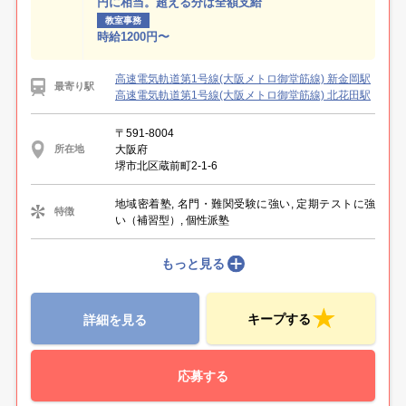
円に相当。超える分は全額支給
教室事務
時給1200円〜
高速電気軌道第1号線(大阪メトロ御堂筋線) 新金岡駅
最寄り駅
高速電気軌道第1号線(大阪メトロ御堂筋線) 北花田駅
〒591-8004
大阪府
所在地
堺市北区蔵前町2-1-6
地域密着塾, 名門・難関受験に強い, 定期テストに強
特徴
い（補習型）, 個性派塾
もっと見る
キープする
詳細を見る
応募する