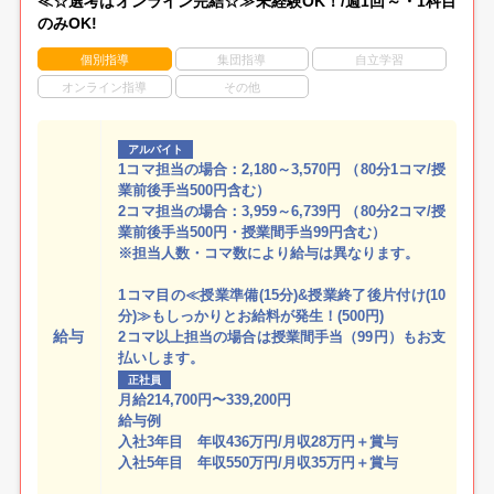
≪☆選考はオンライン完結☆≫未経験OK！/週1回～・1科目
のみOK!
個別指導
集団指導
自立学習
オンライン指導
その他
アルバイト
1コマ担当の場合：2,180～3,570円 （80分1コマ/授
業前後手当500円含む）
2コマ担当の場合：3,959～6,739円 （80分2コマ/授
業前後手当500円・授業間手当99円含む）
※担当人数・コマ数により給与は異なります。
1コマ目の≪授業準備(15分)&授業終了後片付け(10
分)≫もしっかりとお給料が発生！(500円)
給与
2コマ以上担当の場合は授業間手当（99円）もお支
払いします。
正社員
月給214,700円〜339,200円
給与例
入社3年目 年収436万円/月収28万円＋賞与
入社5年目 年収550万円/月収35万円＋賞与