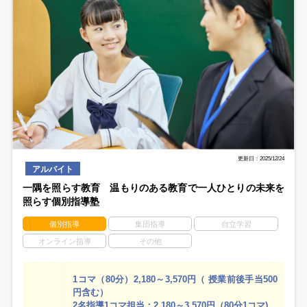
更新日：2025/12/24
アルバイト
一隅を照らす教育 温もりのある教育で一人ひとりの未来を
照らす個別指導塾
個別指導
集団指導
自立学習
オンライン指導
その他
1コマ（80分）2,180～3,570円（ 授業前後手当500
円含む）
2名指導1コマ担当：2,180～3,570円（80分1コマ)