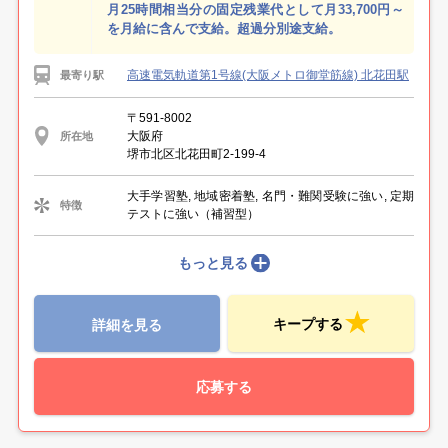
月25時間相当分の固定残業代として月33,700円～
を月給に含んで支給。超過分別途支給。
高速電気軌道第1号線(大阪メトロ御堂筋線) 北花田駅
最寄り駅
〒591-8002
大阪府
所在地
堺市北区北花田町2-199-4
大手学習塾, 地域密着塾, 名門・難関受験に強い, 定期
特徴
テストに強い（補習型）
もっと見る
キープする
詳細を見る
応募する