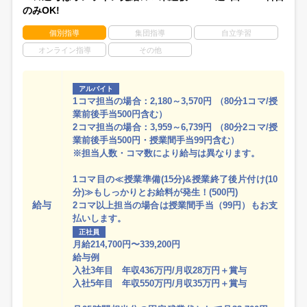
のみOK!
個別指導
集団指導
自立学習
オンライン指導
その他
アルバイト
1コマ担当の場合：2,180～3,570円 （80分1コマ/授
業前後手当500円含む）
2コマ担当の場合：3,959～6,739円 （80分2コマ/授
業前後手当500円・授業間手当99円含む）
※担当人数・コマ数により給与は異なります。
1コマ目の≪授業準備(15分)&授業終了後片付け(10
分)≫もしっかりとお給料が発生！(500円)
給与
2コマ以上担当の場合は授業間手当（99円）もお支
払いします。
正社員
月給214,700円〜339,200円
給与例
入社3年目 年収436万円/月収28万円＋賞与
入社5年目 年収550万円/月収35万円＋賞与