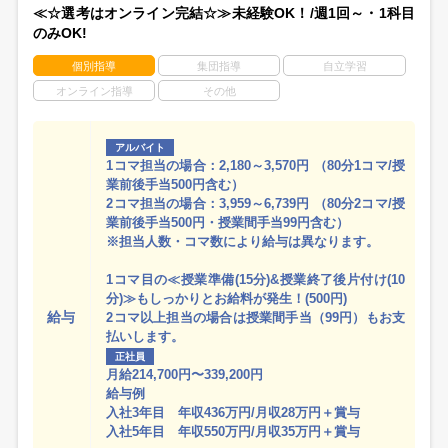
≪☆選考はオンライン完結☆≫未経験OK！/週1回～・1科目
のみOK!
個別指導
集団指導
自立学習
オンライン指導
その他
アルバイト
1コマ担当の場合：2,180～3,570円 （80分1コマ/授
業前後手当500円含む）
2コマ担当の場合：3,959～6,739円 （80分2コマ/授
業前後手当500円・授業間手当99円含む）
※担当人数・コマ数により給与は異なります。
1コマ目の≪授業準備(15分)&授業終了後片付け(10
分)≫もしっかりとお給料が発生！(500円)
給与
2コマ以上担当の場合は授業間手当（99円）もお支
払いします。
正社員
月給214,700円〜339,200円
給与例
入社3年目 年収436万円/月収28万円＋賞与
入社5年目 年収550万円/月収35万円＋賞与