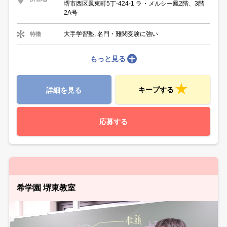
堺市西区鳳東町5丁-424-1 ラ・メルシー鳳2階、3階
2A号
大手学習塾, 名門・難関受験に強い
特徴
もっと見る
キープする
詳細を見る
応募する
希学園 堺東教室