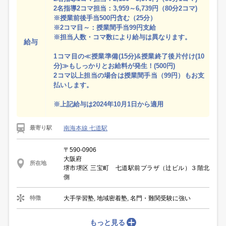
2名指導2コマ担当：3,959～6,739円（80分2コマ)
※授業前後手当500円含む（25分）
※2コマ目～：授業間手当99円支給
※担当人数・コマ数により給与は異なります。
給与
1コマ目の≪授業準備(15分)&授業終了後片付け(10
分)≫もしっかりとお給料が発生！(500円)
2コマ以上担当の場合は授業間手当（99円）もお支
払いします。
※上記給与は2024年10月1日から適用
南海本線 七道駅
最寄り駅
〒590-0906
大阪府
所在地
堺市堺区 三宝町 七道駅前プラザ（辻ビル）３階北
側
大手学習塾, 地域密着塾, 名門・難関受験に強い
特徴
もっと見る