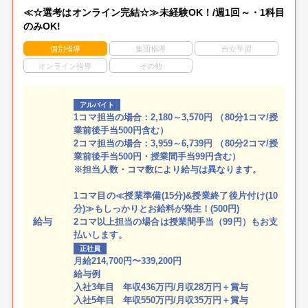
≪☆選考はオンライン完結☆≫未経験OK！/週1回～・1科目
のみOK!
個別指導
集団指導
自立学習
オンライン指導
その他
アルバイト
1コマ担当の場合：2,180～3,570円 （80分1コマ/授
業前後手当500円含む）
2コマ担当の場合：3,959～6,739円 （80分2コマ/授
業前後手当500円・授業間手当99円含む）
※担当人数・コマ数により給与は異なります。
1コマ目の≪授業準備(15分)&授業終了後片付け(10
分)≫もしっかりとお給料が発生！(500円)
給与
2コマ以上担当の場合は授業間手当（99円）もお支
払いします。
正社員
月給214,700円〜339,200円
給与例
入社3年目 年収436万円/月収28万円＋賞与
入社5年目 年収550万円/月収35万円＋賞与