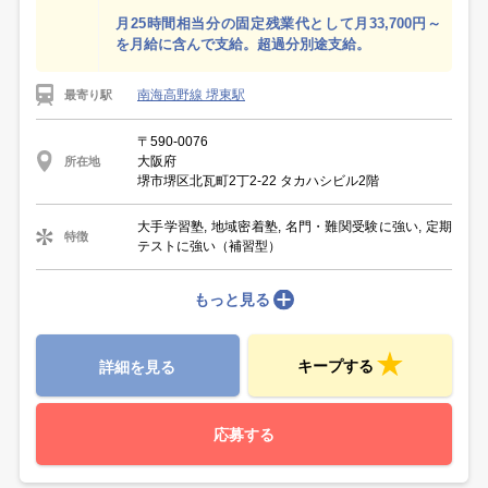
月25時間相当分の固定残業代として月33,700円～
を月給に含んで支給。超過分別途支給。
南海高野線 堺東駅
最寄り駅
〒590-0076
大阪府
所在地
堺市堺区北瓦町2丁2-22 タカハシビル2階
大手学習塾, 地域密着塾, 名門・難関受験に強い, 定期
特徴
テストに強い（補習型）
もっと見る
キープする
詳細を見る
応募する