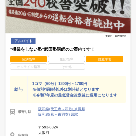
更新日：2025/09/19
アルバイト
”授業をしない塾”武田塾講師のご案内です！
個別指導
集団指導
自立学習
オンライン指導
その他
1コマ（60分）1300円～1700円
給与
※個別指導時以外は別時給となります
※令和7年度の最低賃金改定後に適用になります
阪和線(天王寺～和歌山) 鳳駅
最寄り駅
阪和線(鳳～東羽衣) 鳳駅
〒593-8324
大阪府
所在地