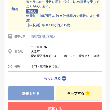
※クラスの生徒数に応じて0.9～1.1の指数を乗じる
ことがあります。
給与
正社員
年俸制 408万円以上(当社規程内で経験により優
遇)
【年収例】年俸730万円／35歳
南海高野線 堺東駅
最寄り駅
〒590-0076
大阪府
所在地
堺市堺区北瓦町2-4-13 ホーメスト堺東ビル ３階
名門・難関受験に強い
特徴
もっと見る
キープする
詳細を見る
応募する