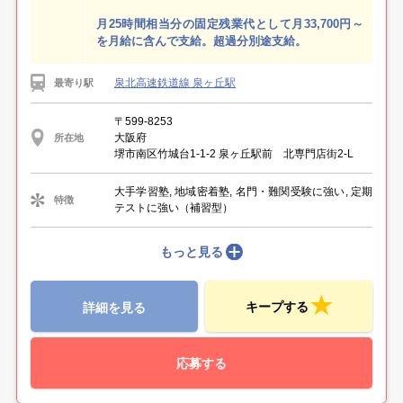
月25時間相当分の固定残業代として月33,700円～
を月給に含んで支給。超過分別途支給。
泉北高速鉄道線 泉ヶ丘駅
最寄り駅
〒599-8253
大阪府
所在地
堺市南区竹城台1-1-2 泉ヶ丘駅前 北専門店街2-L
大手学習塾, 地域密着塾, 名門・難関受験に強い, 定期
特徴
テストに強い（補習型）
もっと見る
キープする
詳細を見る
応募する