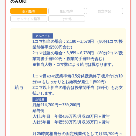
のみOK!
個別指導
集団指導
自立学習
オンライン指導
その他
アルバイト
1コマ担当の場合：2,180～3,570円 （80分1コマ/授
業前後手当500円含む）
2コマ担当の場合：3,959～6,739円 （80分2コマ/授
業前後手当500円・授業間手当99円含む）
※担当人数・コマ数により給与は異なります。
1コマ目の≪授業準備(15分)&授業終了後片付け(10
分)≫もしっかりとお給料が発生！(500円)
給与
2コマ以上担当の場合は授業間手当（99円）もお支
払いします。
正社員
月給214,700円〜339,200円
給与例
入社3年目 年収436万円/月収28万円＋賞与
入社5年目 年収550万円/月収35万円＋賞与
月25時間相当分の固定残業代として月33,700円～