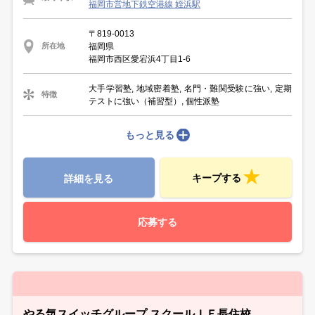
福岡市営地下鉄空港線 姪浜駅
〒819-0013
福岡県
所在地
福岡市西区愛宕浜4丁目1-6
大手学習塾, 地域密着塾, 名門・難関受験に強い, 定期
特徴
テストに強い（補習型）, 個性派塾
もっと見る
キープする
詳細を見る
応募する
やる気スイッチグループ スクールＩＥ長住校