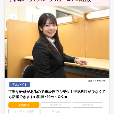
更新日：2026/07/31
アルバイト
丁寧な研修があるので未経験でも安心！得意科目が少なくて
も活躍できます■週1日×90分～OK♪■
個別指導
集団指導
自立学習
オンライン指導
その他