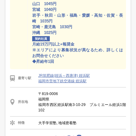
山口 1045円
宮城 1040円
岩手・秋田・山形・福島・愛媛・高知・佐賀・長
崎 1035円
宮崎・鹿児島 1030円
沖縄 1025円
契約社員
月給19万円以上+報奨金
※エリアにより募集状況が異なるため、詳しくは
お問合せください
◆昇給年1回
JR筑肥線(姪浜～西唐津) 姪浜駅
最寄り駅
福岡市営地下鉄空港線 姪浜駅
〒819-0006
福岡県
所在地
福岡市西区姪浜駅南3-10-29 プルミエール姪浜1階
102
大手学習塾, 地域密着塾
特徴