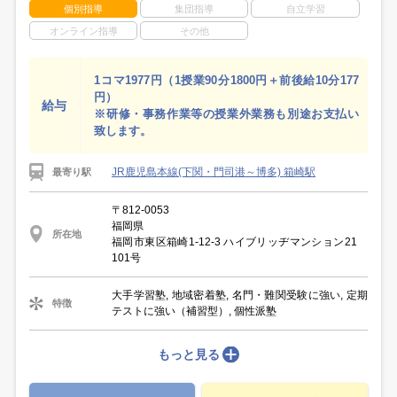
個別指導
集団指導
自立学習
オンライン指導
その他
1コマ1977円（1授業90分1800円＋前後給10分177
円）
給与
※研修・事務作業等の授業外業務も別途お支払い
致します。
JR鹿児島本線(下関・門司港～博多) 箱崎駅
最寄り駅
〒812-0053
福岡県
所在地
福岡市東区箱崎1-12-3 ハイブリッヂマンション21
101号
大手学習塾, 地域密着塾, 名門・難関受験に強い, 定期
特徴
テストに強い（補習型）, 個性派塾
もっと見る