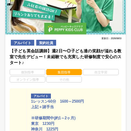
更新日：2026/08/03
アルバイト
契約社員
【子ども英会話講師】週2日〜◎子ども達の笑顔が溢れる教
室で先生デビュー！未経験でも充実した研修制度で安心のス
タート♪
個別指導
集団指導
自立学習
オンライン指導
その他
アルバイト
1レッスン60分 1600～2500円
上記＋諸手当
※研修期間中(約1～2ヶ月)
東京 1230円
神奈川 1225円