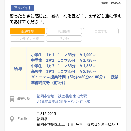
更新日：2026/06/24
アルバイト
習ったときに感じた、君の「なるほど！」を子ども達に伝え
てあげてください。
個別指導
集団指導
自立学習
オンライン指導
その他
小学生 1対1 1コマ55分 ￥1,000～
中学生 1対1 1コマ85分 ￥1,728～
中学生 1対3 1コマ85分 ￥1,828～
給与
高校生 1対1 1コマ85分 ￥2,160～
※１コマ＝授業時間（50分or80分or100分）＋授業
準備時間等（前5分）
福岡市営地下鉄空港線 東比恵駅
最寄り駅
JR鹿児島本線(博多～八代) 竹下駅
〒812-0015
福岡県
所在地
福岡市博多区山王1丁目16-26 筑紫センタービル1F