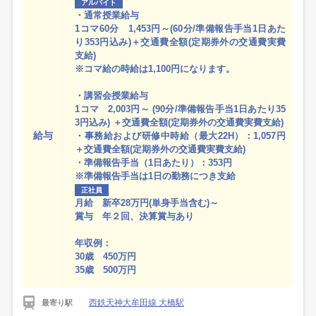
アルバイト
・通常授業給与
1コマ60分 1,453円～(60分/準備報告手当1日あた
り353円込み)＋交通費全額(定期券外の交通費実費
支給)
※コマ給の時給は1,100円になります。
・講習会授業給与
1コマ 2,003円～ (90分/準備報告手当1日あたり35
3円込み) ＋交通費全額(定期券外の交通費実費支給)
給与
・事務給および研修中時給（最大22H）：1,057円
＋交通費全額(定期券外の交通費実費支給)
・準備報告手当（1日あたり）：353円
※準備報告手当は1日の勤務につき支給
正社員
月給 新卒28万円(単身手当含む)～
賞与 年２回、決算賞与あり
年収例：
30歳 450万円
35歳 500万円
西鉄天神大牟田線 大橋駅
最寄り駅