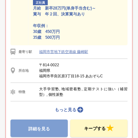
正社員
月給 新卒28万円(単身手当含む)～
賞与 年２回、決算賞与あり
年収例：
30歳 450万円
35歳 500万円
福岡市営地下鉄空港線 藤崎駅
最寄り駅
〒814-0022
福岡県
所在地
福岡市早良区原3丁目18-15 あおぞらC
大手学習塾, 地域密着塾, 定期テストに強い（補習
特徴
型）, 個性派塾
もっと見る
キープする
詳細を見る