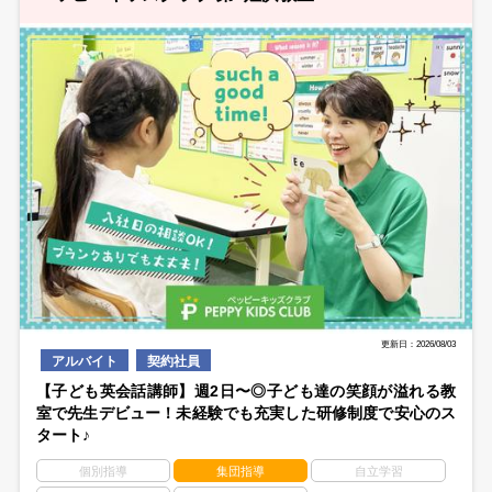
更新日：2026/08/03
アルバイト
契約社員
【子ども英会話講師】週2日〜◎子ども達の笑顔が溢れる教
室で先生デビュー！未経験でも充実した研修制度で安心のス
タート♪
個別指導
集団指導
自立学習