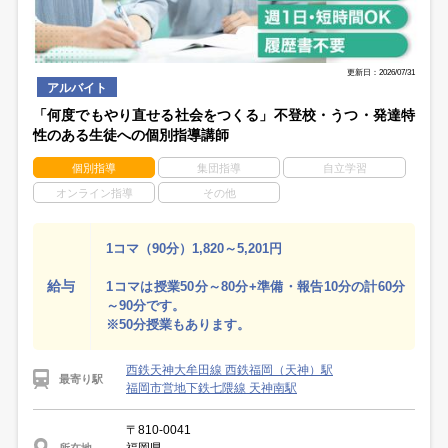
更新日：2026/07/31
アルバイト
「何度でもやり直せる社会をつくる」不登校・うつ・発達特
性のある生徒への個別指導講師
個別指導
集団指導
自立学習
オンライン指導
その他
1コマ（90分）1,820～5,201円
給与
1コマは授業50分～80分+準備・報告10分の計60分
～90分です。
※50分授業もあります。
西鉄天神大牟田線 西鉄福岡（天神）駅
最寄り駅
福岡市営地下鉄七隈線 天神南駅
〒810-0041
所在地