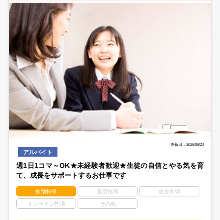
更新日：2026/06/24
アルバイト
週1日1コマ～OK★未経験者歓迎★生徒の自信とやる気を育
て、成長をサポートするお仕事です
個別指導
集団指導
自立学習
オンライン指導
その他