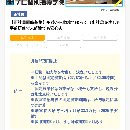
更新日：2026/08/07
正社員
【正社員同時募集】午後から勤務でゆっくり出社◎充実した
事前研修で未経験でも安心★
個別指導
集団指導
自立学習
オンライン指導
その他
月給25万円以上
※経験・能力等を考慮し、決定いたします
※上記は固定残業代（37,475円以上／23.06時間）
を含みます
固定残業代は残業がない場合も支給し、超過分
給与
は別途支給いたします
※教室長配属後の固定残業時間は、給与規定に基
づき計算
※教室長の給与平均：月給33.1万円（2025年実
績）
※試用期間6ヶ月、うち研修期間2ヶ月あり