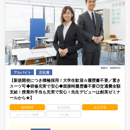
更新日：2026/07/21
アルバイト
正社員
【新規開校につき積極採用！大学生歓迎☆履歴書不要／置き
スーツ可◆研修充実で安心◆面接時履歴書不要◎交通費全額
支給！授業外手当も充実で安心！先生デビューは創英ゼミナ
ールから★】
個別指導
集団指導
自立学習
オンライン指導
その他