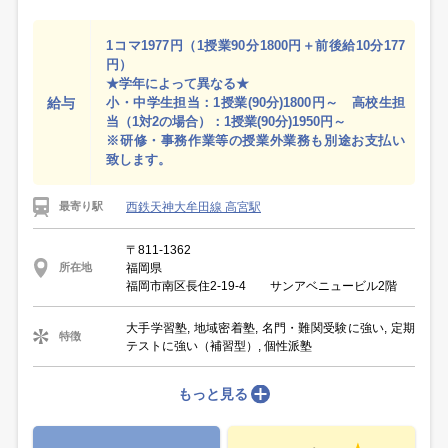
1コマ1977円（1授業90分1800円＋前後給10分177
円）
★学年によって異なる★
給与
小・中学生担当：1授業(90分)1800円～ 高校生担
当（1対2の場合）：1授業(90分)1950円～
※研修・事務作業等の授業外業務も別途お支払い
致します。
西鉄天神大牟田線 高宮駅
最寄り駅
〒811-1362
福岡県
所在地
福岡市南区長住2-19-4 サンアベニュービル2階
大手学習塾, 地域密着塾, 名門・難関受験に強い, 定期
特徴
テストに強い（補習型）, 個性派塾
もっと見る