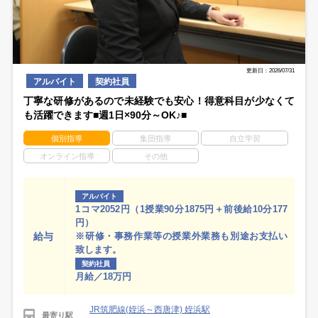
更新日：2026/07/31
アルバイト
契約社員
丁寧な研修があるので未経験でも安心！得意科目が少なくて
も活躍できます■週1日×90分～OK♪■
個別指導
集団指導
自立学習
オンライン指導
その他
アルバイト
1コマ2052円（1授業90分1875円＋前後給10分177
円）
給与
※研修・事務作業等の授業外業務も別途お支払い
致します。
契約社員
月給／18万円
JR筑肥線(姪浜～西唐津) 姪浜駅
最寄り駅