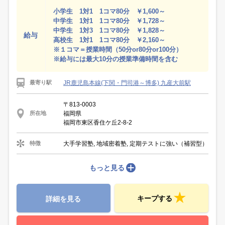
小学生 1対1 1コマ80分 ￥1,600～
中学生 1対1 1コマ80分 ￥1,728～
中学生 1対3 1コマ80分 ￥1,828～
給与
高校生 1対1 1コマ80分 ￥2,160～
※１コマ＝授業時間（50分or80分or100分）
※給与には最大10分の授業準備時間を含む
JR鹿児島本線(下関・門司港～博多) 九産大前駅
最寄り駅
〒813-0003
福岡県
所在地
福岡市東区香住ケ丘2-8-2
大手学習塾, 地域密着塾, 定期テストに強い（補習型）
特徴
もっと見る
キープする
詳細を見る