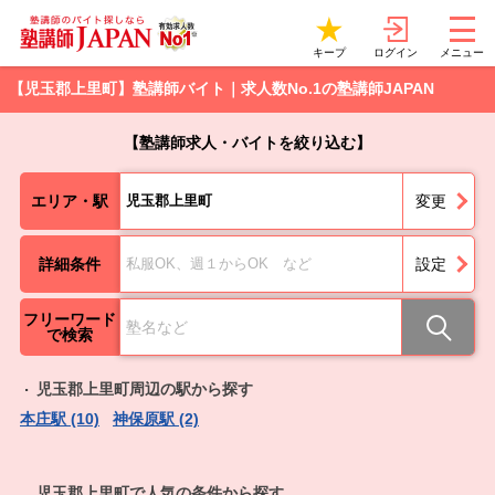
ログイン
キープ
メニュー
【児玉郡上里町】塾講師バイト｜求人数No.1の塾講師JAPAN
【塾講師求人・バイトを絞り込む】
エリア・駅
児玉郡上里町
変更
詳細条件
私服OK、週１からOK など
設定
フリーワード
で検索
児玉郡上里町周辺の駅から探す
本庄駅 (10)
神保原駅 (2)
児玉郡上里町で人気の条件から探す