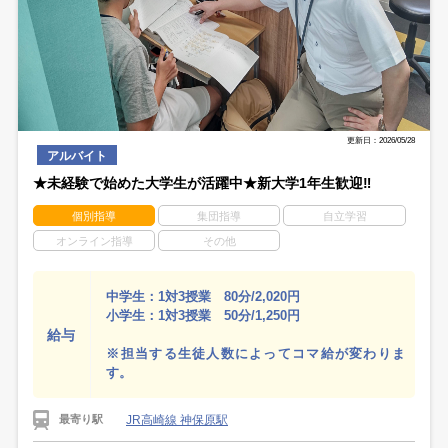
更新日：2026/05/28
アルバイト
★未経験で始めた大学生が活躍中★新大学1年生歓迎‼
個別指導
集団指導
自立学習
オンライン指導
その他
中学生：1対3授業 80分/2,020円
小学生：1対3授業 50分/1,250円
給与
※担当する生徒人数によってコマ給が変わりま
す。
JR高崎線 神保原駅
最寄り駅