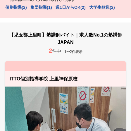
個別指導(2)
集団指導(1)
週1日からOK(2)
大学生歓迎(2)
【児玉郡上里町】塾講師バイト｜求人数No.1の塾講師
JAPAN
2
件中
1〜2件表示
ITTO個別指導学院 上里神保原校