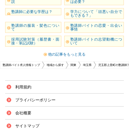
説
は必要？
塾講師に必要な学歴は？
学力について「頭悪い自分で
もできる？」
塾講師の服装・髪色につい
塾講師バイトの恋愛・出会い
て
事情
採用試験対策（履歴書・面
塾講師バイトの志望動機につ
接・筆記試験）
いて
他の記事をもっと見る
塾講師バイト求人情報トップ
地域から探す
関東
埼玉県
児玉郡上里町の塾講師
利用規約
プライバシーポリシー
会社概要
サイトマップ