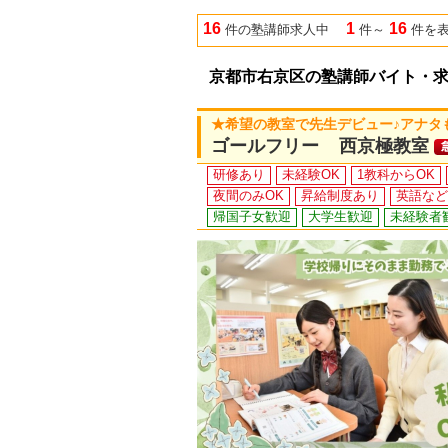
16
1
16
件の塾講師求人中
件～
件を
京都市右京区の塾講師バイト・
★希望の教室で先生デビュー♪アナタ
ゴールフリー 西京極教室
研修あり
未経験OK
1教科からOK
夜間のみOK
昇給制度あり
英語など
帰国子女歓迎
大学生歓迎
未経験者