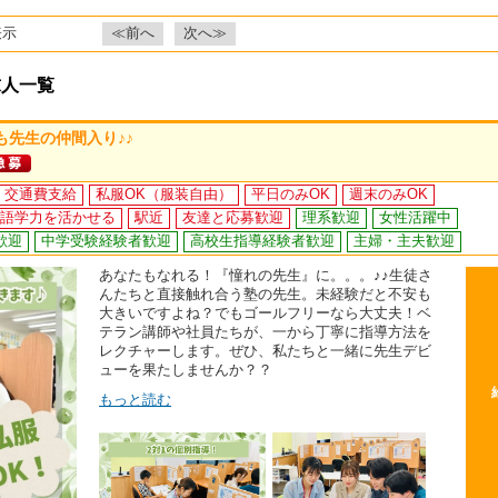
表示
≪前へ
次へ≫
求人一覧
も先生の仲間入り♪♪
交通費支給
私服OK（服装自由）
平日のみOK
週末のみOK
語学力を活かせる
駅近
友達と応募歓迎
理系歓迎
女性活躍中
歓迎
中学受験経験者歓迎
高校生指導経験者歓迎
主婦・主夫歓迎
あなたもなれる！『憧れの先生』に。。。♪♪生徒さ
んたちと直接触れ合う塾の先生。未経験だと不安も
大きいですよね？でもゴールフリーなら大丈夫！ベ
テラン講師や社員たちが、一から丁寧に指導方法を
レクチャーします。ぜひ、私たちと一緒に先生デビ
ューを果たしませんか？？
もっと読む