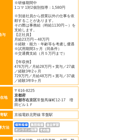
※研修期間中
1コマ 1対2個別指導：1,580円
※別途社員から授業以外の仕事を依
頼することがあります。
その際は事務給（時給1130円～）を
支給します。
給与
【正社員】
月給23万円～48万円
※経験・能力・年齢等を考慮し優遇
※試用期間3ヶ月（同条件）
※交通費支給（月５万円まで）
【年収例】
476万円／月給28万円＋賞与／27歳
／経験3年2ヶ月
729万円／月給48万円＋賞与／37歳
／経験3年9ヶ月
〒616-8225
京都府
在地
京都市右京区
常盤馬塚町12-17 増
田ビル１Ｆ
寄駅
京福電鉄北野線 常盤駅
導方法
オンライン指導