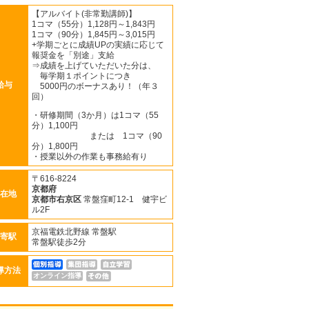
【アルバイト(非常勤講師)】
1コマ（55分）1,128円～1,843円
1コマ（90分）1,845円～3,015円
+学期ごとに成績UPの実績に応じて
報奨金を「別途」支給
⇒成績を上げていただいた分は、
毎学期１ポイントにつき
給与
5000円のボーナスあり！（年３
回）
・研修期間（3か月）は1コマ（55
分）1,100円
または 1コマ（90
分）1,800円
・授業以外の作業も事務給有り
〒616-8224
京都府
在地
京都市右京区
常盤窪町12-1 健宇ビ
ル2F
京福電鉄北野線 常盤駅
寄駅
常盤駅徒歩2分
導方法
オンライン指導