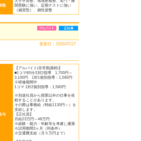
大手学習塾、地域密着塾、名門・難
特徴
関受験に強い、定期テストに強い
（補習型）、個性派塾
更新日：2026/07/27
【アルバイト(非常勤講師)】
■1コマ80分/1対2指導 1,700円～
3,100円 1対1個別指導：1,580円
※研修期間中
1コマ 1対2個別指導：1,580円
※別途社員から授業以外の仕事を依
頼することがあります。
その際は事務給（時給1130円～）を
支給します。
給与
【正社員】
月給23万円～48万円
※経験・能力・年齢等を考慮し優遇
※試用期間3ヶ月（同条件）
※交通費支給（月５万円まで）