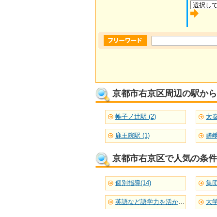
京都市右京区周辺の駅から
帷子ノ辻駅 (2)
太秦
鹿王院駅 (1)
嵯峨
京都市右京区で人気の条件
個別指導(14)
集団
英語など語学力を活かせる(8)
大学