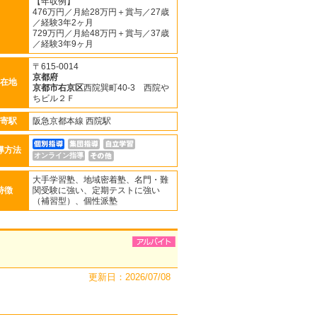
【年収例】
476万円／月給28万円＋賞与／27歳
／経験3年2ヶ月
729万円／月給48万円＋賞与／37歳
／経験3年9ヶ月
〒615-0014
京都府
在地
京都市右京区
西院巽町40-3 西院や
ちビル２Ｆ
寄駅
阪急京都本線 西院駅
導方法
オンライン指導
大手学習塾、地域密着塾、名門・難
特徴
関受験に強い、定期テストに強い
（補習型）、個性派塾
更新日：2026/07/08