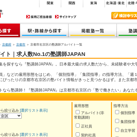
＞
京都府
＞
京都市
＞ 京都市右京区の塾講師アルバイト一覧
ト｜求人数No.1の塾講師JAPAN
集を探すなら『塾講師JAPAN』。日本最大級の求人数だから、未経験者や大
員」などの雇用形態をはじめ、「個別指導」「集団指導」の指導方法、「週１
にぴったりの京都市右京区の塾バイト情報がきっと見つかるはず。また京都
トなら塾講師！『塾講師JAPAN』は京都市右京区の「塾で働きたい」あなた
雇用形態
指導方法
から絞り込み
[選択リスト表示]
アルバイト(非
個別指導
常勤講師)
集団指導
正社員
自立学習
から絞り込み
[選択リスト表示]
契約社員