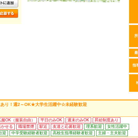
所
最
指
あり！週2～OK★大学生活躍中☆未経験歓迎
私服OK（服装自由）
平日のみOK
週末のみOK
昇給制度あり
活かせる
職場禁煙
駅近
友達と応募歓迎
理系歓迎
女性活躍中
歓迎
中学受験経験者歓迎
高校生指導経験者歓迎
主婦・主夫歓迎