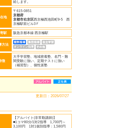
給します。
〒615-0851
京都府
在地
京都市右京区
西京極西池田町9-5 西
京極駅前ビル3Ｆ
寄駅
阪急京都本線 西京極駅
導方法
オンライン指導
大手学習塾、地域密着塾、名門・難
特徴
関受験に強い、定期テストに強い
（補習型）、個性派塾
更新日：2026/07/27
【アルバイト(非常勤講師)】
■1コマ80分/1対2指導 1,700円～
3,100円 1対1個別指導：1,580円