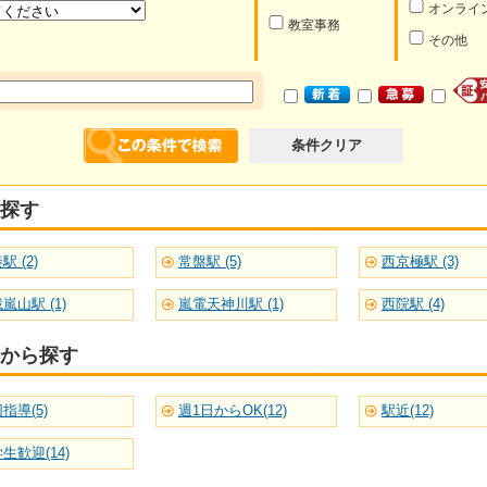
オンライ
教室事務
その他
条件クリア
探す
駅 (2)
常盤駅 (5)
西京極駅 (3)
嵐山駅 (1)
嵐電天神川駅 (1)
西院駅 (4)
から探す
指導(5)
週1日からOK(12)
駅近(12)
生歓迎(14)