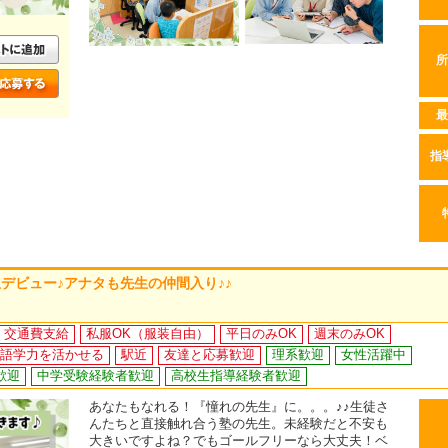
所
最
指
デビュー♪アナタも先生の仲間入り♪♪
交通費支給
私服OK（服装自由）
平日のみOK
週末のみOK
語学力を活かせる
駅近
友達と応募歓迎
理系歓迎
女性活躍中
歓迎
中学受験経験者歓迎
高校生指導経験者歓迎
あなたもなれる！『憧れの先生』に。。。♪♪生徒さ
んたちと直接触れ合う塾の先生。未経験だと不安も
大きいですよね？でもゴールフリーなら大丈夫！ベ