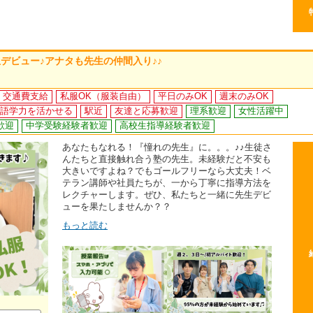
デビュー♪アナタも先生の仲間入り♪♪
交通費支給
私服OK（服装自由）
平日のみOK
週末のみOK
語学力を活かせる
駅近
友達と応募歓迎
理系歓迎
女性活躍中
歓迎
中学受験経験者歓迎
高校生指導経験者歓迎
あなたもなれる！『憧れの先生』に。。。♪♪生徒さ
んたちと直接触れ合う塾の先生。未経験だと不安も
大きいですよね？でもゴールフリーなら大丈夫！ベ
テラン講師や社員たちが、一から丁寧に指導方法を
レクチャーします。ぜひ、私たちと一緒に先生デビ
ューを果たしませんか？？
もっと読む