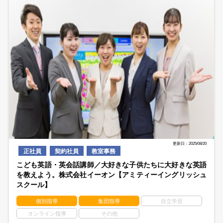
更新日：2025/08/20
正社員
契約社員
教室事務
こども英語・英会話講師／大好きな子供たちに大好きな英語
を教えよう。株式会社イーオン【アミティーイングリッシュ
スクール】
個別指導
集団指導
自立学習
オンライン指導
その他