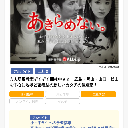
更新日：2026/06/22
アルバイト
正社員
☆★新規教室ぞくぞく開校中★☆ 広島・岡山・山口・松山
を中心に地域ど密着型の新しいカタチの個別塾！
個別指導
集団指導
自立学習
オンライン指導
その他
アルバイト
小・中学生への学習指導