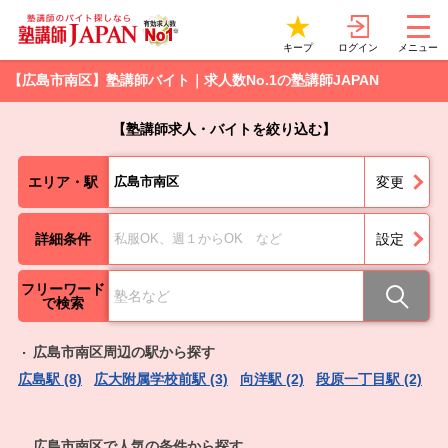
ログイン
キープ
メニュー
【広島市南区】塾講師バイト｜求人数No.1の塾講師JAPAN
【塾講師求人・バイトを絞り込む】
エリア・駅
広島市南区
変更
詳細条件
私服OK、週１からOK など
設定
フリーワード
で検索
広島市南区周辺の駅から探す
広島駅 (8)
広大附属学校前駅 (3)
向洋駅 (2)
段原一丁目駅 (2)
宇
広島市南区で人気の条件から探す