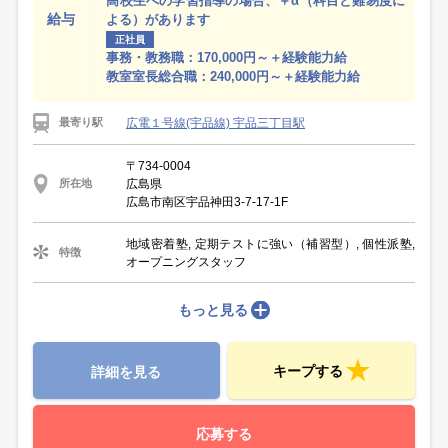
高校生への学習指導の場合、＋α（科目と難易度に
給与
よる）があります
正社員
事務・教務職：170,000円～＋経験能力給
教室室長総合職：240,000円～＋経験能力給
広電１号線(宇品線) 宇品三丁目駅
最寄り駅
〒734-0004
広島県
所在地
広島市南区宇品神田3-7-17-1F
地域密着塾, 定期テストに強い（補習型）, 個性派塾,
特徴
オープニングスタッフ
もっと見る
キープする
詳細を見る
応募する