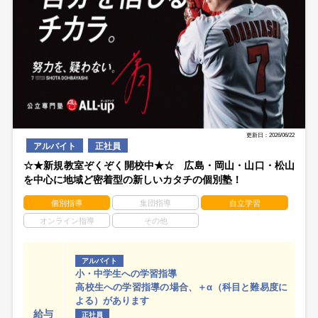
更新日：2026/06/22
アルバイト
正社員
☆★新規教室ぞくぞく開校中★☆ 広島・岡山・山口・松山
を中心に地域ど密着型の新しいカタチの個別塾！
個別指導
集団指導
自立学習
オンライン指導
その他
アルバイト
小・中学生への学習指導
高校生への学習指導の場合、＋α（科目と難易度に
よる）があります
給与
正社員