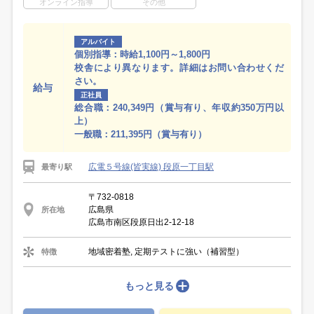
オンライン指導
その他
アルバイト
個別指導：時給1,100円～1,800円
校舎により異なります。詳細はお問い合わせくだ
さい。
給与
正社員
総合職：240,349円（賞与有り、年収約350万円以
上）
一般職：211,395円（賞与有り）
広電５号線(皆実線) 段原一丁目駅
最寄り駅
〒732-0818
広島県
所在地
広島市南区段原日出2-12-18
地域密着塾, 定期テストに強い（補習型）
特徴
もっと見る