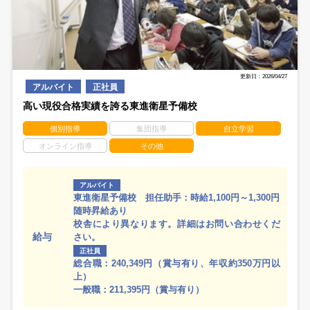
更新日：2026/04/27
アルバイト
正社員
高い現役合格実績を誇る東進衛星予備校
個別指導
集団指導
自立学習
オンライン指導
その他
アルバイト
東進衛星予備校 担任助手：時給1,100円～1,300円
随時昇給あり
校舎により異なります。詳細はお問い合わせくだ
給与
さい。
正社員
総合職：240,349円（賞与有り、年収約350万円以
上）
一般職：211,395円（賞与有り）