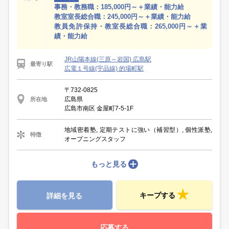
事務・教務職：185,000円～＋業績・能力給
教室室長総合職：245,000円～＋業績・能力給
教員免許保持・教室長総合職：265,000円～＋業
績・能力給
JR山陽本線(三原～岩国) 広島駅
最寄り駅
広電１号線(宇品線) 的場町駅
〒732-0825
広島県
所在地
広島市南区 金屋町7-5-1F
地域密着塾, 定期テストに強い（補習型）, 個性派塾,
特徴
オープニングスタッフ
もっと見る
キープする
詳細を見る
応募する