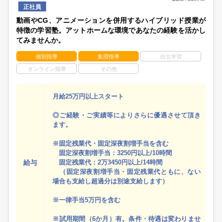
正社員
動画やCG、アニメーションを併用するハイブリッド授業が
特徴の学習塾。アットホームな環境であなたの経験を活かし
てみませんか。
個別指導
集団指導
自立学習
オンライン指導
その他
月給25万円以上スタート
◎ご経験・ご実績等によりさらに優遇させて頂き
ます。
※固定残業代・固定深夜割増手当を含む
固定深夜割増手当：3250円以上/10時間
給与
固定残業代：2万3450円以上/14時間
（固定深夜割増手当・固定残業代ともに、ない
場合も支給し超過分は別途支給します）
※一律手当5万円を含む
※試用期間（6か月）有。条件・待遇は変わりませ