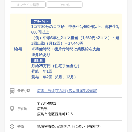
オンライン指導
その他
アルバイト
1コマ80分のコマ給 中学生1,460円以上、高校生1,
600円以上
（例）中学3年生2コマ担当（1,560円×2コマ）・週
3回出勤（月12回）＝37,440円
給与
※準備時間・後片付時間は業務給を支給
※昇給あり
正社員
月給25万円（住宅手当含む）
昇給 年1回
賞与 年2回（8月、12月）
広電１号線(宇品線) 広大附属学校前駅
最寄り駅
〒734-0002
広島県
所在地
広島市南区西旭町12-6
地域密着塾, 定期テストに強い（補習型）
特徴