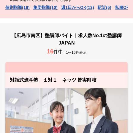
個別指導(16)
集団指導(10)
週1日からOK(13)
駅近(5)
私服OK（
【広島市南区】塾講師バイト｜求人数No.1の塾講師
JAPAN
16
件中
1〜16件表示
対話式進学塾 １対１ ネッツ 皆実町校