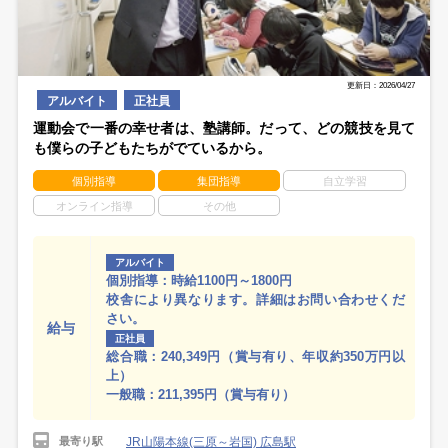
更新日：2026/04/27
アルバイト
正社員
運動会で一番の幸せ者は、塾講師。だって、どの競技を見て
も僕らの子どもたちがでているから。
個別指導
集団指導
自立学習
オンライン指導
その他
アルバイト
個別指導：時給1100円～1800円
校舎により異なります。詳細はお問い合わせくだ
さい。
給与
正社員
総合職：240,349円（賞与有り、年収約350万円以
上）
一般職：211,395円（賞与有り）
JR山陽本線(三原～岩国) 広島駅
最寄り駅