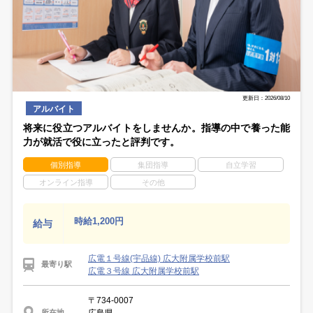
更新日：2026/08/10
アルバイト
将来に役立つアルバイトをしませんか。指導の中で養った能
力が就活で役に立ったと評判です。
個別指導
集団指導
自立学習
オンライン指導
その他
時給1,200円
給与
広電１号線(宇品線) 広大附属学校前駅
最寄り駅
広電３号線 広大附属学校前駅
〒734-0007
広島県
所在地