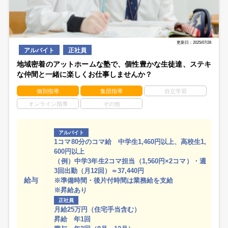
更新日：2025/07/28
アルバイト
正社員
地域密着のアットホームな塾で、個性豊かな生徒達、ステキ
な仲間と一緒に楽しくお仕事しませんか？
個別指導
集団指導
自立学習
オンライン指導
その他
アルバイト
1コマ80分のコマ給 中学生1,460円以上、高校生1,
600円以上
（例）中学3年生2コマ担当（1,560円×2コマ）・週
3回出勤（月12回）＝37,440円
給与
※準備時間・後片付時間は業務給を支給
※昇給あり
正社員
月給25万円（住宅手当含む）
昇給 年1回