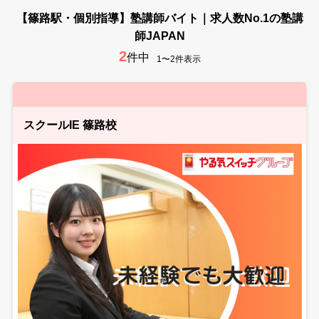
【篠路駅・個別指導】塾講師バイト｜求人数No.1の塾講
師JAPAN
2
件中
1〜2件表示
スクールIE 篠路校