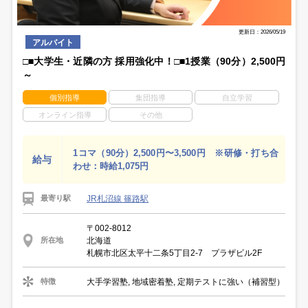
更新日：2026/05/19
アルバイト
□■大学生・近隣の方 採用強化中！□■1授業（90分）2,500円
～
個別指導
集団指導
自立学習
オンライン指導
その他
1コマ（90分）2,500円〜3,500円 ※研修・打ち合
給与
わせ：時給1,075円
JR札沼線 篠路駅
最寄り駅
〒002-8012
北海道
所在地
札幌市北区太平十二条5丁目2-7 プラザビル2F
大手学習塾, 地域密着塾, 定期テストに強い（補習型）
特徴