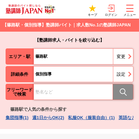
ログイン
キープ
メニュー
【篠路駅・個別指導】塾講師バイト｜求人数No.1の塾講師JAPAN
【塾講師求人・バイトを絞り込む】
エリア・駅
篠路駅
変更
詳細条件
個別指導
設定
フリーワード
で検索
篠路駅で人気の条件から探す
集団指導(1)
週1日からOK(2)
私服OK（服装自由）(1)
英語など語