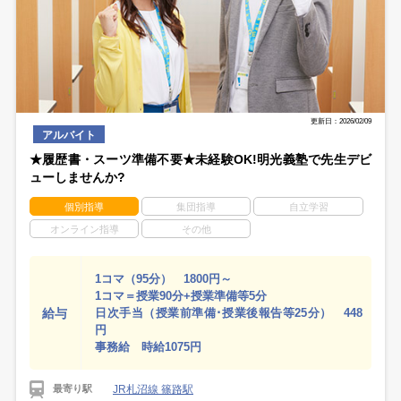
更新日：2026/02/09
アルバイト
★履歴書・スーツ準備不要★未経験OK!明光義塾で先生デビ
ューしませんか?
個別指導
集団指導
自立学習
オンライン指導
その他
1コマ（95分） 1800円～
1コマ＝授業90分+授業準備等5分
給与
日次手当（授業前準備･授業後報告等25分） 448
円
事務給 時給1075円
JR札沼線 篠路駅
最寄り駅