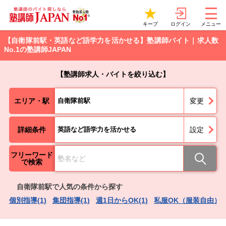
ログイン
キープ
メニュー
【自衛隊前駅・英語など語学力を活かせる】塾講師バイト｜求人数
No.1の塾講師JAPAN
【塾講師求人・バイトを絞り込む】
エリア・駅
自衛隊前駅
変更
詳細条件
英語など語学力を活かせる
設定
フリーワード
で検索
自衛隊前駅で人気の条件から探す
個別指導(1)
集団指導(1)
週1日からOK(1)
私服OK（服装自由）(1