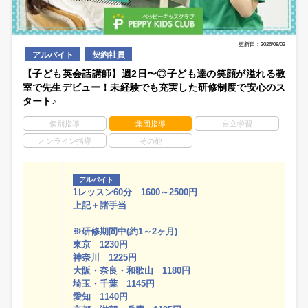
更新日：2026/08/03
アルバイト
契約社員
【子ども英会話講師】週2日〜◎子ども達の笑顔が溢れる教
室で先生デビュー！未経験でも充実した研修制度で安心のス
タート♪
個別指導
集団指導
自立学習
オンライン指導
その他
アルバイト
1レッスン60分 1600～2500円
上記＋諸手当
※研修期間中(約1～2ヶ月)
東京 1230円
神奈川 1225円
大阪・奈良・和歌山 1180円
埼玉・千葉 1145円
愛知 1140円