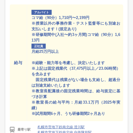
アルバイト
コマ給（90分）1,710円〜2,199円
※授業以外の事務作業・テスト監督等にも別途お
支払いします！(規定あり)
※研修期間中(入社〜約3ヶ月間)コマ給（90分）1,6
13円
正社員
月給25万円以上
給与
※経験・能力等を考慮し、決定いたします
※上記は固定残業代（37,475円以上／23.06時間）
を含みます
固定残業代は残業がない場合も支給し、超過分
は別途支給いたします
※教室長配属後の固定残業時間は、給与規定に基
づき計算
※教室長の給与平均：月給33.1万円（2025年実
績）
※試用期間6ヶ月、うち研修期間2ヶ月あり
札幌市営地下鉄南北線 澄川駅
最寄り駅
札幌市営地下鉄南北線 自衛隊前駅