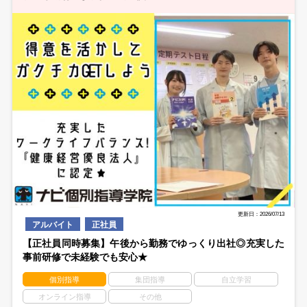
更新日：2026/07/13
アルバイト
正社員
【正社員同時募集】午後から勤務でゆっくり出社◎充実した
事前研修で未経験でも安心★
個別指導
集団指導
自立学習
オンライン指導
その他