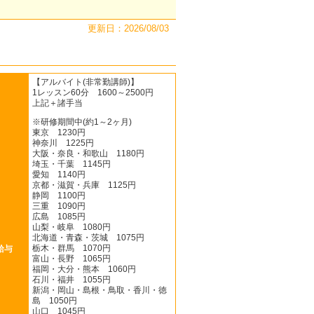
更新日：2026/08/03
【アルバイト(非常勤講師)】
1レッスン60分 1600～2500円
上記＋諸手当
※研修期間中(約1～2ヶ月)
東京 1230円
神奈川 1225円
大阪・奈良・和歌山 1180円
埼玉・千葉 1145円
愛知 1140円
京都・滋賀・兵庫 1125円
静岡 1100円
三重 1090円
広島 1085円
山梨・岐阜 1080円
北海道・青森・茨城 1075円
栃木・群馬 1070円
給与
富山・長野 1065円
福岡・大分・熊本 1060円
石川・福井 1055円
新潟・岡山・島根・鳥取・香川・徳
島 1050円
山口 1045円