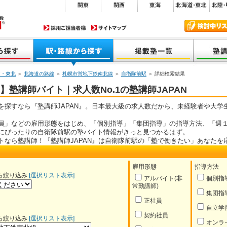
道・東北
＞
北海道の路線
＞
札幌市営地下鉄南北線
＞
自衛隊前駅
＞ 詳細検索結果
塾講師バイト｜求人数No.1の塾講師JAPAN
を探すなら『塾講師JAPAN』。日本最大級の求人数だから、未経験者や大学
員」などの雇用形態をはじめ、「個別指導」「集団指導」の指導方法、「週１
にぴったりの自衛隊前駅の塾バイト情報がきっと見つかるはず。
トなら塾講師！『塾講師JAPAN』は自衛隊前駅の「塾で働きたい」あなたを
雇用形態
指導方法
ら絞り込み
[選択リスト表示]
アルバイト(非
個別指
常勤講師)
集団指
正社員
自立学
契約社員
ら絞り込み
[選択リスト表示]
オンラ