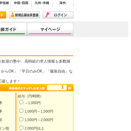
生歓迎の塾や、高時給の求人情報も多数掲
からOK」「平日のみOK」「服装自由」な
応援します！
1
給与（円/時間）
導
～1,000円
導
1,000円～1,500円
習
1,500円～2,000円
イン指
2,000円以上