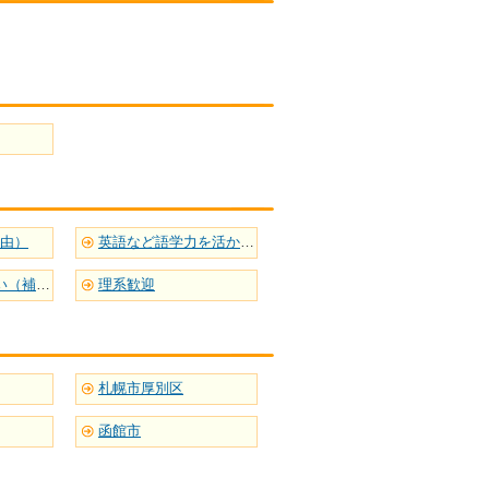
自由）
英語など語学力を活かせる
定期テストに強い（補習型）
理系歓迎
札幌市厚別区
函館市