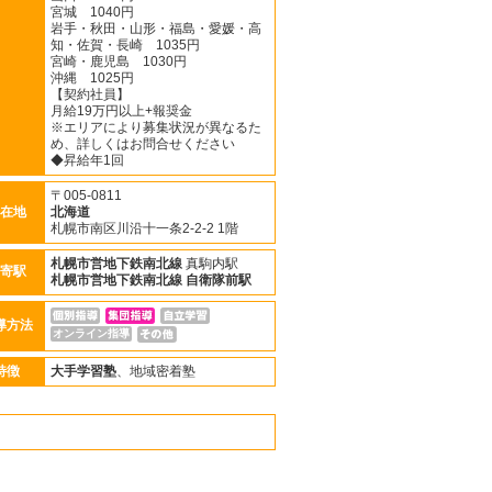
宮城 1040円
岩手・秋田・山形・福島・愛媛・高
知・佐賀・長崎 1035円
宮崎・鹿児島 1030円
沖縄 1025円
【契約社員】
月給19万円以上+報奨金
※エリアにより募集状況が異なるた
め、詳しくはお問合せください
◆昇給年1回
〒005-0811
在地
北海道
札幌市南区川沿十一条2-2-2 1階
札幌市営地下鉄南北線
真駒内駅
寄駅
札幌市営地下鉄南北線
自衛隊前駅
導方法
オンライン指導
特徴
大手学習塾
、地域密着塾