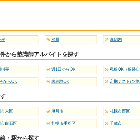
平岸
澄川
真駒内
件から塾講師アルバイトを探す
団指導
週1日からOK
私服OK（服装
科からOK
未経験OK
す
幌市東区
旭川市
札幌市西区
幌市白石区
札幌市手稲区
千歳市
線・駅から探す