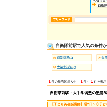
自衛隊前駅で人気の条件か
個別指導(1)
集団
大学生歓迎(2)
1
1
1
件の塾講師求人中
件～
件を表示
自衛隊前駅・大手学習塾の塾講
【子ども英会話講師】週2日〜◎子ど