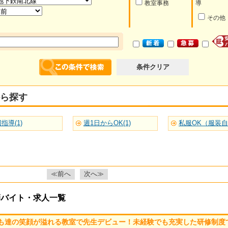
教室事務
導
その他
条件クリア
ら探す
指導(1)
週1日からOK(1)
私服OK（服装自由
≪前へ
次へ≫
師バイト・求人一覧
も達の笑顔が溢れる教室で先生デビュー！未経験でも充実した研修制度