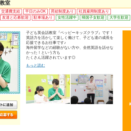
教室
交通費支給
平日のみOK
昇給制度あり
社員雇用制度あり
友達と応募歓迎
駐車場あり
女性活躍中
帰国子女歓迎
大学生歓迎
子ども英会話教室『ペッピーキッズクラブ』です！
英語力を活かして楽しく働けて、子ども達の成長を
応援できるお仕事です♪
海外留学などの経験がない方や、全然英語を話せな
かった！という方も
たくさん活躍されています◎
もっと読む