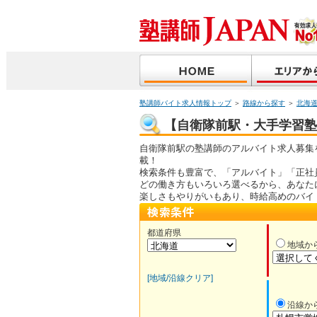
塾講師バイト求人情報トップ
＞
路線から探す
＞
北海
【自衛隊前駅・大手学習塾】
自衛隊前駅の塾講師のアルバイト求人募集
載！
検索条件も豊富で、「アルバイト」「正社
どの働き方もいろいろ選べるから、あなた
楽しさもやりがいもあり、時給高めのバイ
都道府県
地域か
[地域/沿線クリア]
沿線か