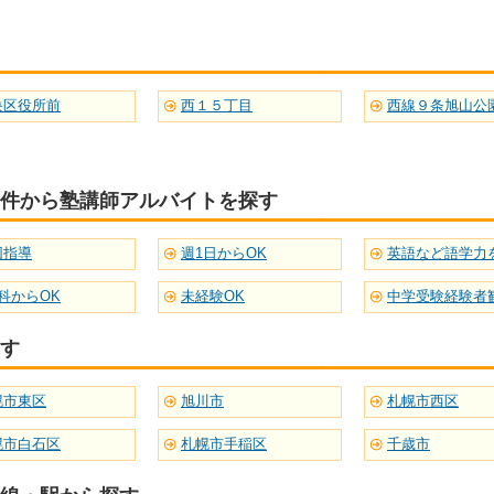
央区役所前
西１５丁目
西線９条旭山公
件から塾講師アルバイトを探す
団指導
週1日からOK
科からOK
未経験OK
中学受験経験者
す
幌市東区
旭川市
札幌市西区
幌市白石区
札幌市手稲区
千歳市