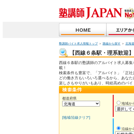
塾講師バイト求人情報トップ
＞
路線から探す
＞
北海
【西線６条駅・理系歓迎】塾
西線６条駅の塾講師のアルバイト求人募集
載！
検索条件も豊富で、「アルバイト」「正社
どの働き方もいろいろ選べるから、あなた
楽しさもやりがいもあり、時給高めのバイ
都道府県
地域か
[地域/沿線クリア]
沿線か