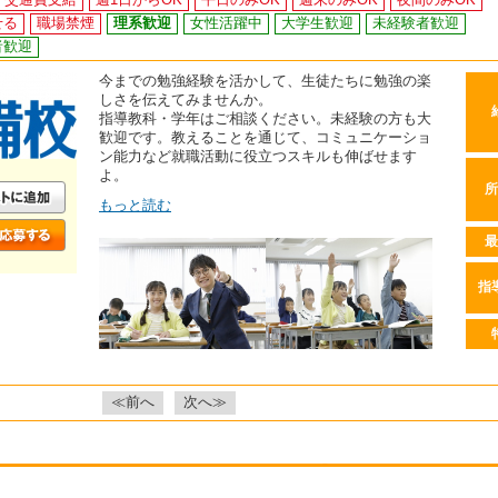
せる
職場禁煙
理系歓迎
女性活躍中
大学生歓迎
未経験者歓迎
者歓迎
今までの勉強経験を活かして、生徒たちに勉強の楽
しさを伝えてみませんか。
指導教科・学年はご相談ください。未経験の方も大
歓迎です。教えることを通じて、コミュニケーショ
ン能力など就職活動に役立つスキルも伸ばせます
よ。
所
もっと読む
最
指
≪前へ
次へ≫