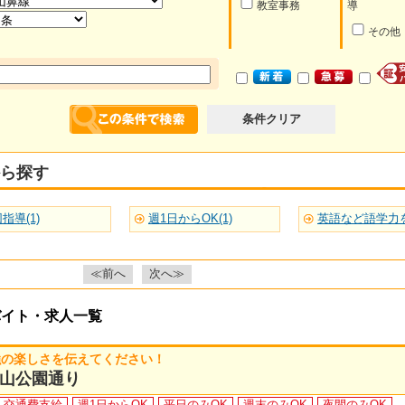
教室事務
導
その他
条件クリア
ら探す
指導(1)
週1日からOK(1)
≪前へ
次へ≫
バイト・求人一覧
強の楽しさを伝えてください！
山公園通り
交通費支給
週1日からOK
平日のみOK
週末のみOK
夜間のみOK