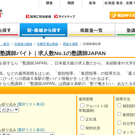
道・東北
＞
北海道の路線
＞
札幌市電山鼻線
＞
西線６条駅
＞ 詳細検索結果
講師バイト｜求人数No.1の塾講師JAPAN
を探すなら『塾講師JAPAN』。日本最大級の求人数だから、未経験者や大学
員」などの雇用形態をはじめ、「個別指導」「集団指導」の指導方法、「週１
にぴったりの西線６条駅の塾バイト情報がきっと見つかるはず。
トなら塾講師！『塾講師JAPAN』は西線６条駅の「塾で働きたい」あなたを
雇用形態
指導方法
ら絞り込み
[選択リスト表示]
アルバイト(非
個別指
常勤講師)
集団指
正社員
自立学
契約社員
ら絞り込み
[選択リスト表示]
オンラ