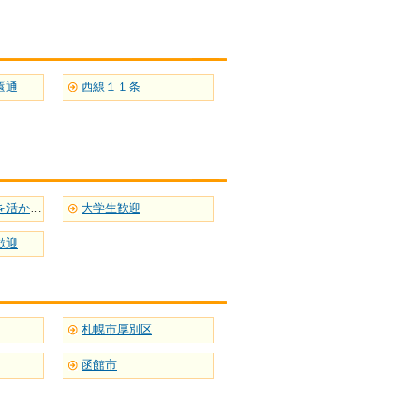
園通
西線１１条
英語など語学力を活かせる
大学生歓迎
歓迎
札幌市厚別区
函館市