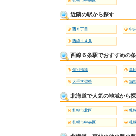
札幌市中央区
近隣の駅から探す
西８丁目
中
西線１４条
西線６条駅でおすすめの条
個別指導
集
大手学習塾
1教
北海道で人気の地域から探
札幌市北区
札
札幌市中央区
札