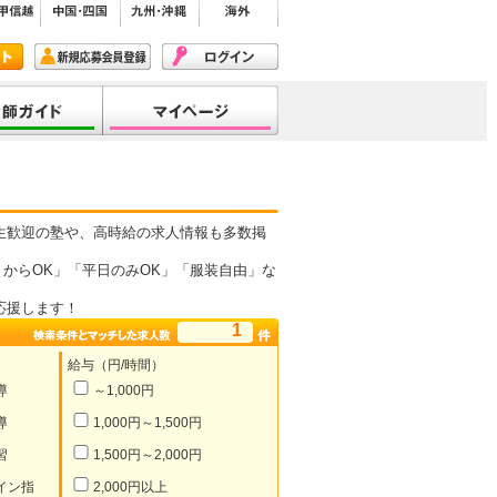
生歓迎の塾や、高時給の求人情報も多数掲
からOK」「平日のみOK」「服装自由」な
応援します！
1
給与（円/時間）
導
～1,000円
導
1,000円～1,500円
習
1,500円～2,000円
イン指
2,000円以上