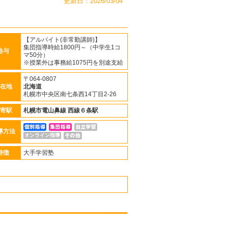
更新日：2026/03/04
【アルバイト(非常勤講師)】
集団指導時給1800円～（中学生1コ
給与
マ50分）
※授業外は事務給1075円を別途支給
〒064-0807
在地
北海道
札幌市中央区南七条西14丁目2-26
寄駅
札幌市電山鼻線
西線６条駅
導方法
オンライン指導
特徴
大手学習塾