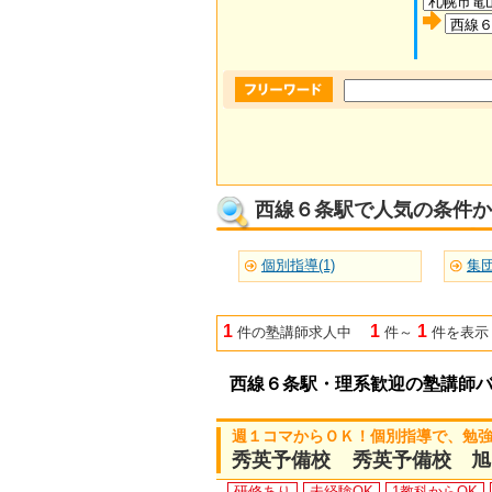
西線６条駅で人気の条件か
個別指導(1)
集団
1
1
1
件の塾講師求人中
件～
件を表示
西線６条駅・理系歓迎の塾講師
週１コマからＯＫ！個別指導で、勉
秀英予備校 秀英予備校 旭
研修あり
未経験OK
1教科からOK