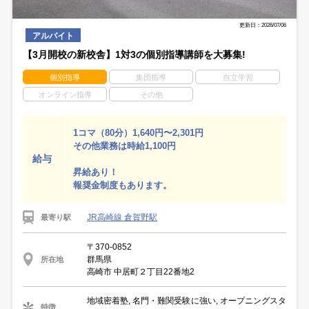
更新日：2026/07/06
アルバイト
【3月開校の新校舎】1対3の個別指導講師を大募集!
個別指導
集団指導
自立学習
オンライン指導
その他
1コマ（80分）1,640円〜2,301円
その他業務は時給1,100円
給与
昇給あり！
報奨金制度もあります。
JR高崎線 倉賀野駅
最寄り駅
〒370-0852
群馬県
所在地
高崎市 中居町２丁目22番地2
地域密着塾, 名門・難関受験に強い, オープニングスタ
特徴