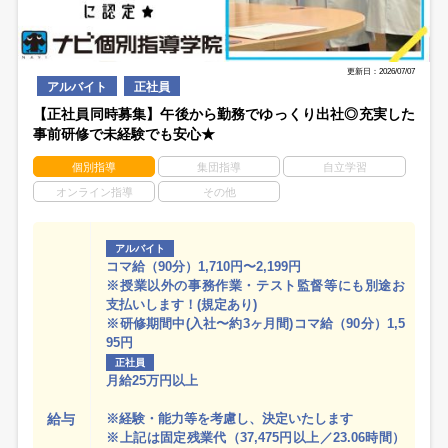
更新日：2026/07/07
アルバイト
正社員
【正社員同時募集】午後から勤務でゆっくり出社◎充実した
事前研修で未経験でも安心★
個別指導
集団指導
自立学習
オンライン指導
その他
アルバイト
コマ給（90分）1,710円〜2,199円
※授業以外の事務作業・テスト監督等にも別途お
支払いします！(規定あり)
※研修期間中(入社〜約3ヶ月間)コマ給（90分）1,5
95円
正社員
月給25万円以上
給与
※経験・能力等を考慮し、決定いたします
※上記は固定残業代（37,475円以上／23.06時間）