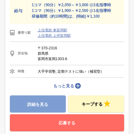
1コマ（90分）￥2,050～￥3,000 @2名指導時
給与
1コマ（90分）￥1,900～￥2,500 @1名指導時
研修期間（約10時間)は、(時給)￥1,100
上信電鉄 東富岡駅
最寄り駅
上信電鉄 上州富岡駅
〒370-2316
群馬県
所在地
富岡市富岡1303-6
大手学習塾, 定期テストに強い（補習型）
特徴
もっと見る
キープする
詳細を見る
応募する