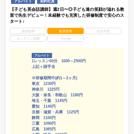
アルバイト
契約社員
【子ども英会話講師】週2日〜◎子ども達の笑顔が溢れる教
室で先生デビュー！未経験でも充実した研修制度で安心のス
タート♪
個別指導
集団指導
自立学習
オンライン指導
その他
アルバイト
1レッスン60分 1600～2500円
上記＋諸手当
※研修期間中(約1～2ヶ月)
東京 1230円
神奈川 1225円
大阪・奈良・和歌山 1180円
埼玉・千葉 1145円
愛知 1140円
京都・滋賀・兵庫 1125円
静岡 1100円
三重 1090円
広島 1085円