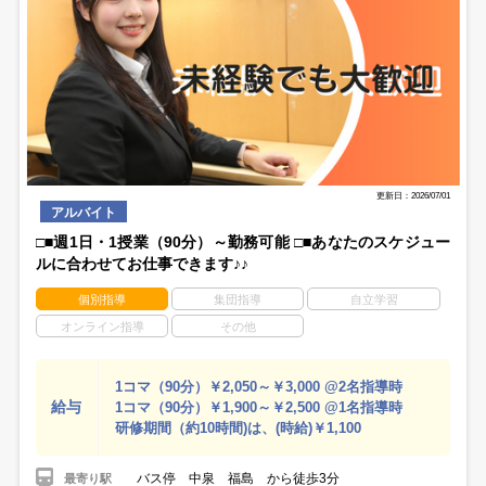
更新日：2026/07/01
アルバイト
□■週1日・1授業（90分）～勤務可能 □■あなたのスケジュー
ルに合わせてお仕事できます♪♪
個別指導
集団指導
自立学習
オンライン指導
その他
1コマ（90分）￥2,050～￥3,000 @2名指導時
給与
1コマ（90分）￥1,900～￥2,500 @1名指導時
研修期間（約10時間)は、(時給)￥1,100
バス停 中泉 福島 から徒歩3分
最寄り駅