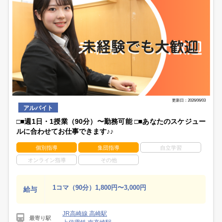
更新日：2026/06/03
アルバイト
□■週1日・1授業（90分）〜勤務可能 □■あなたのスケジュー
ルに合わせてお仕事できます♪♪
個別指導
集団指導
自立学習
オンライン指導
その他
1コマ（90分）1,800円〜3,000円
給与
JR高崎線 高崎駅
最寄り駅