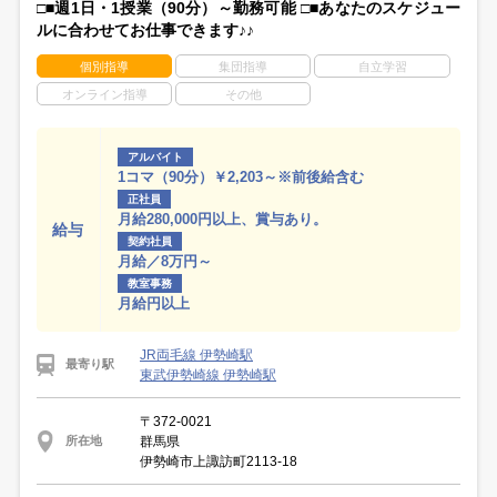
□■週1日・1授業（90分）～勤務可能 □■あなたのスケジュー
ルに合わせてお仕事できます♪♪
個別指導
集団指導
自立学習
オンライン指導
その他
アルバイト
1コマ（90分）￥2,203～※前後給含む
正社員
月給280,000円以上、賞与あり。
給与
契約社員
月給／8万円～
教室事務
月給円以上
JR両毛線 伊勢崎駅
最寄り駅
東武伊勢崎線 伊勢崎駅
〒372-0021
群馬県
所在地
伊勢崎市上諏訪町2113-18