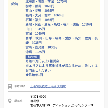
北海道・青森・茨城 1075円
給与
栃木・群馬 1070円
富山・長野 1065円
福岡・大分・熊本 1060円
石川・福井 1055円
新潟・岡山・島根・鳥取・香川・徳島 1050円
山口 1045円
宮城 1040円
岩手・秋田・山形・福島・愛媛・高知・佐賀・長
崎 1035円
宮崎・鹿児島 1030円
沖縄 1025円
契約社員
月給19万円以上+報奨金
※エリアにより募集状況が異なるため、詳しくは
お問合せください
◆昇給年1回
上毛電気鉄道上毛線 大胡駅
最寄り駅
〒371-0000
群馬県
所在地
前橋市大胡399 アイムショッピングセンター2F