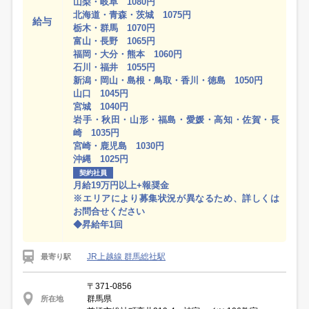
山梨・岐阜 1080円
北海道・青森・茨城 1075円
給与
栃木・群馬 1070円
富山・長野 1065円
福岡・大分・熊本 1060円
石川・福井 1055円
新潟・岡山・島根・鳥取・香川・徳島 1050円
山口 1045円
宮城 1040円
岩手・秋田・山形・福島・愛媛・高知・佐賀・長
崎 1035円
宮崎・鹿児島 1030円
沖縄 1025円
契約社員
月給19万円以上+報奨金
※エリアにより募集状況が異なるため、詳しくは
お問合せください
◆昇給年1回
JR上越線 群馬総社駅
最寄り駅
〒371-0856
群馬県
所在地