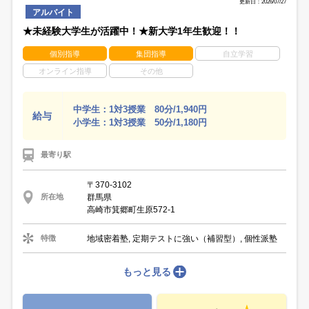
更新日：2026/07/27
アルバイト
★未経験大学生が活躍中！★新大学1年生歓迎！！
個別指導
集団指導
自立学習
オンライン指導
その他
中学生：1対3授業 80分/1,940円
給与
小学生：1対3授業 50分/1,180円
最寄り駅
〒370-3102
群馬県
所在地
高崎市箕郷町生原572-1
地域密着塾, 定期テストに強い（補習型）, 個性派塾
特徴
もっと見る