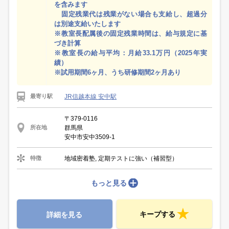
を含みます
固定残業代は残業がない場合も支給し、超過分
は別途支給いたします
※教室長配属後の固定残業時間は、給与規定に基
づき計算
※教室長の給与平均：月給33.1万円（2025年実
績）
※試用期間6ヶ月、うち研修期間2ヶ月あり
JR信越本線 安中駅
最寄り駅
〒379-0116
群馬県
所在地
安中市安中3509-1
地域密着塾, 定期テストに強い（補習型）
特徴
もっと見る
キープする
詳細を見る