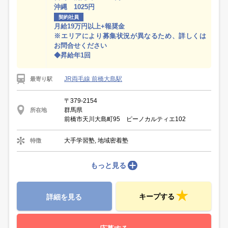
沖縄 1025円
契約社員
月給19万円以上+報奨金
※エリアにより募集状況が異なるため、詳しくは
お問合せください
◆昇給年1回
JR両毛線 前橋大島駅
最寄り駅
〒379-2154
群馬県
所在地
前橋市天川大島町95 ピーノカルティエ102
大手学習塾, 地域密着塾
特徴
もっと見る
キープする
詳細を見る