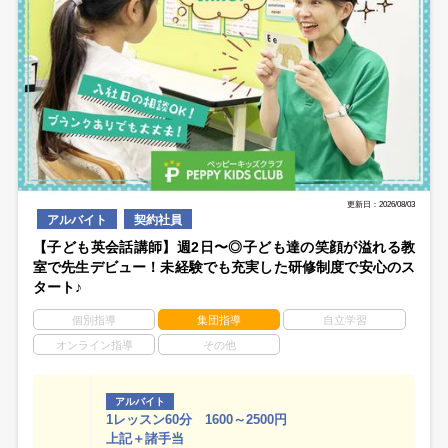
更新日：2026/08/03
アルバイト
契約社員
【子ども英会話講師】週2日〜◎子ども達の笑顔が溢れる教
室で先生デビュー！未経験でも充実した研修制度で安心のス
タート♪
個別指導
集団指導
自立学習
オンライン指導
その他
アルバイト
1レッスン60分 1600～2500円
上記＋諸手当