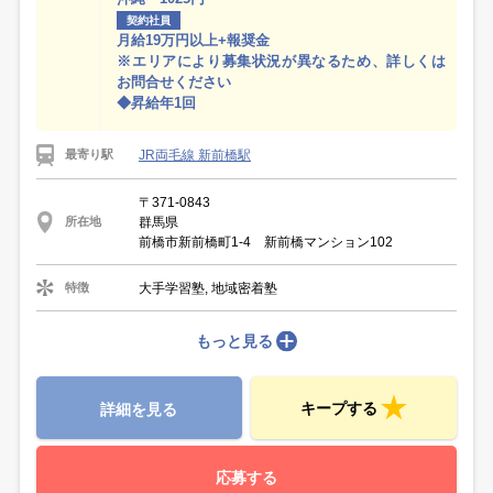
契約社員
月給19万円以上+報奨金
※エリアにより募集状況が異なるため、詳しくは
お問合せください
◆昇給年1回
JR両毛線 新前橋駅
最寄り駅
〒371-0843
群馬県
所在地
前橋市新前橋町1-4 新前橋マンション102
大手学習塾, 地域密着塾
特徴
もっと見る
キープする
詳細を見る
応募する