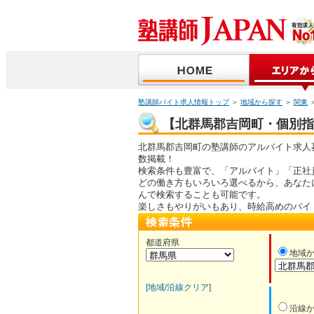
塾講師バイト求人情報トップ
＞
地域から探す
＞
関東
【北群馬郡吉岡町・個別指導
北群馬郡吉岡町の塾講師のアルバイト求人
数掲載！
検索条件も豊富で、「アルバイト」「正社
どの働き方もいろいろ選べるから、あなた
んで検索することも可能です。
楽しさもやりがいもあり、時給高めのバイ
都道府県
地域
[地域/沿線クリア]
沿線