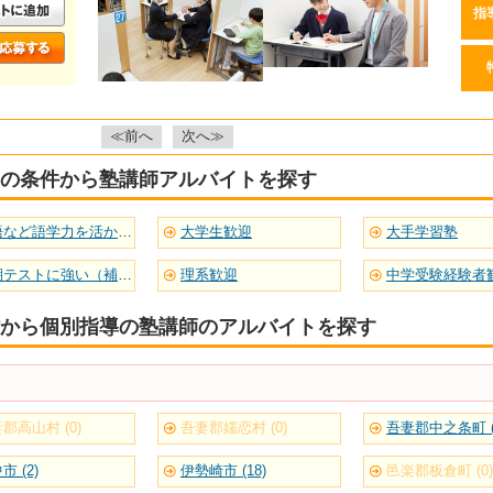
指
≪前へ
次へ≫
の条件から塾講師アルバイトを探す
英語など語学力を活かせる
大学生歓迎
大手学習塾
定期テストに強い（補習型）
理系歓迎
中学受験経験者
から個別指導の塾講師のアルバイトを探す
郡高山村 (0)
吾妻郡嬬恋村 (0)
吾妻郡中之条町 (
市 (2)
伊勢崎市 (18)
邑楽郡板倉町 (0)