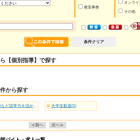
オンライ
教室事務
その他
条件クリア
ら【個別指導】で探す
件から探す
英語など語学力を活かせる(1)
大学生歓迎(1)
≪前へ
次へ≫
講師バイト・求人一覧