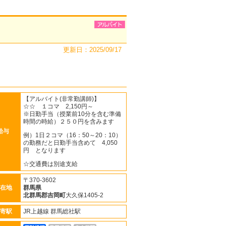
更新日：2025/09/17
【アルバイト(非常勤講師)】
☆☆ １コマ 2,150円～
※日勤手当（授業前10分を含む準備
時間の時給）２５０円を含みます
給与
例）1日２コマ（16：50～20：10）
の勤務だと日勤手当含めて 4,050
円 となります
☆交通費は別途支給
〒370-3602
在地
群馬県
北群馬郡吉岡町
大久保1405-2
寄駅
JR上越線 群馬総社駅