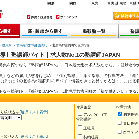
＞
群馬県
＞
群馬県北群馬郡吉岡町
＞ 北群馬郡吉岡町で個別指導
】塾講師バイト｜求人数No.1の塾講師JAPAN
募集を探すなら『塾講師JAPAN』。日本最大級の求人数だから、未経験者や
員」などの雇用形態をはじめ、「個別指導」「集団指導」の指導方法、「週１
にぴったりの北群馬郡吉岡町の塾バイト情報がきっと見つかるはず。また北
トなら塾講師！『塾講師JAPAN』は北群馬郡吉岡町の「塾で働きたい」あな
雇用形態
指導方法
から絞り込み
[選択リスト表示]
アルバイト(非
個別指導
常勤講師)
集団指導
正社員
自立学習
から絞り込み
[選択リスト表示]
契約社員