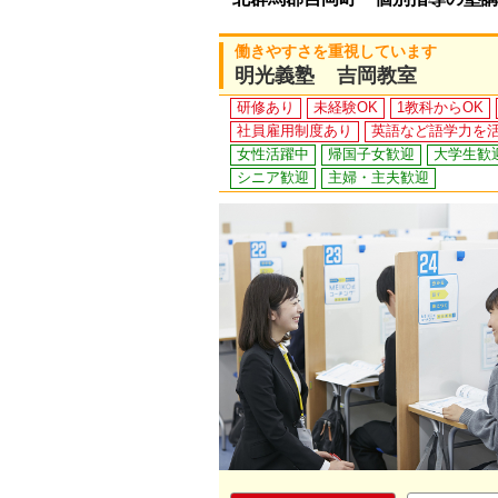
働きやすさを重視しています
明光義塾 吉岡教室
研修あり
未経験OK
1教科からOK
社員雇用制度あり
英語など語学力を
女性活躍中
帰国子女歓迎
大学生歓
シニア歓迎
主婦・主夫歓迎