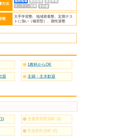
導方法
オンライン指導
大手学習塾、地域密着塾、定期テス
特徴
トに強い（補習型）、個性派塾
1教科からOK
歓迎
主婦・主夫歓迎
1)
吾妻郡長野原町 (0)
邑楽郡邑楽町 (0)