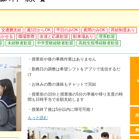
交通費支給
週1日からOK
平日のみOK
夜間のみOK
昇給制度あり
活かせる
職場禁煙
友達と応募歓迎
駐車場あり
理系歓迎
迎
未経験者歓迎
中学受験経験者歓迎
高校生指導経験者歓迎
・授業前や後の事務作業はありません
・勤務日の調整は希望シフトをアプリで送信するだ
け
・お休みの際の連絡もチャットで完結
・授業前の10分と授業後の5分の準備や帰り支度の時
間も日時手当で全額支給します
・授業終了後は5分以内に帰宅可能！
所
もっと読む
最