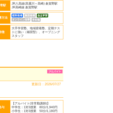
JR八高線(高麗川～高崎) 倉賀野駅
寄駅
JR高崎線 倉賀野駅
導方法
オンライン指導
大手学習塾、地域密着塾、定期テス
特徴
トに強い（補習型）、オープニング
スタッフ
更新日：2026/07/27
【アルバイト(非常勤講師)】
給与
中学生：1対3授業 80分/1,940円
小学生：1対3授業 50分/1,180円