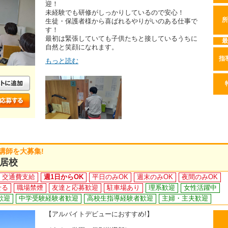
迎！
未経験でも研修がしっかりしているので安心！
所
生徒・保護者様から喜ばれるやりがいのある仕事で
す！
最初は緊張していても子供たちと接しているうちに
最
自然と笑顔になれます。
指
もっと読む
講師を大募集!
居校
交通費支給
週1日からOK
平日のみOK
週末のみOK
夜間のみOK
せる
職場禁煙
友達と応募歓迎
駐車場あり
理系歓迎
女性活躍中
歓迎
中学受験経験者歓迎
高校生指導経験者歓迎
主婦・主夫歓迎
【アルバイトデビューにおすすめ!】