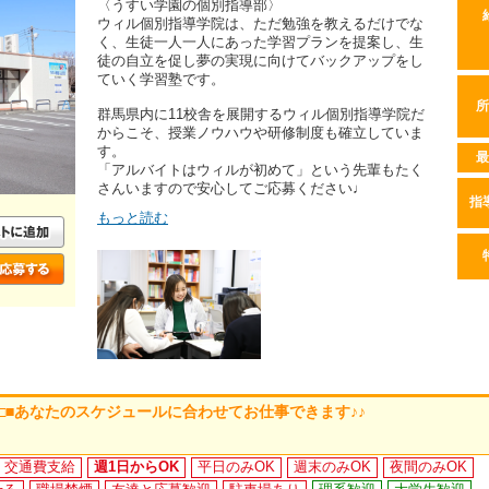
〈うすい学園の個別指導部〉
ウィル個別指導学院は、ただ勉強を教えるだけでな
く、生徒一人一人にあった学習プランを提案し、生
徒の自立を促し夢の実現に向けてバックアップをし
ていく学習塾です。
所
群馬県内に11校舎を展開するウィル個別指導学院だ
からこそ、授業ノウハウや研修制度も確立していま
す。
最
「アルバイトはウィルが初めて」という先輩もたく
さんいますので安心してご応募ください♩
指
もっと読む
 □■あなたのスケジュールに合わせてお仕事できます♪♪
交通費支給
週1日からOK
平日のみOK
週末のみOK
夜間のみOK