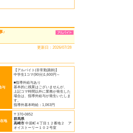
事♪
更新日：2026/07/28
【アルバイト(非常勤講師)】
中学生1コマ(90分)1,600円～
■指導外給与あり
基本的に残業はございませんが、
給与
上記コマ時間以外に業務が発生した
場合は、指導外給与が発生いたしま
す。
指導外基本時給：1,063円
〒370-0852
群馬県
在地
高崎市
中居町４丁目１２番地２ ア
オイストーリー１０２号室