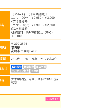
【アルバイト(非常勤講師)】
1コマ（90分）￥2,050～￥3,000
@2名指導時
給与
1コマ（90分）￥1,900～￥2,500
@1名指導時
研修期間（約10時間)は、(時給)
￥1,100
〒370-3524
在地
群馬県
高崎市
中泉町641-8
寄駅
バス停 中泉 福島 から徒歩3分
導方法
オンライン指導
大手学習塾、定期テストに強い（補
特徴
習型）