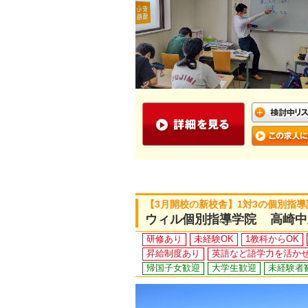
【3月開校の新校舎】1対3の個別指導
ウィル個別指導学院 高崎中
研修あり
未経験OK
1教科からOK
昇給制度あり
英語など語学力を活か
帰国子女歓迎
大学生歓迎
未経験者