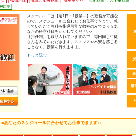
せる
職場禁煙
友達と応募歓迎
駐車場あり
理系歓迎
大学生歓迎
夫歓迎
スクールＩＥは【週1日・1授業～】の勤務が可能な
ので、スケジュールに合わせてお仕事できます。教
えていただく教科も指導可能な教科のみでＯＫ☆あ
なたの得意科目を活かしてください♪
【担任制】を取り入れていますので、毎回同じ生徒
さんをみていただきます。ストレスや不安を感じる
ことなく、授業を行えますよ。
もっと読む
所
最
指
 □■あなたのスケジュールに合わせてお仕事できます♪♪