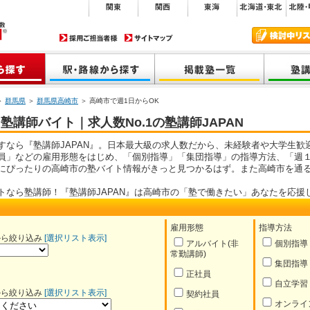
＞
群馬県
＞
群馬県高崎市
＞ 高崎市で週1日からOK
塾講師バイト｜求人数No.1の塾講師JAPAN
すなら『塾講師JAPAN』。日本最大級の求人数だから、未経験者や大学生歓
員」などの雇用形態をはじめ、「個別指導」「集団指導」の指導方法、「週１
にぴったりの高崎市の塾バイト情報がきっと見つかるはず。また高崎市を通
トなら塾講師！『塾講師JAPAN』は高崎市の「塾で働きたい」あなたを応援
雇用形態
指導方法
から絞り込み
[選択リスト表示]
アルバイト(非
個別指導
常勤講師)
集団指導
正社員
自立学習
から絞り込み
[選択リスト表示]
契約社員
オンライ