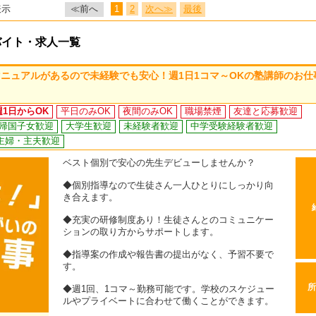
表示
≪前へ
1
2
次へ≫
最後
バイト・求人一覧
ニュアルがあるので未経験でも安心！週1日1コマ～OKの塾講師のお仕
週1日からOK
平日のみOK
夜間のみOK
職場禁煙
友達と応募歓迎
帰国子女歓迎
大学生歓迎
未経験者歓迎
中学受験経験者歓迎
主婦・主夫歓迎
ベスト個別で安心の先生デビューしませんか？
◆個別指導なので生徒さん一人ひとりにしっかり向
き合えます。
◆充実の研修制度あり！生徒さんとのコミュニケー
ションの取り方からサポートします。
◆指導案の作成や報告書の提出がなく、予習不要で
す。
所
◆週1回、1コマ～勤務可能です。学校のスケジュー
ルやプライベートに合わせて働くことができます。