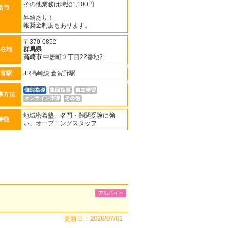
その他業務は時給1,100円
給与
昇給あり！
報奨金制度もあります。
〒370-0852
在地
群馬県
高崎市
中居町２丁目22番地2
寄駅
JR高崎線 倉賀野駅
導方法
オンライン指導
地域密着塾、名門・難関受験に強
特徴
い、オープニングスタッフ
更新日：2026/07/01