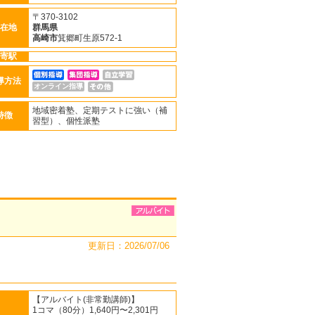
〒370-3102
在地
群馬県
高崎市
箕郷町生原572-1
寄駅
導方法
オンライン指導
地域密着塾、定期テストに強い（補
特徴
習型）、個性派塾
更新日：2026/07/06
【アルバイト(非常勤講師)】
1コマ（80分）1,640円〜2,301円