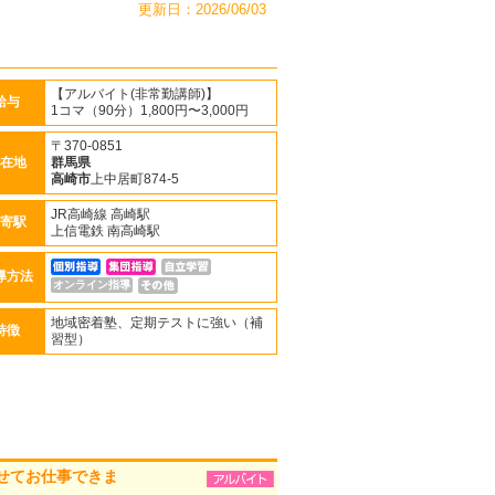
更新日：2026/06/03
【アルバイト(非常勤講師)】
給与
1コマ（90分）1,800円〜3,000円
〒370-0851
在地
群馬県
高崎市
上中居町874-5
JR高崎線 高崎駅
寄駅
上信電鉄 南高崎駅
導方法
オンライン指導
地域密着塾、定期テストに強い（補
特徴
習型）
せてお仕事できま