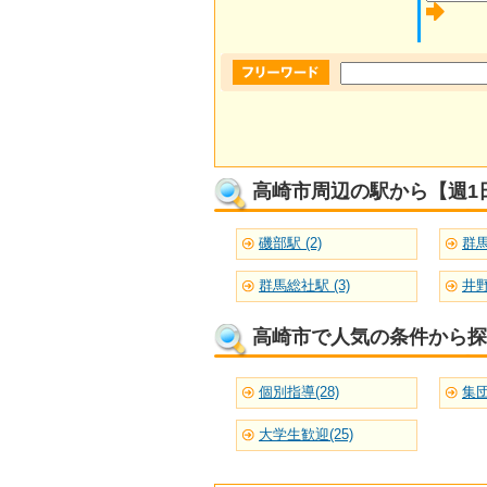
高崎市周辺の駅から【週1
磯部駅 (2)
群馬
群馬総社駅 (3)
井野
高崎市で人気の条件から探
個別指導(28)
集団
大学生歓迎(25)