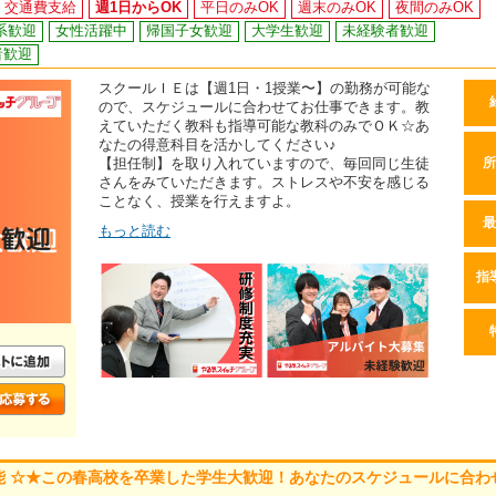
交通費支給
週1日からOK
平日のみOK
週末のみOK
夜間のみOK
系歓迎
女性活躍中
帰国子女歓迎
大学生歓迎
未経験者歓迎
者歓迎
スクールＩＥは【週1日・1授業〜】の勤務が可能な
ので、スケジュールに合わせてお仕事できます。教
えていただく教科も指導可能な教科のみでＯＫ☆あ
なたの得意科目を活かしてください♪
【担任制】を取り入れていますので、毎回同じ生徒
所
さんをみていただきます。ストレスや不安を感じる
ことなく、授業を行えますよ。
最
もっと読む
指
可能 ☆★この春高校を卒業した学生大歓迎！あなたのスケジュールに合わ