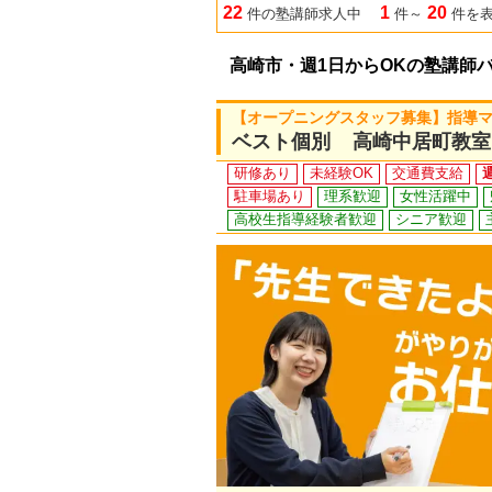
22
1
20
件の塾講師求人中
件～
件を
高崎市・週1日からOKの塾講師
【オープニングスタッフ募集】指導マ
ベスト個別 高崎中居町教室
研修あり
未経験OK
交通費支給
駐車場あり
理系歓迎
女性活躍中
高校生指導経験者歓迎
シニア歓迎