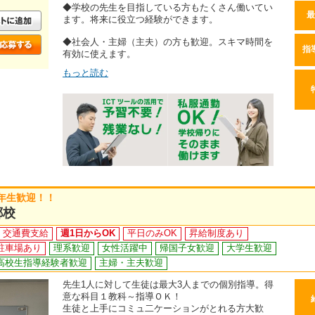
◆学校の先生を目指している方もたくさん働いてい
最
ます。将来に役立つ経験ができます。
◆社会人・主婦（主夫）の方も歓迎。スキマ時間を
指
有効に使えます。
もっと読む
年生歓迎！！
郷校
交通費支給
週1日からOK
平日のみOK
昇給制度あり
駐車場あり
理系歓迎
女性活躍中
帰国子女歓迎
大学生歓迎
高校生指導経験者歓迎
主婦・主夫歓迎
先生1人に対して生徒は最大3人までの個別指導。得
意な科目１教科～指導ＯＫ！
生徒と上手にコミュ二ケーションがとれる方大歓