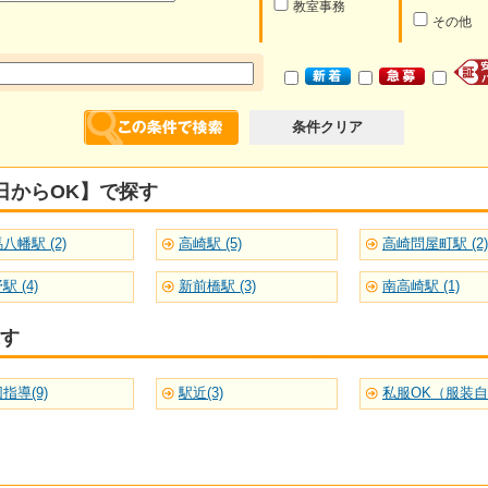
教室事務
その他
条件クリア
日からOK】で探す
八幡駅 (2)
高崎駅 (5)
高崎問屋町駅 (2)
駅 (4)
新前橋駅 (3)
南高崎駅 (1)
す
指導(9)
駅近(3)
私服OK（服装自由