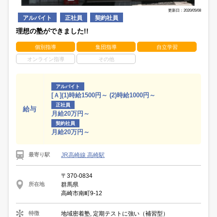
更新日：2020/05/08
アルバイト
正社員
契約社員
理想の塾ができました!!
個別指導
集団指導
自立学習
オンライン指導
その他
アルバイト
[Ａ](1)時給1500円～ (2)時給1000円～
正社員
給与
月給20万円～
契約社員
月給20万円～
JR高崎線 高崎駅
最寄り駅
〒370-0834
群馬県
所在地
高崎市南町9-12
地域密着塾, 定期テストに強い（補習型）
特徴