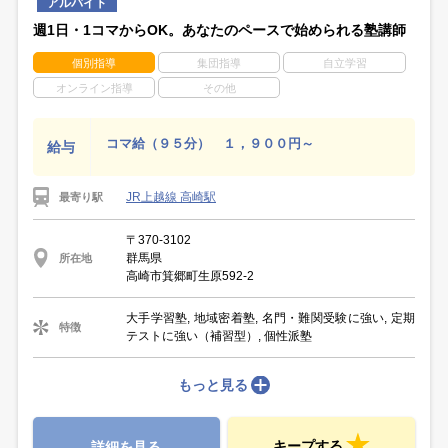
アルバイト
週1日・1コマからOK。あなたのペースで始められる塾講師
個別指導
集団指導
自立学習
オンライン指導
その他
コマ給（９５分） １，９００円～
給与
JR上越線 高崎駅
最寄り駅
〒370-3102
群馬県
所在地
高崎市箕郷町生原592-2
大手学習塾, 地域密着塾, 名門・難関受験に強い, 定期
特徴
テストに強い（補習型）, 個性派塾
もっと見る
キープする
詳細を見る