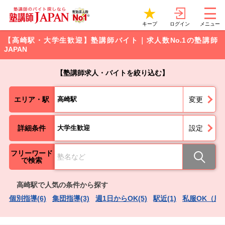
ログイン
キープ
メニュー
【高崎駅・大学生歓迎】塾講師バイト｜求人数No.1の塾講師
JAPAN
【塾講師求人・バイトを絞り込む】
エリア・駅
高崎駅
変更
詳細条件
大学生歓迎
設定
フリーワード
で検索
高崎駅で人気の条件から探す
個別指導(6)
集団指導(3)
週1日からOK(5)
駅近(1)
私服OK（服装