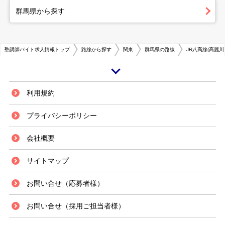
群馬県から探す
塾講師バイト求人情報トップ
路線から探す
関東
群馬県の路線
JR八高線(高麗川
高崎駅は群馬県高崎市にある駅で、JR東日本の在来線各線と新幹線、上信
利用規約
電鉄上信線が乗り入れています。高崎駅のある高崎市は県庁所在地である前
橋市よりも、人口規模と金融・商業活動の面で新幹線を核とした交通網の関
プライバシーポリシー
係で発達してきた街です。上越・北陸新幹線が停車する街なので、新幹線を
使えば東京圏への通勤通学ができるという利便性も兼ね揃えています。 高
会社概要
崎駅周辺には、自宅から新幹線で東京都内の名門国立大学や私立大学に通う
学生が多数いることと、明治期に創立し100年の歴史を誇り、かつ歴代総理
大臣を2名排出してきた県立高崎高等学校がある街であるが故に、教育に掛
サイトマップ
ける熱は全国一とも言われています。地元の進学塾以外にも東京に本部を置
く予備校も駅前に教室を構え、生徒の囲い込みに熱意を注いでいる地域で
お問い合せ（応募者様）
す。これらの進学塾や予備校では、教室で生徒の学習意欲に対応し熱意と能
力を発揮してくれる塾講師を募集しています。群馬県には、医学部と教育学
部を擁する国立群馬大学や私立大学もあり、若き教育者の卵と言われる人材
お問い合せ（採用ご担当者様）
に、進学塾がターゲットを絞って塾講師のアルバイト募集を展開していま
す。塾講師アルバイトで大学生活の学費の工面をしたい学生の要望にも応え