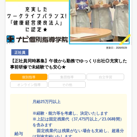
更新日：2026/05/29
正社員
【正社員同時募集】午後から勤務でゆっくり出社◎充実した
事前研修で未経験でも安心★
個別指導
集団指導
自立学習
オンライン指導
その他
月給25万円以上
※経験・能力等を考慮し、決定いたします
※上記は固定残業代（37,475円以上／23.06時間）
を含みます
固定残業代は残業がない場合も支給し、超過分
給与
は別途支給いたします