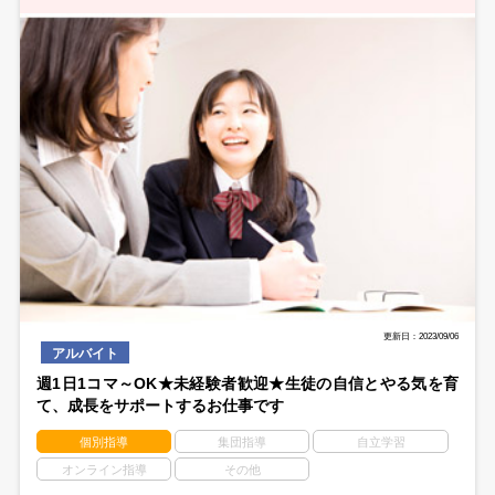
更新日：2023/09/06
アルバイト
週1日1コマ～OK★未経験者歓迎★生徒の自信とやる気を育
て、成長をサポートするお仕事です
個別指導
集団指導
自立学習
オンライン指導
その他