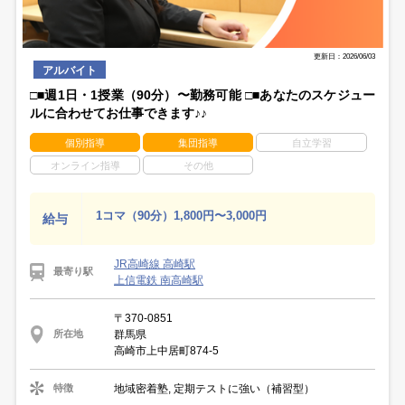
更新日：2026/06/03
アルバイト
□■週1日・1授業（90分）〜勤務可能 □■あなたのスケジュー
ルに合わせてお仕事できます♪♪
個別指導
集団指導
自立学習
オンライン指導
その他
1コマ（90分）1,800円〜3,000円
給与
JR高崎線 高崎駅
最寄り駅
上信電鉄 南高崎駅
〒370-0851
群馬県
所在地
高崎市上中居町874-5
地域密着塾, 定期テストに強い（補習型）
特徴