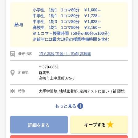
小学生 1対1 1コマ80分 ￥1,600～
中学生 1対1 1コマ80分 ￥1,728～
中学生 1対3 1コマ80分 ￥1,828～
給与
高校生 1対1 1コマ80分 ￥2,160～
※１コマ＝授業時間（50分or80分or100分）
※給与には最大10分の授業準備時間を含む
JR八高線(高麗川～高崎) 高崎駅
最寄り駅
〒370-0851
群馬県
所在地
高崎市上中居町375-3
大手学習塾, 地域密着塾, 定期テストに強い（補習型）
特徴
もっと見る
キープする
詳細を見る