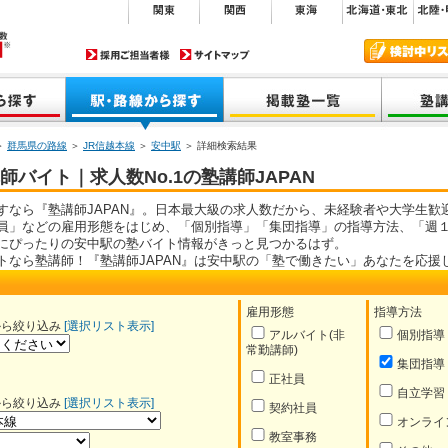
＞
群馬県の路線
＞
JR信越本線
＞
安中駅
＞ 詳細検索結果
バイト｜求人数No.1の塾講師JAPAN
すなら『塾講師JAPAN』。日本最大級の求人数だから、未経験者や大学生歓
員」などの雇用形態をはじめ、「個別指導」「集団指導」の指導方法、「週１
にぴったりの安中駅の塾バイト情報がきっと見つかるはず。
トなら塾講師！『塾講師JAPAN』は安中駅の「塾で働きたい」あなたを応援
雇用形態
指導方法
から絞り込み
[選択リスト表示]
アルバイト(非
個別指導
常勤講師)
集団指導
正社員
自立学習
から絞り込み
[選択リスト表示]
契約社員
オンライ
教室事務