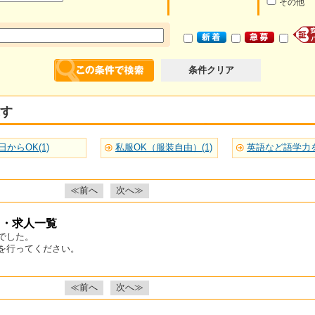
その他
条件クリア
す
日からOK(1)
私服OK（服装自由）(1)
≪前へ
次へ≫
ト・求人一覧
でした。
を行ってください。
≪前へ
次へ≫