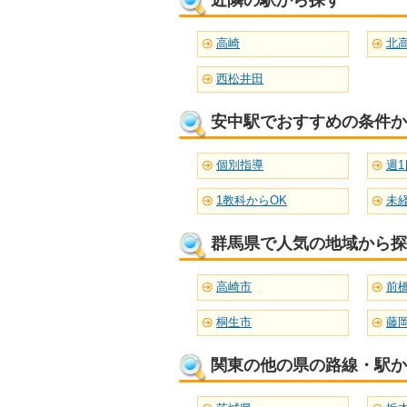
近隣の駅から探す
高崎
北
西松井田
安中駅でおすすめの条件か
個別指導
週1
1教科からOK
未
群馬県で人気の地域から探
高崎市
前
桐生市
藤
関東の他の県の路線・駅か