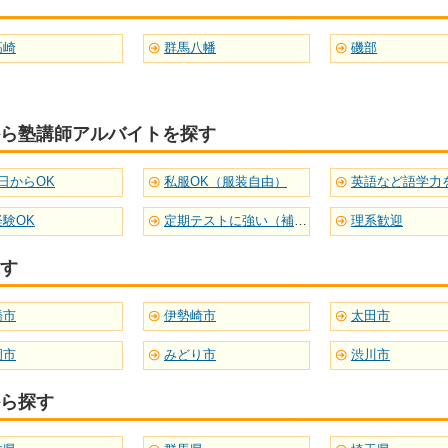
高崎
群馬八幡
磯部
ら塾講師アルバイトを探す
日からOK
私服OK（服装自由）
経験OK
定期テストに強い（補習型）
理系歓迎
す
橋市
伊勢崎市
太田市
岡市
みどり市
渋川市
ら探す