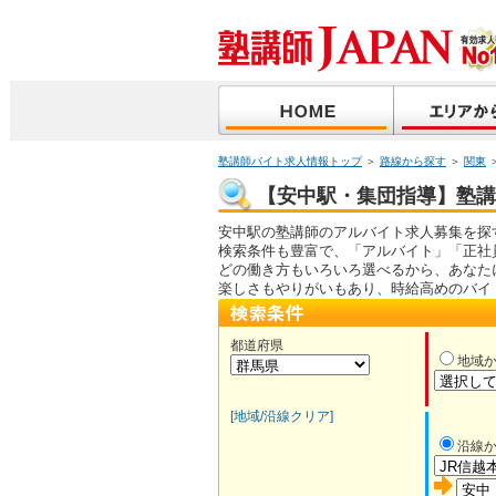
塾講師バイト求人情報トップ
＞
路線から探す
＞
関東
【安中駅・集団指導】塾講師
安中駅の塾講師のアルバイト求人募集を探
検索条件も豊富で、「アルバイト」「正社
どの働き方もいろいろ選べるから、あなた
楽しさもやりがいもあり、時給高めのバイ
都道府県
地域
[地域/沿線クリア]
沿線