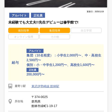
更新日：2025/11/19
アルバイト
正社員
未経験でも大丈夫!!先生デビューは修学館で!
個別指導
集団指導
自立学習
オンライン指導
その他
アルバイト
集団（10名程度）：小学生2,000円〜、中・高校生
2,500円〜
給与
個別：小・中学生1,200円〜、高校生1,600円〜
正社員
200,000円〜
東武伊勢崎線 館林駅
最寄り駅
〒374-0025
群馬県
所在地
館林市緑町1-19-17