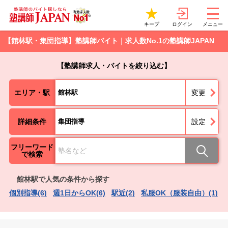
ログイン
キープ
メニュー
【館林駅・集団指導】塾講師バイト｜求人数No.1の塾講師JAPAN
【塾講師求人・バイトを絞り込む】
エリア・駅
館林駅
変更
詳細条件
集団指導
設定
フリーワード
で検索
館林駅で人気の条件から探す
個別指導(6)
週1日からOK(6)
駅近(2)
私服OK（服装自由）(1)