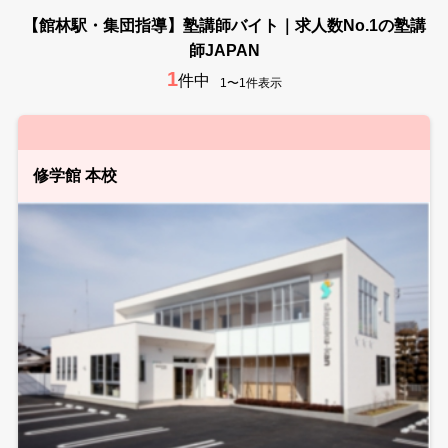
【館林駅・集団指導】塾講師バイト｜求人数No.1の塾講
師JAPAN
1
件中
1〜1件表示
修学館 本校