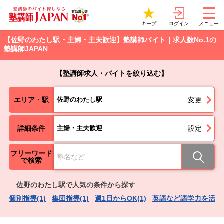
ログイン
キープ
メニュー
【佐野のわたし駅・主婦・主夫歓迎】塾講師バイト｜求人数No.1の
塾講師JAPAN
【塾講師求人・バイトを絞り込む】
エリア・駅
佐野のわたし駅
変更
詳細条件
主婦・主夫歓迎
設定
フリーワード
で検索
佐野のわたし駅で人気の条件から探す
個別指導(1)
集団指導(1)
週1日からOK(1)
英語など語学力を活かせ