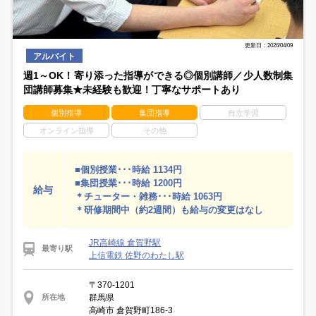
更新日：2026/04/09
アルバイト
週1～OK！寄り添った指導ができる◎個別講師／少人数制集
団講師募集★未経験も歓迎！丁寧なサポートあり
個別指導
集団指導
自立学習
オンライン指導
その他
■個別授業･･･時給 1134円
■集団授業･･･時給 1200円
給与
＊チューター・雑務･･･時給 1063円
＊研修期間中（約2週間）も給与の変更はなし
JR高崎線 倉賀野駅
最寄り駅
上信電鉄 佐野のわたし駅
〒370-1201
群馬県
所在地
高崎市 倉賀野町186-3