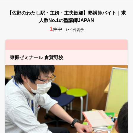
【佐野のわたし駅・主婦・主夫歓迎】塾講師バイト｜求
人数No.1の塾講師JAPAN
1
件中
1〜1件表示
東振ゼミナール 倉賀野校