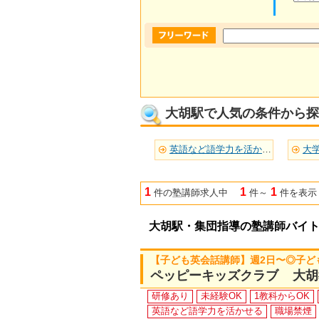
大胡駅で人気の条件から探
英語など語学力を活かせる(1)
大学
1
1
1
件の塾講師求人中
件～
件を表示
大胡駅・集団指導の塾講師バイ
【子ども英会話講師】週2日〜◎子ど
ペッピーキッズクラブ 大胡
研修あり
未経験OK
1教科からOK
英語など語学力を活かせる
職場禁煙