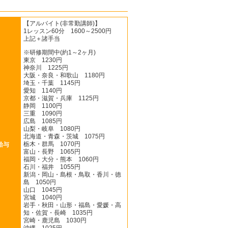
【アルバイト(非常勤講師)】
1レッスン60分 1600～2500円
上記＋諸手当
※研修期間中(約1～2ヶ月)
東京 1230円
神奈川 1225円
大阪・奈良・和歌山 1180円
埼玉・千葉 1145円
愛知 1140円
京都・滋賀・兵庫 1125円
静岡 1100円
三重 1090円
広島 1085円
山梨・岐阜 1080円
北海道・青森・茨城 1075円
栃木・群馬 1070円
給与
富山・長野 1065円
福岡・大分・熊本 1060円
石川・福井 1055円
新潟・岡山・島根・鳥取・香川・徳
島 1050円
山口 1045円
宮城 1040円
岩手・秋田・山形・福島・愛媛・高
知・佐賀・長崎 1035円
宮崎・鹿児島 1030円