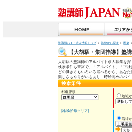
塾講師バイト求人情報トップ
＞
路線から探す
＞
関東
【大胡駅・集団指導】塾講師
大胡駅の塾講師のアルバイト求人募集を探
検索条件も豊富で、「アルバイト」「正社
どの働き方もいろいろ選べるから、あなた
楽しさもやりがいもあり、時給高めのバイ
都道府県
地域
[地域/沿線クリア]
沿線