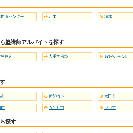
臓血管センター
江木
樋越
ら塾講師アルバイトを探す
学生歓迎
大手学習塾
1教科からOK
す
橋市
伊勢崎市
太田市
岡市
みどり市
渋川市
ら探す