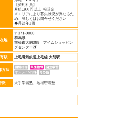
沖縄 1025円
【契約社員】
月給19万円以上+報奨金
※エリアにより募集状況が異なるた
め、詳しくはお問合せください
◆昇給年1回
〒371-0000
群馬県
在地
前橋市大胡399 アイムショッピン
グセンター2F
寄駅
上毛電気鉄道上毛線
大胡駅
導方法
オンライン指導
特徴
大手学習塾、地域密着塾