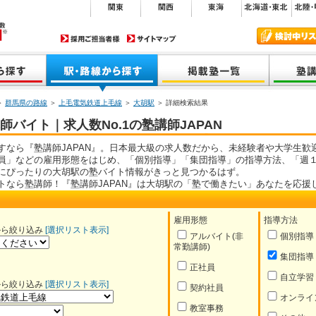
＞
群馬県の路線
＞
上毛電気鉄道上毛線
＞
大胡駅
＞ 詳細検索結果
バイト｜求人数No.1の塾講師JAPAN
すなら『塾講師JAPAN』。日本最大級の求人数だから、未経験者や大学生歓
員」などの雇用形態をはじめ、「個別指導」「集団指導」の指導方法、「週１
にぴったりの大胡駅の塾バイト情報がきっと見つかるはず。
トなら塾講師！『塾講師JAPAN』は大胡駅の「塾で働きたい」あなたを応援
雇用形態
指導方法
から絞り込み
[選択リスト表示]
アルバイト(非
個別指導
常勤講師)
集団指導
正社員
自立学習
から絞り込み
[選択リスト表示]
契約社員
オンライ
教室事務