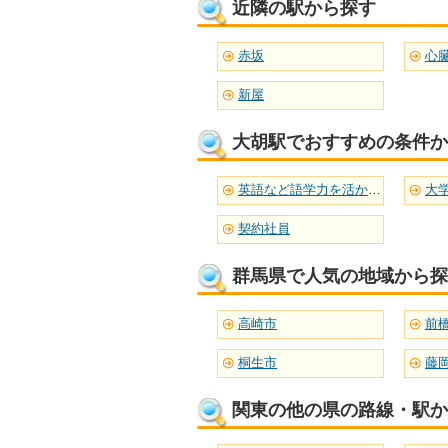
近隣の駅から探す
赤坂
心
新屋
大胡駅でおすすめの条件か
英語など語学力を活かせる
大
契約社員
群馬県で人気の地域から探
高崎市
前
桐生市
藤
関東の他の県の路線・駅か