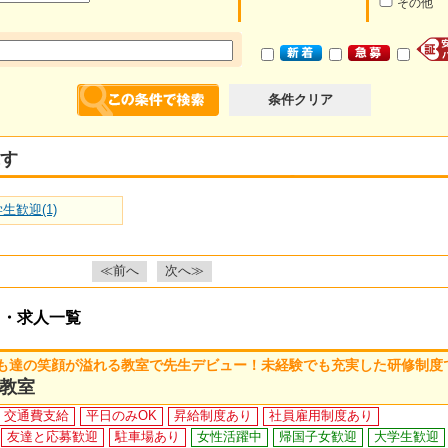
その他
条件クリア
す
生歓迎(1)
≪前へ
次へ≫
ト・求人一覧
も達の笑顔が溢れる教室で先生デビュー！未経験でも充実した研修制度
教室
交通費支給
平日のみOK
昇給制度あり
社員雇用制度あり
友達と応募歓迎
駐車場あり
女性活躍中
帰国子女歓迎
大学生歓迎