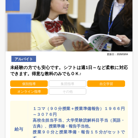
更新日：2026/03/04
アルバイト
未経験の方でも安心です。シフトは週1日～など柔軟に対応
できます。得意な教科のみでもＯＫ♪
個別指導
集団指導
自立学習
オンライン指導
その他
１コマ（９０分授業＋授業準備報告）１９６６円
～３０７６円
高校生担当手当、大学受験読解科目手当（英語・
古典）、授業準備・報告手当他。
給与
授業９０分と授業準備・報告１５分がセットで
す。