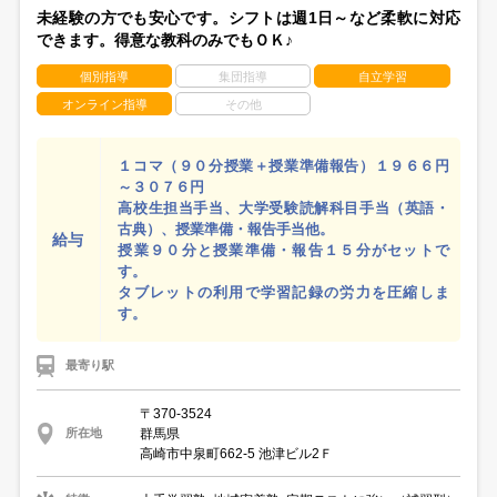
未経験の方でも安心です。シフトは週1日～など柔軟に対応
できます。得意な教科のみでもＯＫ♪
個別指導
集団指導
自立学習
オンライン指導
その他
１コマ（９０分授業＋授業準備報告）１９６６円
～３０７６円
高校生担当手当、大学受験読解科目手当（英語・
古典）、授業準備・報告手当他。
給与
授業９０分と授業準備・報告１５分がセットで
す。
タブレットの利用で学習記録の労力を圧縮しま
す。
最寄り駅
〒370-3524
群馬県
所在地
高崎市中泉町662-5 池津ビル2Ｆ