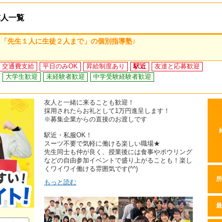
求人一覧
「先生１人に生徒２人まで」の個別指導塾♪
交通費支給
平日のみOK
昇給制度あり
駅近
友達と応募歓迎
大学生歓迎
未経験者歓迎
中学受験経験者歓迎
友人と一緒に来ることも歓迎！
採用されたらお礼として1万円進呈します！
※募集企業からの直接のお渡しです
駅近・私服OK！
スーツ不要で気軽に働ける楽しい職場★
先生同士も仲が良く、授業後には食事やボウリング
などの自由参加イベントで盛り上がることも！楽し
くワイワイ働ける雰囲気です(^^)
所
もっと読む
最