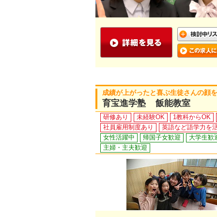
成績が上がったと喜ぶ生徒さんの顔
育宝進学塾 飯能教室
研修あり
未経験OK
1教科からOK
社員雇用制度あり
英語など語学力を
女性活躍中
帰国子女歓迎
大学生歓
主婦・主夫歓迎