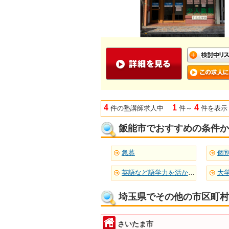
4
1
4
件の塾講師求人中
件～
件を表示
飯能市でおすすめの条件か
急募
個
英語など語学力を活かせる
大
埼玉県でその他の市区町村
さいたま市