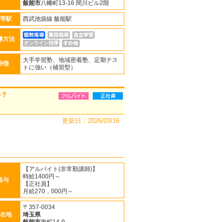
飯能市
八幡町13-16 間川ビル2階
寄駅
西武池袋線 飯能駅
導方法
オンライン指導
大手学習塾、地域密着塾、定期テス
特徴
トに強い（補習型）
か？
更新日：2026/03/16
【アルバイト(非常勤講師)】
時給1400円～
給与
【正社員】
月給270，000円～
〒357-0034
在地
埼玉県