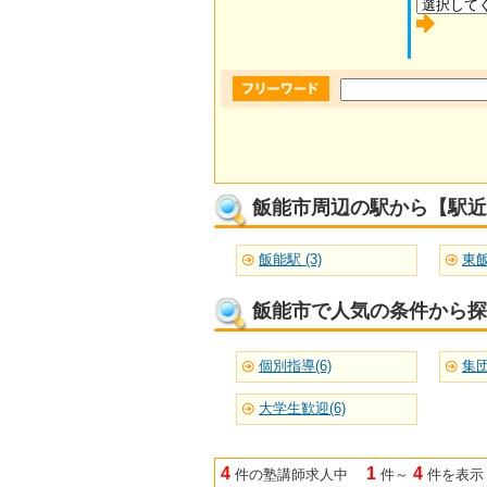
飯能市周辺の駅から【駅近
飯能駅 (3)
東飯
飯能市で人気の条件から探
個別指導(6)
集団
大学生歓迎(6)
4
1
4
件の塾講師求人中
件～
件を表示