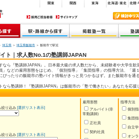
＞
埼玉県
＞
埼玉県飯能市
＞ 飯能市で駅近
ト｜求人数No.1の塾講師JAPAN
すなら『塾講師JAPAN』。日本最大級の求人数だから、未経験者や大学生歓
員」などの雇用形態をはじめ、「個別指導」「集団指導」の指導方法、「週１
にぴったりの飯能市の塾バイト情報がきっと見つかるはず。また飯能市を通
トなら塾講師！『塾講師JAPAN』は飯能市の「塾で働きたい」あなたを応援
雇用形態
指導方法
ら絞り込み
[選択リスト表示]
アルバイト(非
個別指
常勤講師)
集団指
正社員
自立学
契約社員
ら絞り込み
[選択リスト表示]
オンラ