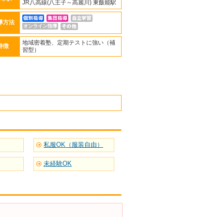
JR八高線(八王子～高麗川) 東飯能駅
導方法
オンライン指導
地域密着塾、定期テストに強い（補
特徴
習型）
私服OK（服装自由）
未経験OK