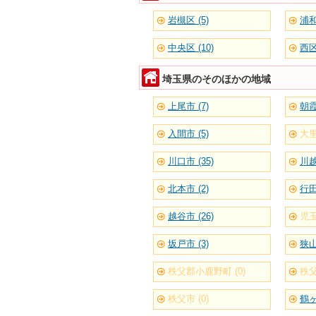
岩槻区 (5)
浦和
中央区 (10)
西区 
埼玉県のそのほかの地域
上尾市 (7)
朝霞
入間市 (5)
大里
川口市 (35)
川越
北本市 (2)
行田
越谷市 (26)
児玉
坂戸市 (3)
狭山
秩父郡小鹿野町 (0)
秩父
秩父市 (0)
鶴ヶ