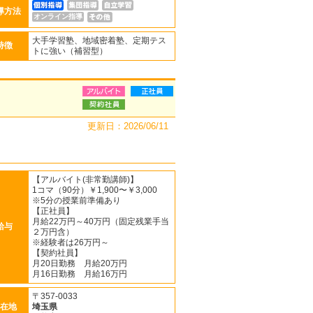
導方法
オンライン指導
大手学習塾、地域密着塾、定期テス
特徴
トに強い（補習型）
更新日：2026/06/11
【アルバイト(非常勤講師)】
1コマ（90分）￥1,900〜￥3,000
※5分の授業前準備あり
【正社員】
月給22万円～40万円（固定残業手当
給与
２万円含）
※経験者は26万円～
【契約社員】
月20日勤務 月給20万円
月16日勤務 月給16万円
〒357-0033
在地
埼玉県