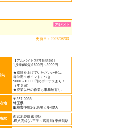
更新日：2026/08/03
【アルバイト(非常勤講師)】
1授業(80分)1600円～3000円
★成績を上げていただいた分は、
給与
毎学期１ポイントにつき
5000～10000円のボーナスあり！
（年３回）
★授業以外の作業も事務給有り。
〒357-0038
在地
埼玉県
飯能市
仲町2-2 馬場ビル4階A
西武池袋線 飯能駅
寄駅
JR八高線(八王子～高麗川) 東飯能駅