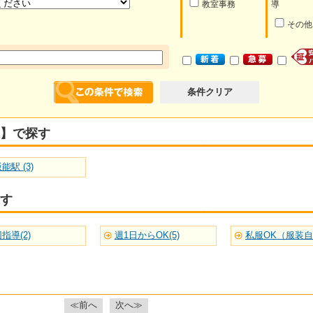
教室事務
導
その他
条件クリア
】で探す
能駅 (3)
す
指導(2)
週1日からOK(5)
私服OK（服装自由
≪前へ
次へ≫