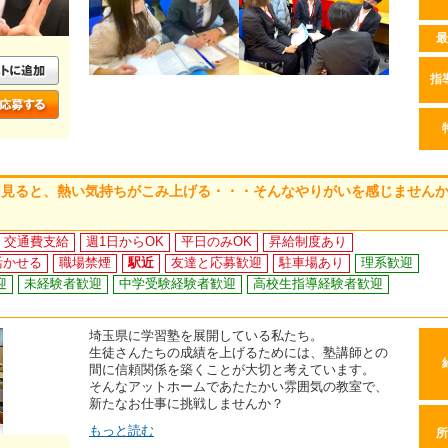
最
指
を見ると、熱い気持ちがこみ上げる・・・そんなやりがいを感じません
交通費支給
週1日からOK
平日のみOK
昇給制度あり
活かせる
職場禁煙
駅近
友達と応募歓迎
駐車場あり
理系歓迎
迎
未経験者歓迎
中学受験経験者歓迎
高校生指導経験者歓迎
埼玉県に学習塾を展開している私たち。
生徒さんたちの成績を上げるためには、塾講師との
間に信頼関係を築くことが大切と考えています。
そんなアットホームであたたかい雰囲気の教室で、
新たなお仕事に挑戦しませんか？
もっと読む
所