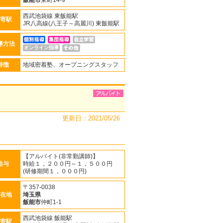
飯能市
東町14-9
西武池袋線 東飯能駅
寄駅
JR八高線(八王子～高麗川) 東飯能駅
導方法
オンライン指導
特徴
地域密着塾、オープニングスタッフ
更新日：2021/05/26
【アルバイト(非常勤講師)】
給与
時給１，２００円～１，５００円
(研修期間１，０００円)
〒357-0038
在地
埼玉県
飯能市
仲町1-1
西武池袋線 飯能駅
寄駅