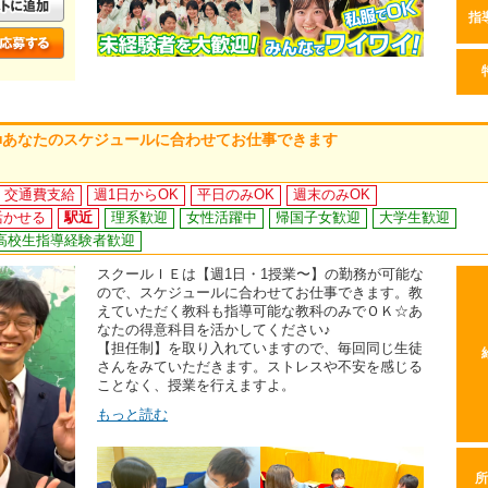
指
K□■あなたのスケジュールに合わせてお仕事できます
交通費支給
週1日からOK
平日のみOK
週末のみOK
活かせる
駅近
理系歓迎
女性活躍中
帰国子女歓迎
大学生歓迎
高校生指導経験者歓迎
スクールＩＥは【週1日・1授業〜】の勤務が可能な
ので、スケジュールに合わせてお仕事できます。教
えていただく教科も指導可能な教科のみでＯＫ☆あ
なたの得意科目を活かしてください♪
【担任制】を取り入れていますので、毎回同じ生徒
さんをみていただきます。ストレスや不安を感じる
ことなく、授業を行えますよ。
もっと読む
所