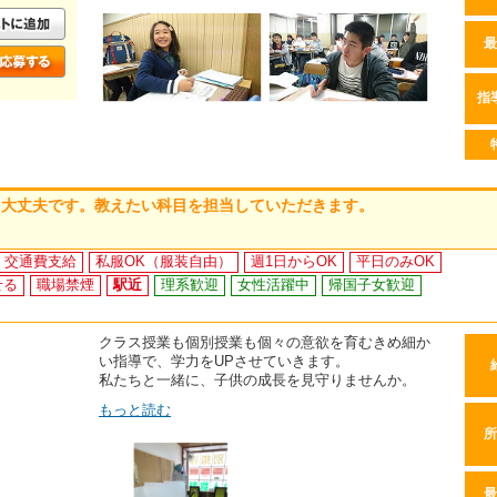
最
指
も大丈夫です。教えたい科目を担当していただきます。
交通費支給
私服OK（服装自由）
週1日からOK
平日のみOK
せる
職場禁煙
駅近
理系歓迎
女性活躍中
帰国子女歓迎
クラス授業も個別授業も個々の意欲を育むきめ細か
い指導で、学力をUPさせていきます。
私たちと一緒に、子供の成長を見守りませんか。
もっと読む
所
最